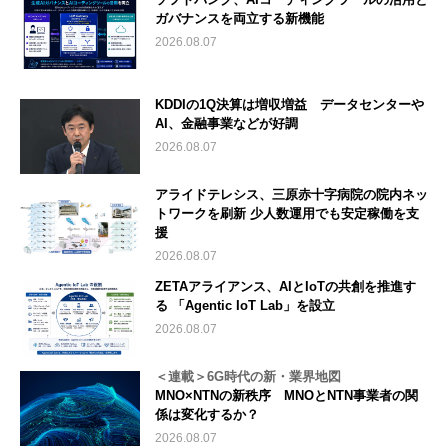
ガバナンスを両立する新機能
2026.08.07
KDDIの1Q決算は増収増益 データセンターや
AI、金融事業などが好調
2026.08.07
アライドテレシス、三原赤十字病院の院内ネッ
トワークを刷新 少人数運用でも安定稼働を支
援
2026.08.07
ZETAアライアンス、AIとIoTの共創を推進す
る 「Agentic IoT Lab」を設立
2026.08.07
＜連載＞6G時代の新・業界地図
MNO×NTNの新秩序 MNOとNTN事業者の関
係は変化するか？
2026.08.07