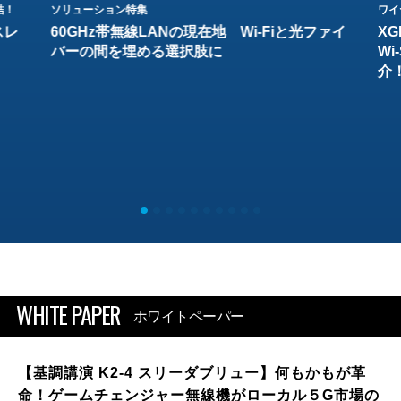
結！
ソリューション特集
ワイ
スレ
60GHz帯無線LANの現在地 Wi-Fiと光ファイ
XG
バーの間を埋める選択肢に
W
介
WHITE PAPER
ホワイトペーパー
【基調講演 K2-4 スリーダブリュー】何もかもが革
命！ゲームチェンジャー無線機がローカル５G市場の