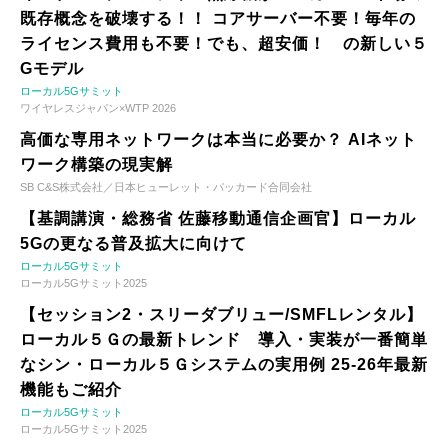
既存概念を破壊する！！ コアサーバー不要！毎年の
ライセンス費用も不要！でも、超安価！ の新しい５
Gモデル
ローカル5Gサミット
ワイヤレスジャパン×WTP 2026
高価な専用ネットワークは本当に必要か？ AIネット
ワーク構築の現実解
SB C&S株式会社／日本ヒューレット・パッカード合同会社
【基調講演・総務省 佐藤移動通信企画官】ローカル
5Gの更なる普及拡大に向けて
ローカル5Gサミット
ローカル5Gサミット2025
【セッション2・スリーダブリュー/SMFLレンタル】
ローカル５Ｇの最新トレンド 導入・実装が一番簡単
なシン・ローカル５Ｇシステムの実用例 25-26年最新
機能もご紹介
ローカル5Gサミット
ローカル5Gサミット2025