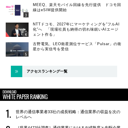
MEEQ、楽天モバイル回線を先行提供 ドコモ回
線はeSIM提供開始
NTTドコモ、2027年にマーケティングを“フルAI
化”へ 「現場社員も納得の切れ味鋭いAIエージ
ェント作る」
古野電気、LEO衛星測位サービス「Pulsar」の衛
星から実信号を受信
アクセスランキング一覧
DOWNLOAD
WHITE PAPER RANKING
世界の通信事業者33社の成長戦略：通信業界の収益を次の
レベルへ
［世界4473社調査］通信業界におけるAI成熟度と先駆企業