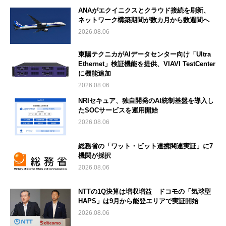
ANAがエクイニクスとクラウド接続を刷新、
ネットワーク構築期間が数カ月から数週間へ
2026.08.06
東陽テクニカがAIデータセンター向け「Ultra
Ethernet」検証機能を提供、VIAVI TestCenter
に機能追加
2026.08.06
NRIセキュア、独自開発のAI統制基盤を導入し
たSOCサービスを運用開始
2026.08.06
総務省の「ワット・ビット連携関連実証」に7
機関が採択
2026.08.06
NTTの1Q決算は増収増益 ドコモの「気球型
HAPS」は9月から能登エリアで実証開始
2026.08.06