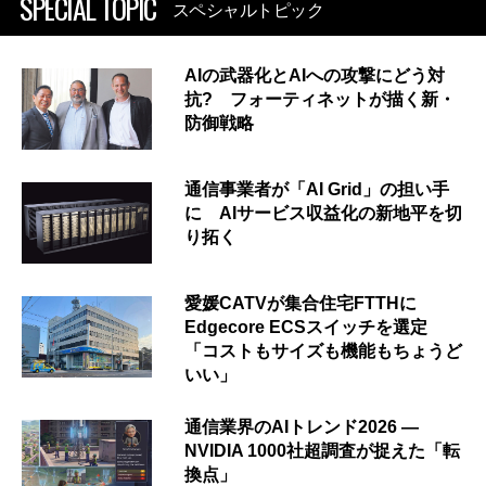
SPECIAL TOPIC
スペシャルトピック
AIの武器化とAIへの攻撃にどう対
抗? フォーティネットが描く新・
防御戦略
通信事業者が「AI Grid」の担い手
に AIサービス収益化の新地平を切
り拓く
愛媛CATVが集合住宅FTTHに
Edgecore ECSスイッチを選定
「コストもサイズも機能もちょうど
いい」
通信業界のAIトレンド2026 ―
NVIDIA 1000社超調査が捉えた「転
換点」