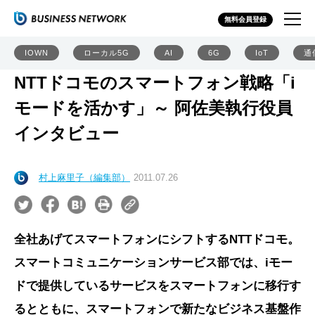
無料会員登録
IOWN
ローカル5G
AI
6G
IoT
通
NTTドコモのスマートフォン戦略「i
モードを活かす」～ 阿佐美執行役員
インタビュー
村上麻里子（編集部）
2011.07.26
全社あげてスマートフォンにシフトするNTTドコモ。
スマートコミュニケーションサービス部では、iモー
ドで提供しているサービスをスマートフォンに移行す
るとともに、スマートフォンで新たなビジネス基盤作