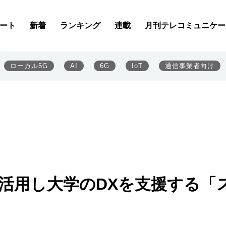
ート
新着
ランキング
連載
月刊テレコミュニケー
ローカル5G
AI
6G
IoT
通信事業者向け
活用し大学のDXを支援する「