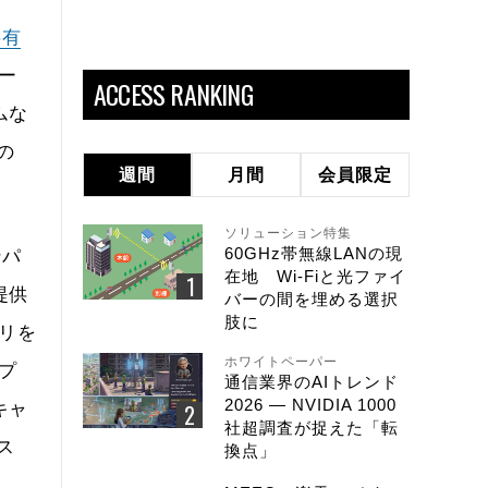
共有
ー
ACCESS RANKING
ムな
の
週間
月間
会員限定
ソリューション特集
60GHz帯無線LANの現
ンパ
在地 Wi-Fiと光ファイ
提供
バーの間を埋める選択
肢に
プリを
ホワイトペーパー
プ
通信業界のAIトレンド
2026 ― NVIDIA 1000
キャ
社超調査が捉えた「転
ス
換点」