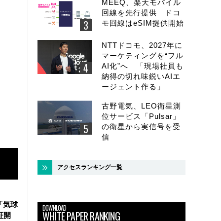
MEEQ、楽天モバイル
回線を先行提供 ドコ
モ回線はeSIM提供開始
NTTドコモ、2027年に
マーケティングを“フル
AI化”へ 「現場社員も
納得の切れ味鋭いAIエ
ージェント作る」
古野電気、LEO衛星測
位サービス「Pulsar」
の衛星から実信号を受
信
アクセスランキング一覧
「気球
DOWNLOAD
WHITE PAPER RANKING
証開