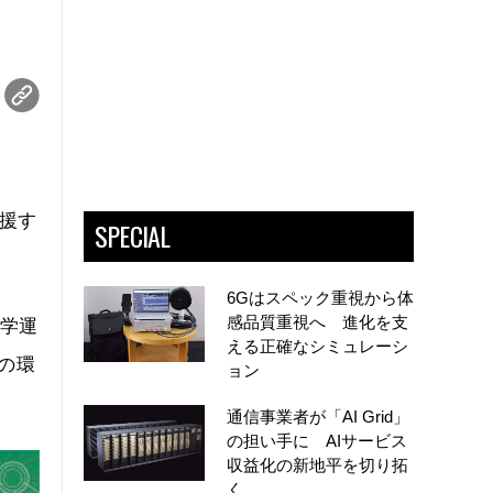
支援す
SPECIAL
6Gはスペック重視から体
感品質重視へ 進化を支
大学運
える正確なシミュレーシ
の環
ョン
通信事業者が「AI Grid」
の担い手に AIサービス
収益化の新地平を切り拓
く