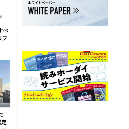
にすべ
ロフ
に
選定