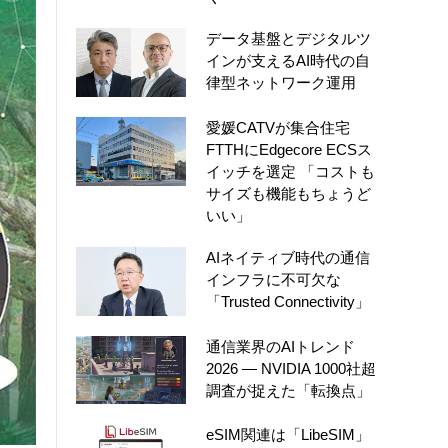
データ基盤とデジタルツ
インが支えるAI時代の自
律型ネットワーク運用
愛媛CATVが集合住宅
FTTHにEdgecore ECSス
イッチを選定 「コストも
サイズも機能もちょうど
いい」
AIネイティブ時代の通信
インフラに不可欠な
「Trusted Connectivity」
通信業界のAIトレンド
2026 ― NVIDIA 1000社超
調査が捉えた「転換点」
eSIM関連は「LibeSIM」