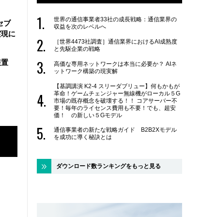
世界の通信事業者33社の成長戦略：通信業界の
セブ
収益を次のレベルへ
実現に
［世界4473社調査］通信業界におけるAI成熟度
と先駆企業の戦略
装置
高価な専用ネットワークは本当に必要か？ AIネ
ットワーク構築の現実解
【基調講演 K2-4 スリーダブリュー】何もかもが
革命！ゲームチェンジャー無線機がローカル５G
市場の既存概念を破壊する！！ コアサーバー不
要！毎年のライセンス費用も不要！でも、超安
価！ の新しい５Gモデル
通信事業者の新たな戦略ガイド B2B2Xモデル
を成功に導く秘訣とは
ダウンロード数ランキングをもっと見る