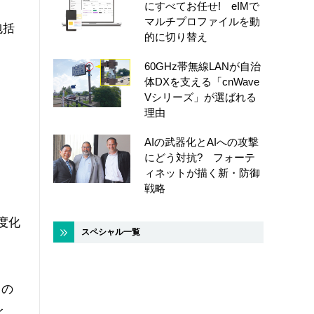
にすべてお任せ! eIMで
マルチプロファイルを動
包括
的に切り替え
60GHz帯無線LANが自治
体DXを支える「cnWave
Vシリーズ」が選ばれる
理由
AIの武器化とAIへの攻撃
にどう対抗? フォーテ
ィネットが描く新・防御
戦略
度化
スペシャル一覧
クの
イ