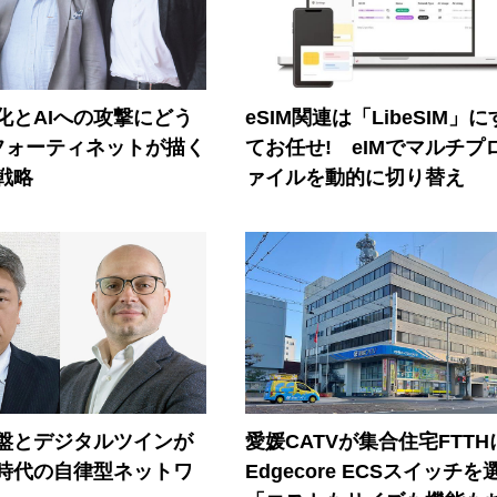
器化とAIへの攻撃にどう
eSIM関連は「LibeSIM」
フォーティネットが描く
てお任せ! eIMでマルチプ
戦略
ァイルを動的に切り替え
盤とデジタルツインが
愛媛CATVが集合住宅FTTH
I時代の自律型ネットワ
Edgecore ECSスイッチを