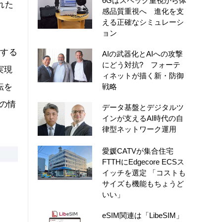
6Gはスペック重視から体
れた
感品質重視へ 進化を支
える正確なシミュレーシ
ョン
関する
AIの武器化とAIへの攻撃
にどう対抗? フォーテ
実現
ィネットが描く新・防御
転を
戦略
の情
データ基盤とデジタルツ
インが支えるAI時代の自
律型ネットワーク運用
愛媛CATVが集合住宅
FTTHにEdgecore ECSス
イッチを選定 「コストも
サイズも機能もちょうど
いい」
eSIM関連は「LibeSIM」