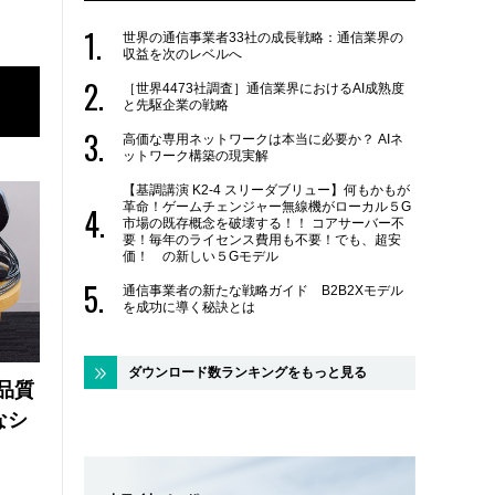
世界の通信事業者33社の成長戦略：通信業界の
収益を次のレベルへ
［世界4473社調査］通信業界におけるAI成熟度
と先駆企業の戦略
高価な専用ネットワークは本当に必要か？ AIネ
ットワーク構築の現実解
【基調講演 K2-4 スリーダブリュー】何もかもが
革命！ゲームチェンジャー無線機がローカル５G
市場の既存概念を破壊する！！ コアサーバー不
要！毎年のライセンス費用も不要！でも、超安
価！ の新しい５Gモデル
通信事業者の新たな戦略ガイド B2B2Xモデル
を成功に導く秘訣とは
ダウンロード数ランキングをもっと見る
品質
なシ