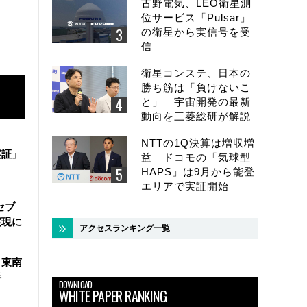
古野電気、LEO衛星測
位サービス「Pulsar」
の衛星から実信号を受
信
衛星コンステ、日本の
勝ち筋は「負けないこ
と」 宇宙開発の最新
動向を三菱総研が解説
NTTの1Q決算は増収増
実証」
益 ドコモの「気球型
HAPS」は9月から能登
エリアで実証開始
セブ
実現に
アクセスランキング一覧
、東南
手
DOWNLOAD
WHITE PAPER RANKING