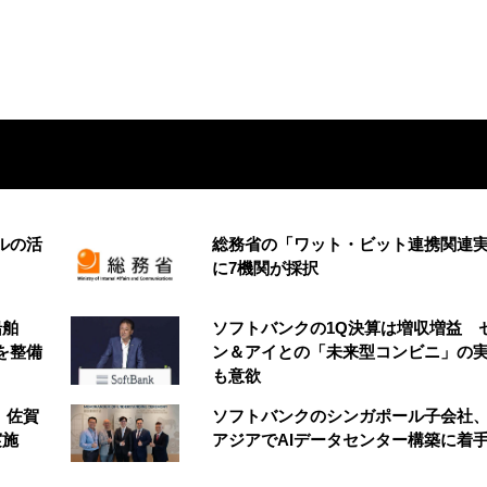
ルの活
総務省の「ワット・ビット連携関連
に7機関が採択
船舶
ソフトバンクの1Q決算は増収増益 
を整備
ン＆アイとの「未来型コンビニ」の
も意欲
、佐賀
ソフトバンクのシンガポール子会社
実施
アジアでAIデータセンター構築に着