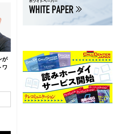
ンが
トワ