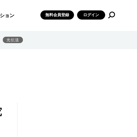
無料会員登録
ログイン
ション
光伝送
究