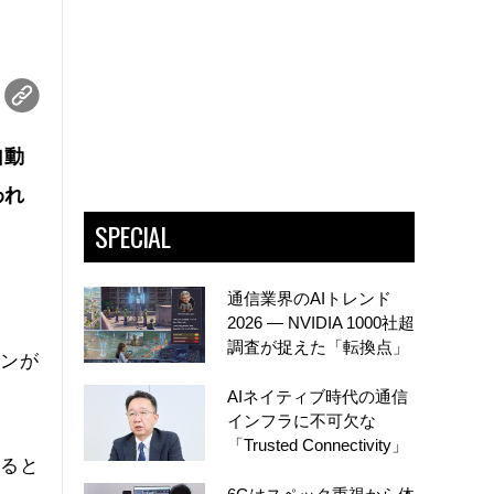
自動
われ
SPECIAL
通信業界のAIトレンド
2026 ― NVIDIA 1000社超
調査が捉えた「転換点」
ョンが
AIネイティブ時代の通信
インフラに不可欠な
「Trusted Connectivity」
いると