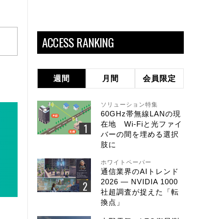
ACCESS RANKING
週間
月間
会員限定
ソリューション特集
60GHz帯無線LANの現
在地 Wi-Fiと光ファイ
バーの間を埋める選択
肢に
ホワイトペーパー
通信業界のAIトレンド
2026 ― NVIDIA 1000
社超調査が捉えた「転
換点」