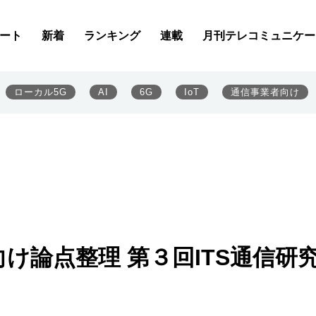
ート
新着
ランキング
連載
月刊テレコミュニケー
ローカル5G
AI
6G
IoT
通信事業者向け
け論点整理 第３回ITS通信研