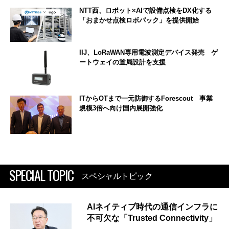
NTT西、ロボット×AIで設備点検をDX化する
「おまかせ点検ロボパック」を提供開始
IIJ、LoRaWAN専用電波測定デバイス発売 ゲ
ートウェイの置局設計を支援
ITからOTまで一元防御するForescout 事業
規模3倍へ向け国内展開強化
SPECIAL TOPIC
スペシャルトピック
AIネイティブ時代の通信インフラに
不可欠な「Trusted Connectivity」