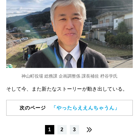
神山町役場 総務課 企画調整係 課長補佐 杼谷学氏
そして今、また新たなストーリーが動き出している。
次のページ
「やったらええんちゃうん」
1
2
3