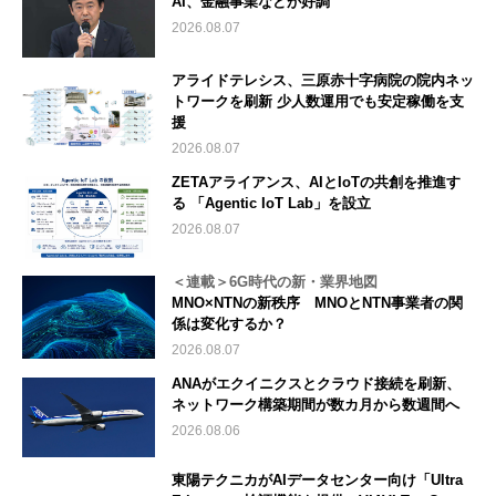
AI、金融事業などが好調
2026.08.07
アライドテレシス、三原赤十字病院の院内ネッ
トワークを刷新 少人数運用でも安定稼働を支
援
2026.08.07
ZETAアライアンス、AIとIoTの共創を推進す
る 「Agentic IoT Lab」を設立
2026.08.07
＜連載＞6G時代の新・業界地図
MNO×NTNの新秩序 MNOとNTN事業者の関
係は変化するか？
2026.08.07
ANAがエクイニクスとクラウド接続を刷新、
ネットワーク構築期間が数カ月から数週間へ
2026.08.06
東陽テクニカがAIデータセンター向け「Ultra