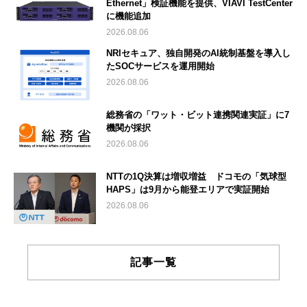
Ethernet」検証機能を提供、VIAVI TestCenter
に機能追加
2026.08.06
NRIセキュア、独自開発のAI統制基盤を導入し
たSOCサービスを運用開始
2026.08.06
総務省の「ワット・ビット連携関連実証」に7
機関が採択
2026.08.06
NTTの1Q決算は増収増益 ドコモの「気球型
HAPS」は9月から能登エリアで実証開始
2026.08.06
記事一覧