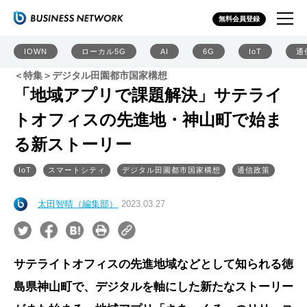
無料会員登録
IOWN
ローカル5G
AI
6G
IoT
通
＜特集＞デジタル田園都市国家構想
「地域アプリで課題解決」サテライ
トオフィスの先進地・神山町で始ま
る新ストーリー
IoT
スマートシティ
デジタル田園都市国家構想
通信政策
太田智晴（編集部）
2023.03.27
サテライトオフィスの先進地域などとして知られる徳
島県神山町で、デジタルを軸にした新たなストーリー