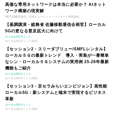
高価な専用ネットワークは本当に必要か？ AIネット
ワーク構築の現実解
SB C&S株式会社／日本ヒューレット・パッカード合同会社
【基調講演・総務省 佐藤移動通信企画官】ローカル
5Gの更なる普及拡大に向けて
ローカル5Gサミット
ローカル5Gサミット2025
【セッション2・スリーダブリュー/SMFLレンタル】
ローカル５Ｇの最新トレンド 導入・実装が一番簡単
なシン・ローカル５Ｇシステムの実用例 25-26年最新
機能もご紹介
ローカル5Gサミット
ローカル5Gサミット2025
【セッション3・京セラみらいエンビジョン】高性能
ローカル5G：新システムと端末で実現するビジネス
革新
ローカル5Gサミット
ローカル5Gサミット2025