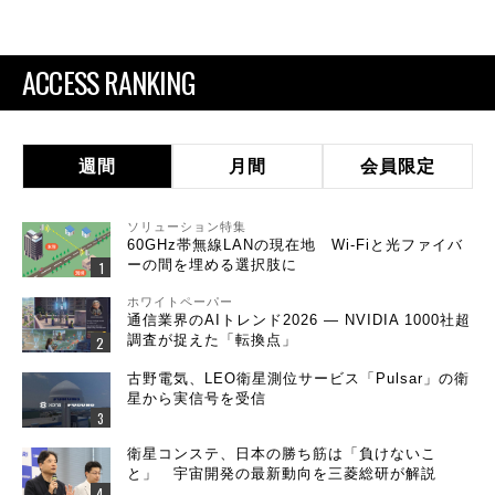
ACCESS RANKING
週間
月間
会員限定
ソリューション特集
60GHz帯無線LANの現在地 Wi-Fiと光ファイバ
ーの間を埋める選択肢に
ホワイトペーパー
通信業界のAIトレンド2026 ― NVIDIA 1000社超
調査が捉えた「転換点」
古野電気、LEO衛星測位サービス「Pulsar」の衛
星から実信号を受信
衛星コンステ、日本の勝ち筋は「負けないこ
と」 宇宙開発の最新動向を三菱総研が解説