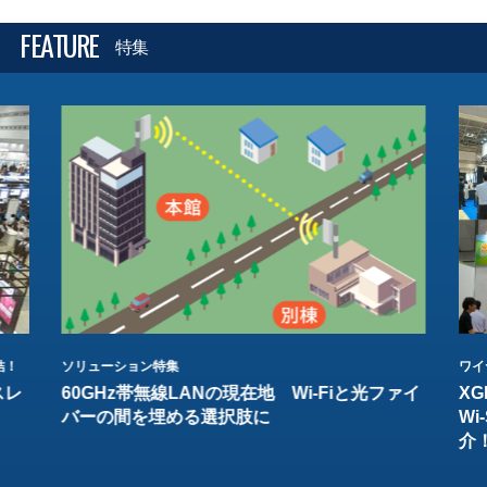
FEATURE
特集
結！
ソリューション特集
ワイ
スレ
60GHz帯無線LANの現在地 Wi-Fiと光ファイ
XG
バーの間を埋める選択肢に
W
介