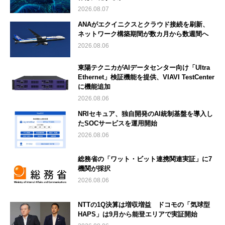
2026.08.07
ANAがエクイニクスとクラウド接続を刷新、
ネットワーク構築期間が数カ月から数週間へ
2026.08.06
東陽テクニカがAIデータセンター向け「Ultra
Ethernet」検証機能を提供、VIAVI TestCenter
に機能追加
2026.08.06
NRIセキュア、独自開発のAI統制基盤を導入し
たSOCサービスを運用開始
2026.08.06
総務省の「ワット・ビット連携関連実証」に7
機関が採択
2026.08.06
NTTの1Q決算は増収増益 ドコモの「気球型
HAPS」は9月から能登エリアで実証開始