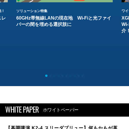
結！
ソリューション特集
ワイ
スレ
60GHz帯無線LANの現在地 Wi-Fiと光ファイ
XG
バーの間を埋める選択肢に
W
介
WHITE PAPER
ホワイトペーパー
【基調講演 K2-4 スリーダブリュー】何もかもが革