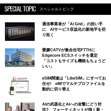
SPECIAL TOPIC
スペシャルトピック
通信事業者が「AI Grid」の担い手
に AIサービス収益化の新地平を切
り拓く
愛媛CATVが集合住宅FTTHに
Edgecore ECSスイッチを選定
「コストもサイズも機能もちょうど
いい」
eSIM関連は「LibeSIM」にすべてお
任せ! eIMでマルチプロファイルを
動的に切り替え
AIの武器化とAIへの攻撃にどう対
抗? フォーティネットが描く新・