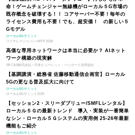
命！ゲームチェンジャー無線機がローカル５G市場の
既存概念を破壊する！！ コアサーバー不要！毎年の
ライセンス費用も不要！でも、超安価！ の新しい５
Gモデル
ローカル5Gサミット
ワイヤレスジャパン×WTP 2026
高価な専用ネットワークは本当に必要か？ AIネット
ワーク構築の現実解
SB C&S株式会社／日本ヒューレット・パッカード合同会社
【基調講演・総務省 佐藤移動通信企画官】ローカル
5Gの更なる普及拡大に向けて
ローカル5Gサミット
ローカル5Gサミット2025
【セッション2・スリーダブリュー/SMFLレンタル】
ローカル５Ｇの最新トレンド 導入・実装が一番簡単
なシン・ローカル５Ｇシステムの実用例 25-26年最新
機能もご紹介
ローカル5Gサミット