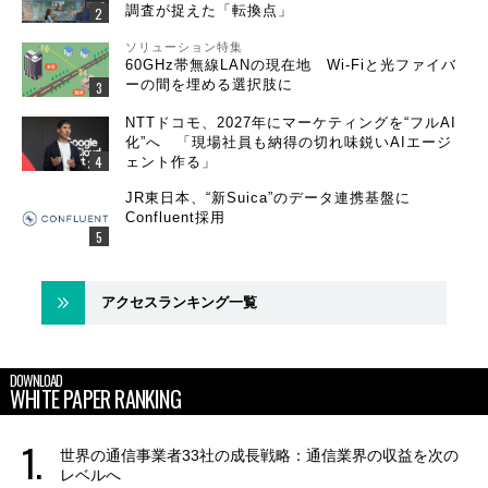
調査が捉えた「転換点」
ソリューション特集
60GHz帯無線LANの現在地 Wi-Fiと光ファイバ
ーの間を埋める選択肢に
NTTドコモ、2027年にマーケティングを“フルAI
化”へ 「現場社員も納得の切れ味鋭いAIエージ
ェント作る」
JR東日本、“新Suica”のデータ連携基盤に
Confluent採用
アクセスランキング一覧
DOWNLOAD
WHITE PAPER RANKING
世界の通信事業者33社の成長戦略：通信業界の収益を次の
レベルへ