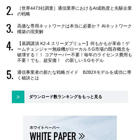
［世界4473社調査］通信業界におけるAI成熟度と先駆企業
の戦略
高価な専用ネットワークは本当に必要か？ AIネットワーク
構築の現実解
【基調講演 K2-4 スリーダブリュー】何もかもが革命！ゲ
ームチェンジャー無線機がローカル５G市場の既存概念を
破壊する！！ コアサーバー不要！毎年のライセンス費用も
不要！でも、超安価！ の新しい５Gモデル
通信事業者の新たな戦略ガイド B2B2Xモデルを成功に導
く秘訣とは
ダウンロード数ランキングをもっと見る