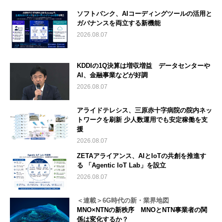
ソフトバンク、AIコーディングツールの活用と
ガバナンスを両立する新機能
2026.08.07
KDDIの1Q決算は増収増益 データセンターや
AI、金融事業などが好調
2026.08.07
アライドテレシス、三原赤十字病院の院内ネッ
トワークを刷新 少人数運用でも安定稼働を支
援
2026.08.07
ZETAアライアンス、AIとIoTの共創を推進す
る 「Agentic IoT Lab」を設立
2026.08.07
＜連載＞6G時代の新・業界地図
MNO×NTNの新秩序 MNOとNTN事業者の関
係は変化するか？