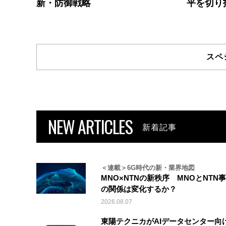
新・防御戦略
平を切り
スペ
NEW ARTICLES
新着記事
＜連載＞6G時代の新・業界地図
MNO×NTNの新秩序 MNOとNTN
の関係は変化するか？
2026.08.07
東陽テクニカがAIデータセンター向