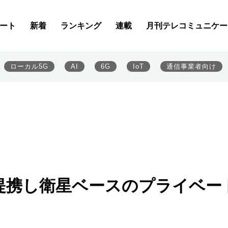
ート
新着
ランキング
連載
月刊テレコミュニケー
ローカル5G
AI
6G
IoT
通信事業者向け
と提携し衛星ベースのプライベー