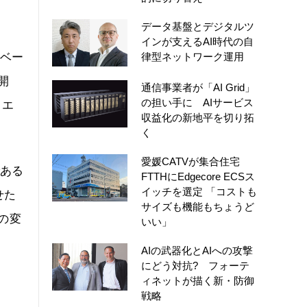
データ基盤とデジタルツ
インが支えるAI時代の自
イベー
律型ネットワーク運用
開
通信事業者が「AI Grid」
の担い手に AIサービス
・エ
収益化の新地平を切り拓
く
愛媛CATVが集合住宅
である
FTTHにEdgecore ECSス
イッチを選定 「コストも
せた
サイズも機能もちょうど
の変
いい」
AIの武器化とAIへの攻撃
にどう対抗? フォーテ
ィネットが描く新・防御
戦略