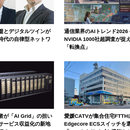
盤とデジタルツインが
通信業界のAIトレンド2026
I時代の自律型ネットワ
NVIDIA 1000社超調査が捉
「転換点」
が「AI Grid」の担い
愛媛CATVが集合住宅FTTH
Iサービス収益化の新地
Edgecore ECSスイッチを