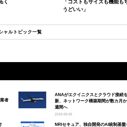
拓く
「コストもサイズも機能も
うどいい」
シャルトピック一覧
ANAがエクイニクスとクラウド接続
事業者
新、ネットワーク構築期間が数カ月か
週間へ
2026.08.06
け
NRIセキュア、独自開発のAI統制基盤