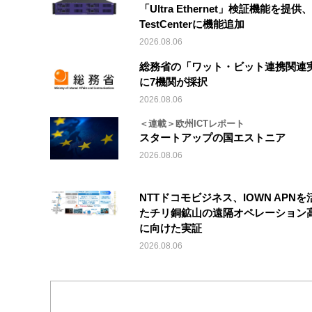
「Ultra Ethernet」検証機能を提供、V
TestCenterに機能追加
2026.08.06
総務省の「ワット・ビット連携関連
に7機関が採択
2026.08.06
＜連載＞欧州ICTレポート
スタートアップの国エストニア
2026.08.06
NTTドコモビジネス、IOWN APNを
たチリ銅鉱山の遠隔オペレーション
に向けた実証
2026.08.06