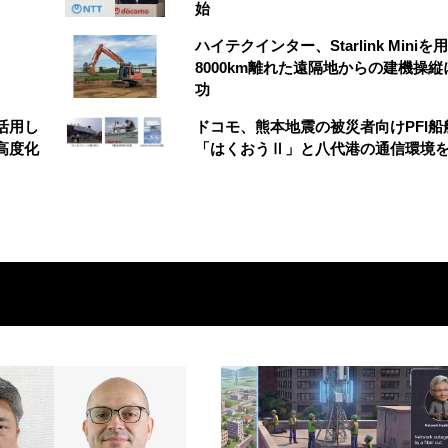
始
ハイテクインター、Starlink Miniを
8000km離れた遠隔地からの建機操縦
功
を活用し
ドコモ、熊本地震の被災者向けPFI船
高度化
「はくおうⅡ」と八代港の通信環境