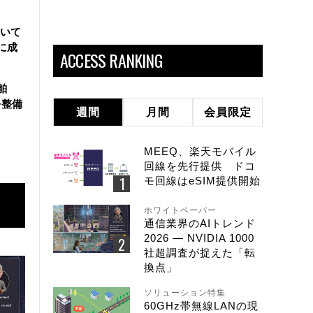
用いて
に成
ACCESS RANKING
舶
を整備
週間
月間
会員限定
MEEQ、楽天モバイル
回線を先行提供 ドコ
モ回線はeSIM提供開始
ホワイトペーパー
通信業界のAIトレンド
2026 ― NVIDIA 1000
社超調査が捉えた「転
換点」
ソリューション特集
60GHz帯無線LANの現