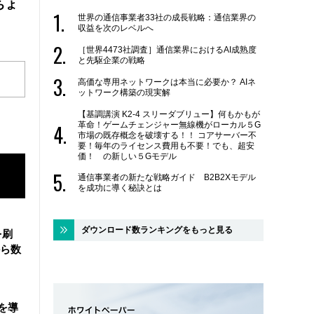
ちょ
世界の通信事業者33社の成長戦略：通信業界の
収益を次のレベルへ
［世界4473社調査］通信業界におけるAI成熟度
と先駆企業の戦略
高価な専用ネットワークは本当に必要か？ AIネ
ットワーク構築の現実解
【基調講演 K2-4 スリーダブリュー】何もかもが
革命！ゲームチェンジャー無線機がローカル５G
市場の既存概念を破壊する！！ コアサーバー不
要！毎年のライセンス費用も不要！でも、超安
価！ の新しい５Gモデル
通信事業者の新たな戦略ガイド B2B2Xモデル
を成功に導く秘訣とは
ダウンロード数ランキングをもっと見る
を刷
ら数
を導