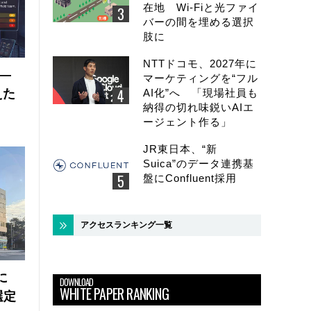
在地 Wi-Fiと光ファイ
バーの間を埋める選択
肢に
NTTドコモ、2027年に
 ―
マーケティングを“フル
えた
AI化”へ 「現場社員も
納得の切れ味鋭いAIエ
ージェント作る」
JR東日本、“新
Suica”のデータ連携基
盤にConfluent採用
アクセスランキング一覧
に
DOWNLOAD
WHITE PAPER RANKING
選定