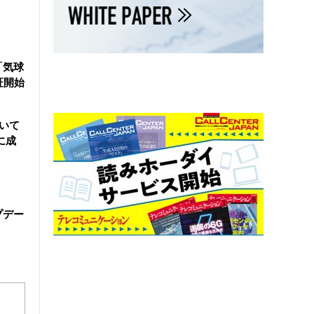
「気球
証開始
用いて
に成
ップデー