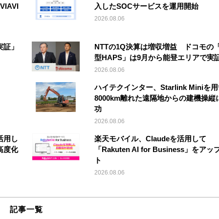
IAVI
入したSOCサービスを運用開始
2026.08.06
実証」
NTTの1Q決算は増収増益 ドコモの
型HAPS」は9月から能登エリアで実
2026.08.06
ハイテクインター、Starlink Miniを
8000km離れた遠隔地からの建機操縦
功
2026.08.06
活用し
楽天モバイル、Claudeを活用して
高度化
「Rakuten AI for Business」をア
ト
2026.08.06
記事一覧