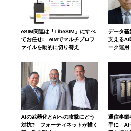
eSIM関連は「LibeSIM」にすべ
データ基
てお任せ! eIMでマルチプロフ
支えるA
ァイルを動的に切り替え
ーク運用
AIの武器化とAIへの攻撃にどう
通信事業者
対抗? フォーティネットが描く
手に A