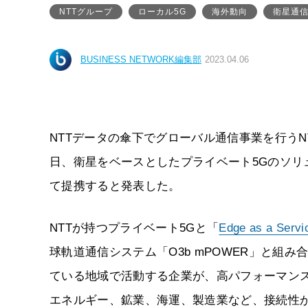
NTTグループ
ローカル5G
海外動向
衛星通信
BUSINESS NETWORK編集部
2023.04.06
NTTデータの傘下でグローバル通信事業を行うNT
日、衛星をベースとしたプライベート5Gのソ
て提携すると発表した。
NTTが持つプライベート5Gと「
Edge as a Servi
球軌道通信システム「O3b mPOWER」と組
ている地域で活動する企業が、高パフォーマン
エネルギー、鉱業、海運、製造業など、接続性