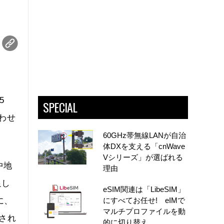
5
SPECIAL
わせ
60GHz帯無線LANが自治
体DXを支える「cnWave
Vシリーズ」が選ばれる
中地
理由
足し
eSIM関連は「LibeSIM」
に、
にすべてお任せ! eIMで
マルチプロファイルを動
され
的に切り替え