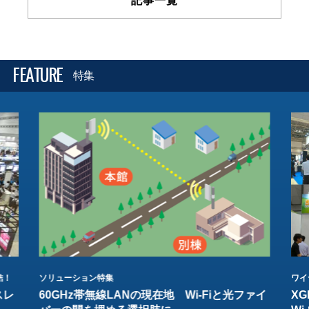
記事一覧
FEATURE
特集
結！
ソリューション特集
ワイ
スレ
60GHz帯無線LANの現在地 Wi-Fiと光ファイ
XG