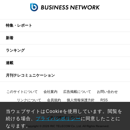
特集・レポート
新着
ランキング
連載
月刊テレコミュニケーション
このサイトについて
会社案内
広告掲載について
お問い合わせ
リンクについて
会員規約
個人情報保護方針
RSS
当ウェブサイトはCookieを使用しています。閲覧を
記事の無断転載を禁じます
続ける場合、
プライバシポリシー
に同意したことに
なります。
Copyright © 2026 RIC TELECOM Co.,Ltd. All Rights Reserved.