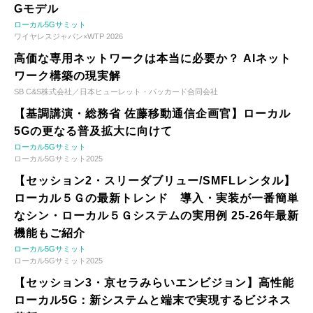
Gモデル
ローカル5Gサミット
ワイヤレスジャパン×WTP 2026
高価な専用ネットワークは本当に必要か？ AIネット
ワーク構築の現実解
SB C&S株式会社／日本ヒューレット・パッカード合同会社
【基調講演・総務省 佐藤移動通信企画官】ローカル
5Gの更なる普及拡大に向けて
ローカル5Gサミット
ローカル5Gサミット2025
【セッション2・スリーダブリュー/SMFLレンタル】
ローカル５Ｇの最新トレンド 導入・実装が一番簡単
なシン・ローカル５Ｇシステムの実用例 25-26年最新
機能もご紹介
ローカル5Gサミット
ローカル5Gサミット2025
【セッション3・京セラみらいエンビジョン】高性能
ローカル5G：新システムと端末で実現するビジネス