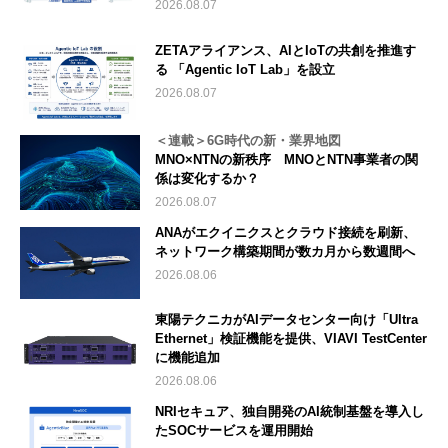
2026.08.07
ZETAアライアンス、AIとIoTの共創を推進す
る 「Agentic IoT Lab」を設立
2026.08.07
＜連載＞6G時代の新・業界地図
MNO×NTNの新秩序 MNOとNTN事業者の関
係は変化するか？
2026.08.07
ANAがエクイニクスとクラウド接続を刷新、
ネットワーク構築期間が数カ月から数週間へ
2026.08.06
東陽テクニカがAIデータセンター向け「Ultra
Ethernet」検証機能を提供、VIAVI TestCenter
に機能追加
2026.08.06
NRIセキュア、独自開発のAI統制基盤を導入し
たSOCサービスを運用開始