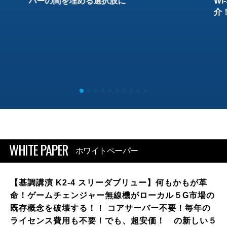
バーの間を埋める選択肢に
W
介
WHITE PAPER
ホワイトペーパー
【基調講演 K2-4 スリーダブリュー】何もかもが革
命！ゲームチェンジャー無線機がローカル５G市場の
既存概念を破壊する！！ コアサーバー不要！毎年の
ライセンス費用も不要！でも、超安価！ の新しい５