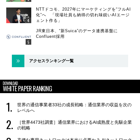
NTTドコモ、2027年にマーケティングを“フルAI
化”へ 「現場社員も納得の切れ味鋭いAIエージ
ェント作る」
JR東日本、“新Suica”のデータ連携基盤に
Confluent採用
アクセスランキング一覧
DOWNLOAD
WHITE PAPER RANKING
世界の通信事業者33社の成長戦略：通信業界の収益を次の
レベルへ
［世界4473社調査］通信業界におけるAI成熟度と先駆企業
の戦略
高価な専用ネットワークは本当に必要か？ AIネットワーク