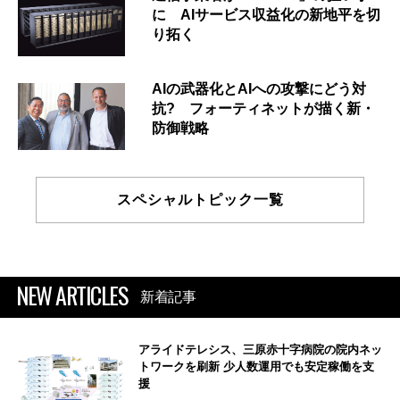
に AIサービス収益化の新地平を切
り拓く
AIの武器化とAIへの攻撃にどう対
抗? フォーティネットが描く新・
防御戦略
スペシャルトピック一覧
NEW ARTICLES
新着記事
アライドテレシス、三原赤十字病院の院内ネッ
トワークを刷新 少人数運用でも安定稼働を支
援