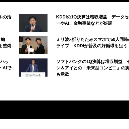
ルの活
KDDIの1Q決算は増収増益 データ
ーやAI、金融事業などが好調
船舶
ミリ波×折りたたみスマホで50人同時
を整備
ライブ KDDIが普及の好循環を狙う
「ハッ
ソフトバンクの1Q決算は増収増益 
AIで
ン＆アイとの「未来型コンビニ」の
も意欲