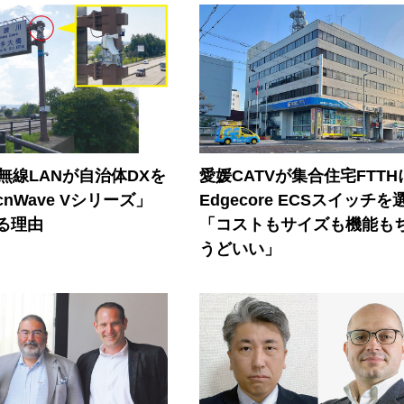
帯無線LANが自治体DXを
愛媛CATVが集合住宅FTTH
nWave Vシリーズ」
Edgecore ECSスイッチを
る理由
「コストもサイズも機能も
うどいい」