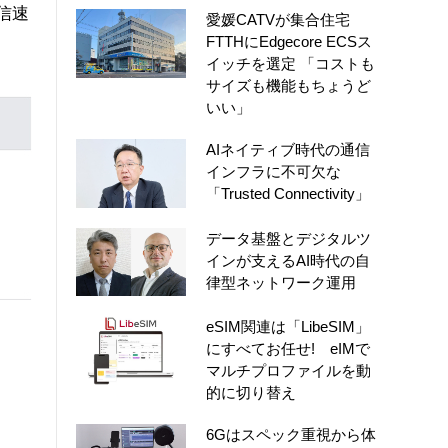
信速
愛媛CATVが集合住宅
FTTHにEdgecore ECSス
イッチを選定 「コストも
サイズも機能もちょうど
いい」
AIネイティブ時代の通信
インフラに不可欠な
「Trusted Connectivity」
データ基盤とデジタルツ
インが支えるAI時代の自
律型ネットワーク運用
eSIM関連は「LibeSIM」
な
にすべてお任せ! eIMで
マルチプロファイルを動
的に切り替え
6Gはスペック重視から体