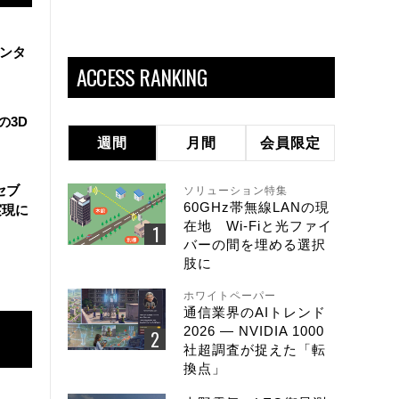
センタ
ACCESS RANKING
の3D
週間
月間
会員限定
セブ
ソリューション特集
60GHz帯無線LANの現
実現に
在地 Wi-Fiと光ファイ
バーの間を埋める選択
肢に
ホワイトペーパー
通信業界のAIトレンド
2026 ― NVIDIA 1000
社超調査が捉えた「転
換点」