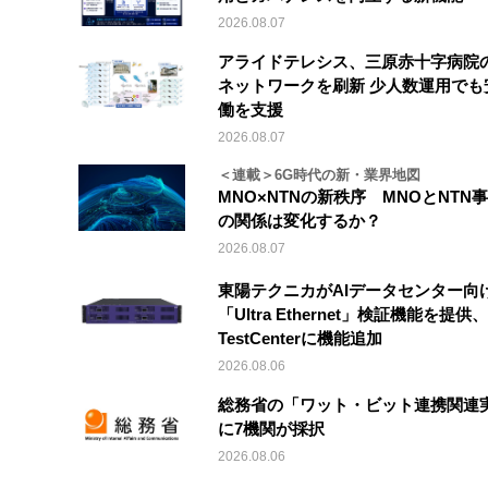
2026.08.07
アライドテレシス、三原赤十字病院
ネットワークを刷新 少人数運用でも
働を支援
2026.08.07
＜連載＞6G時代の新・業界地図
MNO×NTNの新秩序 MNOとNTN
の関係は変化するか？
2026.08.07
東陽テクニカがAIデータセンター向
「Ultra Ethernet」検証機能を提供、V
TestCenterに機能追加
2026.08.06
総務省の「ワット・ビット連携関連
に7機関が採択
2026.08.06