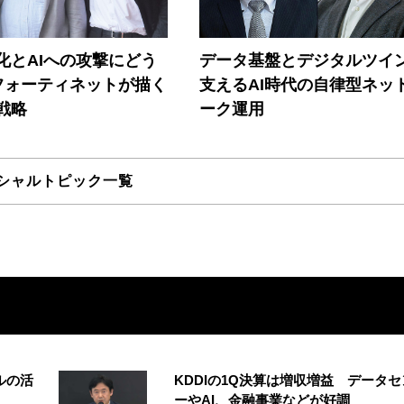
器化とAIへの攻撃にどう
データ基盤とデジタルツイ
フォーティネットが描く
支えるAI時代の自律型ネッ
戦略
ーク運用
シャルトピック一覧
ルの活
KDDIの1Q決算は増収増益 データセ
ーやAI、金融事業などが好調