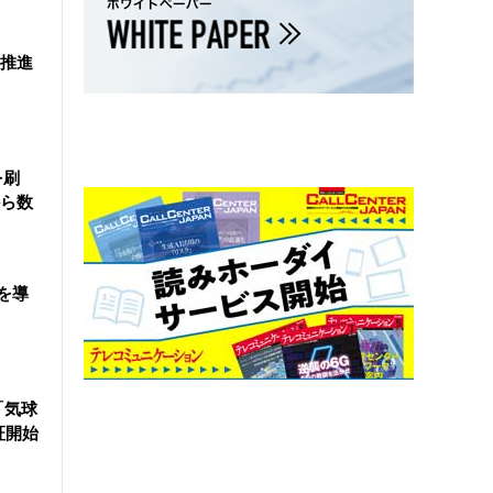
を推進
を刷
ら数
を導
「気球
証開始