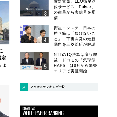
古野電気、LEO衛星測
位サービス「Pulsar」
の衛星から実信号を受
信
衛星コンステ、日本の
勝ち筋は「負けないこ
と」 宇宙開発の最新
動向を三菱総研が解説
に
NTTの1Q決算は増収増
選定
益 ドコモの「気球型
ちょ
HAPS」は9月から能登
エリアで実証開始
アクセスランキング一覧
DOWNLOAD
WHITE PAPER RANKING