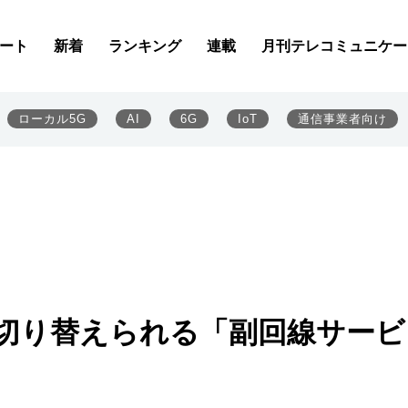
ート
新着
ランキング
連載
月刊テレコミュニケー
ローカル5G
AI
6G
IoT
通信事業者向け
に切り替えられる「副回線サービ