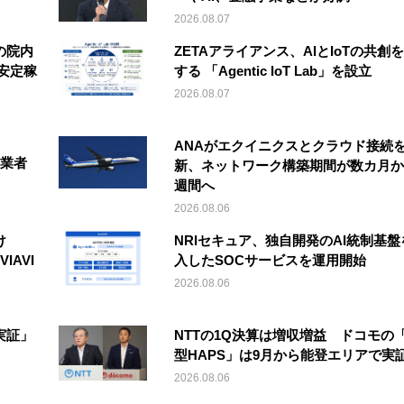
2026.08.07
の院内
ZETAアライアンス、AIとIoTの共創
安定稼
する 「Agentic IoT Lab」を設立
2026.08.07
ANAがエクイニクスとクラウド接続
事業者
新、ネットワーク構築期間が数カ月か
週間へ
2026.08.06
け
NRIセキュア、独自開発のAI統制基盤
IAVI
入したSOCサービスを運用開始
2026.08.06
実証」
NTTの1Q決算は増収増益 ドコモの
型HAPS」は9月から能登エリアで実
2026.08.06