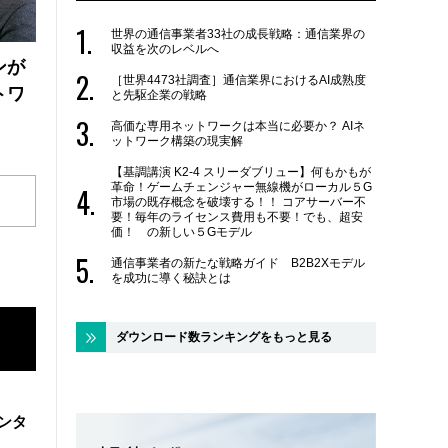
世界の通信事業者33社の成長戦略：通信業界の
収益を次のレベルへ
ンが
［世界4473社調査］通信業界におけるAI成熟度
トワ
と先駆企業の戦略
高価な専用ネットワークは本当に必要か？ AIネ
ットワーク構築の現実解
【基調講演 K2-4 スリーダブリュー】何もかもが
革命！ゲームチェンジャー無線機がローカル５G
市場の既存概念を破壊する！！ コアサーバー不
要！毎年のライセンス費用も不要！でも、超安
価！ の新しい５Gモデル
通信事業者の新たな戦略ガイド B2B2Xモデル
を成功に導く秘訣とは
ダウンロード数ランキングをもっと見る
ンタ