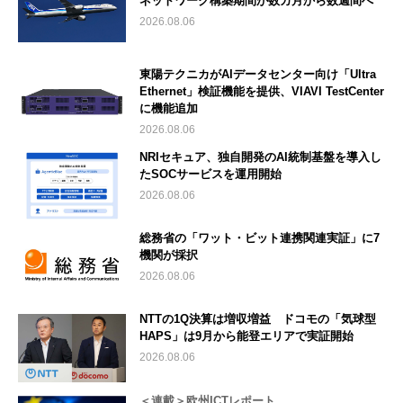
ネットワーク構築期間が数カ月から数週間へ
2026.08.06
東陽テクニカがAIデータセンター向け「Ultra
Ethernet」検証機能を提供、VIAVI TestCenter
に機能追加
2026.08.06
NRIセキュア、独自開発のAI統制基盤を導入し
たSOCサービスを運用開始
2026.08.06
総務省の「ワット・ビット連携関連実証」に7
機関が採択
2026.08.06
NTTの1Q決算は増収増益 ドコモの「気球型
HAPS」は9月から能登エリアで実証開始
2026.08.06
＜連載＞欧州ICTレポート