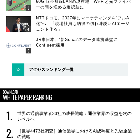
60GHz帯無線LANの現在地 Wi-Fiと光ファイバ
ーの間を埋める選択肢に
NTTドコモ、2027年にマーケティングを“フルAI
化”へ 「現場社員も納得の切れ味鋭いAIエージ
ェント作る」
JR東日本、“新Suica”のデータ連携基盤に
Confluent採用
アクセスランキング一覧
DOWNLOAD
WHITE PAPER RANKING
世界の通信事業者33社の成長戦略：通信業界の収益を次の
レベルへ
［世界4473社調査］通信業界におけるAI成熟度と先駆企業
の戦略