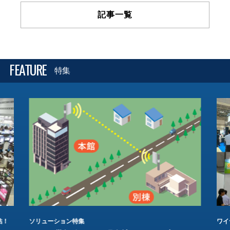
記事一覧
FEATURE
特集
結！
ソリューション特集
ワイ