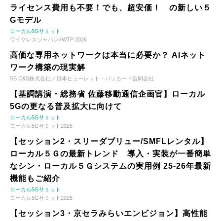
ライセンス費用も不要！でも、超安価！ の新しい５
Gモデル
ローカル5Gサミット
ワイヤレスジャパン×WTP 2026
高価な専用ネットワークは本当に必要か？ AIネット
ワーク構築の現実解
SB C&S株式会社／日本ヒューレット・パッカード合同会社
【基調講演・総務省 佐藤移動通信企画官】ローカル
5Gの更なる普及拡大に向けて
ローカル5Gサミット
ローカル5Gサミット2025
【セッション2・スリーダブリュー/SMFLレンタル】
ローカル５Ｇの最新トレンド 導入・実装が一番簡単
なシン・ローカル５Ｇシステムの実用例 25-26年最新
機能もご紹介
ローカル5Gサミット
ローカル5Gサミット2025
【セッション3・京セラみらいエンビジョン】高性能