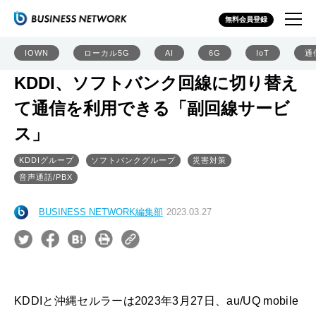
無料会員登録
IOWN
ローカル5G
AI
6G
IoT
通
KDDI、ソフトバンク回線に切り替え
て通信を利用できる「副回線サービ
ス」
KDDIグループ
ソフトバンクグループ
災害対策
音声通話/PBX
BUSINESS NETWORK編集部
2023.03.27
KDDIと沖縄セルラーは2023年3月27日、au/UQ mobile