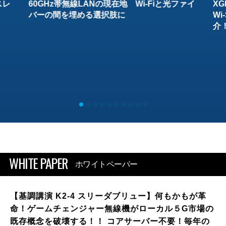
スレ
60GHz帯無線LANの現在地 Wi-Fiと光ファイ
XG
バーの間を埋める選択肢に
W
介
WHITE PAPER
ホワイトペーパー
【基調講演 K2-4 スリーダブリュー】何もかもが革
命！ゲームチェンジャー無線機がローカル５G市場の
既存概念を破壊する！！ コアサーバー不要！毎年の