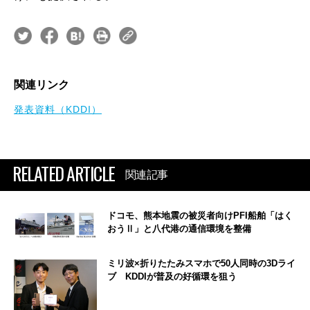
関連リンク
発表資料（KDDI）
RELATED ARTICLE
関連記事
ドコモ、熊本地震の被災者向けPFI船舶「はく
おうⅡ」と八代港の通信環境を整備
ミリ波×折りたたみスマホで50人同時の3Dライ
ブ KDDIが普及の好循環を狙う