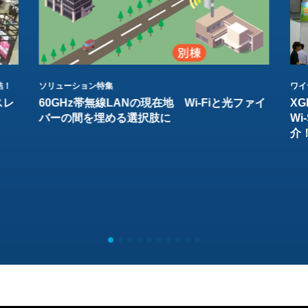
結！
ソリューション特集
ワイ
スレ
60GHz帯無線LANの現在地 Wi-Fiと光ファイ
XG
バーの間を埋める選択肢に
W
介