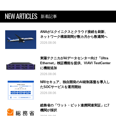
NEW ARTICLES
新着記事
ANAがエクイニクスとクラウド接続を刷新、
ネットワーク構築期間が数カ月から数週間へ
2026.08.06
東陽テクニカがAIデータセンター向け「Ultra
Ethernet」検証機能を提供、VIAVI TestCenter
に機能追加
2026.08.06
NRIセキュア、独自開発のAI統制基盤を導入し
たSOCサービスを運用開始
2026.08.06
総務省の「ワット・ビット連携関連実証」に7
機関が採択