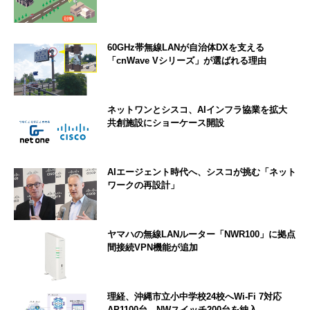
60GHz帯無線LANが自治体DXを支える
「cnWave Vシリーズ」が選ばれる理由
ネットワンとシスコ、AIインフラ協業を拡大
共創施設にショーケース開設
AIエージェント時代へ、シスコが挑む「ネット
ワークの再設計」
ヤマハの無線LANルーター「NWR100」に拠点
間接続VPN機能が追加
理経、沖縄市立小中学校24校へWi-Fi 7対応
AP1100台、NWスイッチ200台を納入