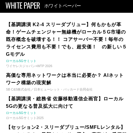
WHITE PAPER
ホワイトペーパー
【基調講演 K2-4 スリーダブリュー】何もかもが革
命！ゲームチェンジャー無線機がローカル５G市場の
既存概念を破壊する！！ コアサーバー不要！毎年の
ライセンス費用も不要！でも、超安価！ の新しい５
Gモデル
ローカル5Gサミット
ワイヤレスジャパン×WTP 2026
高価な専用ネットワークは本当に必要か？ AIネット
ワーク構築の現実解
SB C&S株式会社／日本ヒューレット・パッカード合同会社
【基調講演・総務省 佐藤移動通信企画官】ローカル
5Gの更なる普及拡大に向けて
ローカル5Gサミット
ローカル5Gサミット2025
【セッション2・スリーダブリュー/SMFLレンタル】