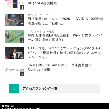
線はeSIM提供開始
ホワイトペーパー
通信業界のAIトレンド2026 ― NVIDIA 1000社超
調査が捉えた「転換点」
ソリューション特集
60GHz帯無線LANの現在地 Wi-Fiと光ファイバ
ーの間を埋める選択肢に
NTTドコモ、2027年にマーケティングを“フルAI
化”へ 「現場社員も納得の切れ味鋭いAIエージ
ェント作る」
JR東日本、“新Suica”のデータ連携基盤に
Confluent採用
アクセスランキング一覧
DOWNLOAD