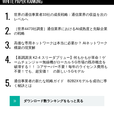
WHITE PAPER RANKING
世界の通信事業者33社の成長戦略：通信業界の収益を次の
レベルへ
［世界4473社調査］通信業界におけるAI成熟度と先駆企業
の戦略
高価な専用ネットワークは本当に必要か？ AIネットワーク
構築の現実解
【基調講演 K2-4 スリーダブリュー】何もかもが革命！ゲ
ームチェンジャー無線機がローカル５G市場の既存概念を
破壊する！！ コアサーバー不要！毎年のライセンス費用も
不要！でも、超安価！ の新しい５Gモデル
通信事業者の新たな戦略ガイド B2B2Xモデルを成功に導
く秘訣とは
ダウンロード数ランキングをもっと見る