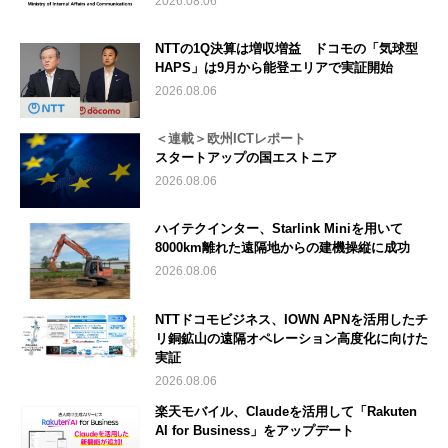
2026.08.06
NTTの1Q決算は増収増益 ドコモの「気球型
HAPS」は9月から能登エリアで実証開始
2026.08.06
＜連載＞欧州ICTレポート
スタートアップの国エストニア
2026.08.06
ハイテクインター、Starlink Miniを用いて
8000km離れた遠隔地からの建機操縦に成功
2026.08.06
NTTドコモビジネス、IOWN APNを活用したチ
リ銅鉱山の遠隔オペレーション高度化に向けた
実証
2026.08.06
楽天モバイル、Claudeを活用して「Rakuten
AI for Business」をアップデート