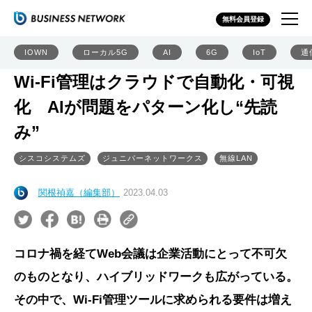
無料会員登録
IOWN
ローカル5G
AI
6G
IoT
通
Wi-Fi管理はクラウドで自動化・可視
化 AIが問題をパターン化し“先読
み”
シスコシステムズ
ジュニパーネットワークス
無線LAN
関根禎嘉（編集部）
2023.04.03
コロナ禍を経てWeb会議は企業活動にとって不可欠
のものとなり、ハイブリッドワークも広がっている。
その中で、Wi-Fi管理ツールに求められる要件は増え