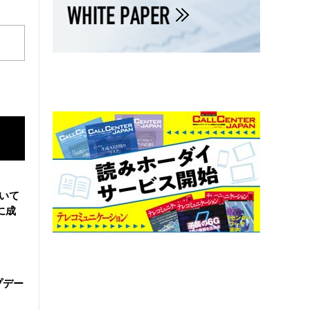
用いて
に成
ップデー