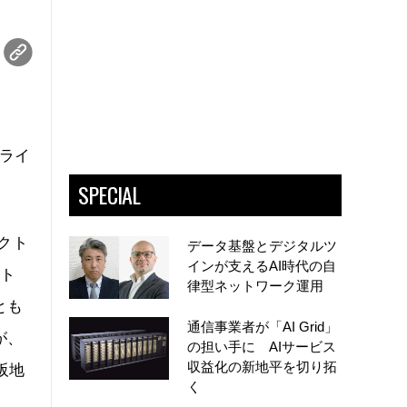
（ライ
SPECIAL
クト
データ基盤とデジタルツ
インが支えるAI時代の自
ット
律型ネットワーク運用
とも
通信事業者が「AI Grid」
が、
の担い手に AIサービス
収益化の新地平を切り拓
阪地
く