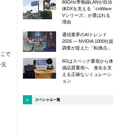
60GHz帯無線LANが自治
体DXを支える「cnWave
Vシリーズ」が選ばれる
理由
ス
通信業界のAIトレンド
2026 ― NVIDIA 1000社超
調査が捉えた「転換点」
どこで
6Gはスペック重視から体
一元
感品質重視へ 進化を支
える正確なシミュレーシ
ョン
スペシャル一覧