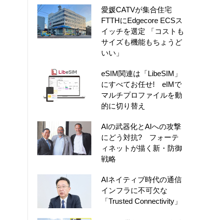
愛媛CATVが集合住宅
FTTHにEdgecore ECSス
イッチを選定 「コストも
サイズも機能もちょうど
いい」
eSIM関連は「LibeSIM」
にすべてお任せ! eIMで
マルチプロファイルを動
的に切り替え
AIの武器化とAIへの攻撃
にどう対抗? フォーテ
ィネットが描く新・防御
戦略
AIネイティブ時代の通信
インフラに不可欠な
「Trusted Connectivity」