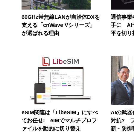
60GHz帯無線LANが自治体DXを
通信事業者
支える「cnWave Vシリーズ」
手に A
が選ばれる理由
平を切り
eSIM関連は「LibeSIM」にすべ
AIの武
てお任せ! eIMでマルチプロフ
対抗? 
ァイルを動的に切り替え
新・防御