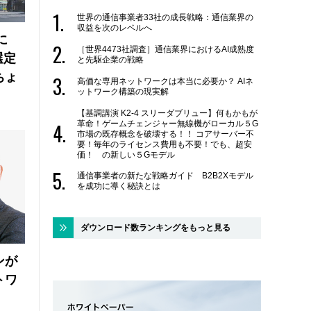
世界の通信事業者33社の成長戦略：通信業界の
収益を次のレベルへ
に
［世界4473社調査］通信業界におけるAI成熟度
選定
と先駆企業の戦略
ちょ
高価な専用ネットワークは本当に必要か？ AIネ
ットワーク構築の現実解
【基調講演 K2-4 スリーダブリュー】何もかもが
革命！ゲームチェンジャー無線機がローカル５G
市場の既存概念を破壊する！！ コアサーバー不
要！毎年のライセンス費用も不要！でも、超安
価！ の新しい５Gモデル
通信事業者の新たな戦略ガイド B2B2Xモデル
を成功に導く秘訣とは
ダウンロード数ランキングをもっと見る
ンが
トワ