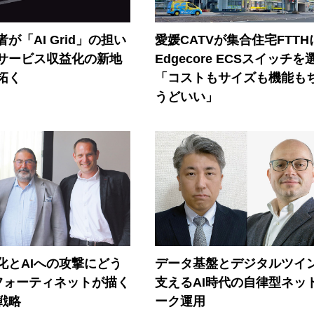
が「AI Grid」の担い
愛媛CATVが集合住宅FTTH
Iサービス収益化の新地
Edgecore ECSスイッチを
拓く
「コストもサイズも機能も
うどいい」
器化とAIへの攻撃にどう
データ基盤とデジタルツイ
フォーティネットが描く
支えるAI時代の自律型ネッ
戦略
ーク運用