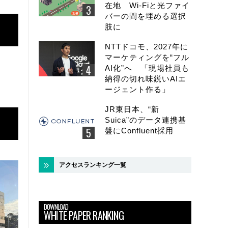
在地 Wi-Fiと光ファイ
バーの間を埋める選択
肢に
NTTドコモ、2027年に
マーケティングを“フル
AI化”へ 「現場社員も
納得の切れ味鋭いAIエ
ージェント作る」
JR東日本、“新
Suica”のデータ連携基
盤にConfluent採用
アクセスランキング一覧
DOWNLOAD
WHITE PAPER RANKING