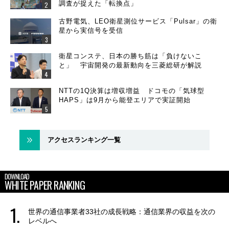
調査が捉えた「転換点」
古野電気、LEO衛星測位サービス「Pulsar」の衛
星から実信号を受信
衛星コンステ、日本の勝ち筋は「負けないこ
と」 宇宙開発の最新動向を三菱総研が解説
NTTの1Q決算は増収増益 ドコモの「気球型
HAPS」は9月から能登エリアで実証開始
アクセスランキング一覧
DOWNLOAD
WHITE PAPER RANKING
世界の通信事業者33社の成長戦略：通信業界の収益を次の
レベルへ