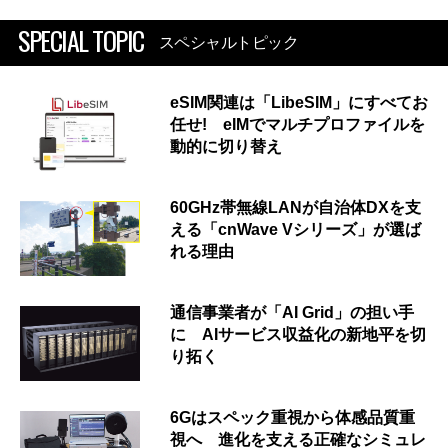
SPECIAL TOPIC
スペシャルトピック
eSIM関連は「LibeSIM」にすべてお
任せ! eIMでマルチプロファイルを
動的に切り替え
60GHz帯無線LANが自治体DXを支
える「cnWave Vシリーズ」が選ば
れる理由
通信事業者が「AI Grid」の担い手
に AIサービス収益化の新地平を切
り拓く
6Gはスペック重視から体感品質重
視へ 進化を支える正確なシミュレ