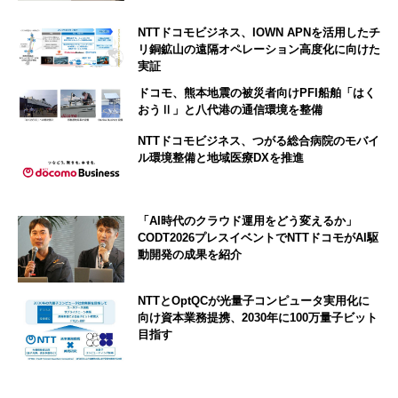
NTTドコモビジネス、IOWN APNを活用したチ
リ銅鉱山の遠隔オペレーション高度化に向けた
実証
ドコモ、熊本地震の被災者向けPFI船舶「はく
おうⅡ」と八代港の通信環境を整備
NTTドコモビジネス、つがる総合病院のモバイ
ル環境整備と地域医療DXを推進
「AI時代のクラウド運用をどう変えるか」
CODT2026プレスイベントでNTTドコモがAI駆
動開発の成果を紹介
NTTとOptQCが光量子コンピュータ実用化に
向け資本業務提携、2030年に100万量子ビット
目指す