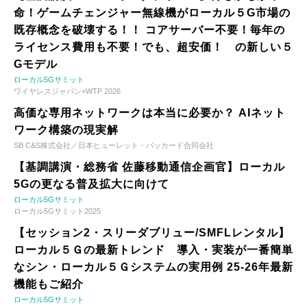
命！ゲームチェンジャー無線機がローカル５G市場の
既存概念を破壊する！！ コアサーバー不要！毎年の
ライセンス費用も不要！でも、超安価！ の新しい５
Gモデル
ローカル5Gサミット
ワイヤレスジャパン×WTP 2026
高価な専用ネットワークは本当に必要か？ AIネット
ワーク構築の現実解
SB C&S株式会社／日本ヒューレット・パッカード合同会社
【基調講演・総務省 佐藤移動通信企画官】ローカル
5Gの更なる普及拡大に向けて
ローカル5Gサミット
ローカル5Gサミット2025
【セッション2・スリーダブリュー/SMFLレンタル】
ローカル５Ｇの最新トレンド 導入・実装が一番簡単
なシン・ローカル５Ｇシステムの実用例 25-26年最新
機能もご紹介
ローカル5Gサミット