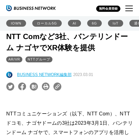
無料会員登録
IOWN
ローカル5G
AI
6G
IoT
通
NTT Comなど3社、バンテリンドー
ム ナゴヤでXR体験を提供
AR/VR
NTTグループ
BUSINESS NETWORK編集部
2023.03.01
NTTコミュニケーションズ（以下、NTT Com）、NTT
ドコモ、ナゴヤドームの3社は2023年3月1日、バンテリ
ンドーム ナゴヤで、スマートフォンのアプリを活用し