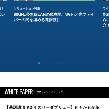
結！
ソリューション特集
ワイ
スレ
60GHz帯無線LANの現在地 Wi-Fiと光ファイ
XG
バーの間を埋める選択肢に
W
介
WHITE PAPER
ホワイトペーパー
【基調講演 K2-4 スリーダブリュー】何もかもが革