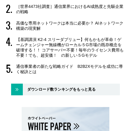
［世界4473社調査］通信業界におけるAI成熟度と先駆企業
の戦略
高価な専用ネットワークは本当に必要か？ AIネットワーク
構築の現実解
【基調講演 K2-4 スリーダブリュー】何もかもが革命！ゲ
ームチェンジャー無線機がローカル５G市場の既存概念を
破壊する！！ コアサーバー不要！毎年のライセンス費用も
不要！でも、超安価！ の新しい５Gモデル
通信事業者の新たな戦略ガイド B2B2Xモデルを成功に導
く秘訣とは
ダウンロード数ランキングをもっと見る