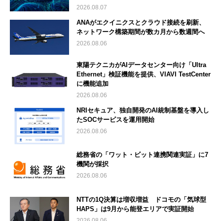
2026.08.07
ANAがエクイニクスとクラウド接続を刷新、
ネットワーク構築期間が数カ月から数週間へ
2026.08.06
東陽テクニカがAIデータセンター向け「Ultra
Ethernet」検証機能を提供、VIAVI TestCenter
に機能追加
2026.08.06
NRIセキュア、独自開発のAI統制基盤を導入し
たSOCサービスを運用開始
2026.08.06
総務省の「ワット・ビット連携関連実証」に7
機関が採択
2026.08.06
NTTの1Q決算は増収増益 ドコモの「気球型
HAPS」は9月から能登エリアで実証開始
2026.08.06