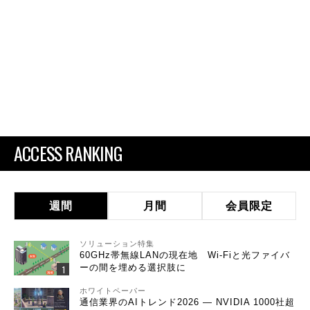
ACCESS RANKING
週間
月間
会員限定
ソリューション特集
60GHz帯無線LANの現在地 Wi-Fiと光ファイバ
ーの間を埋める選択肢に
ホワイトペーパー
通信業界のAIトレンド2026 ― NVIDIA 1000社超