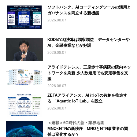
ソフトバンク、AIコーディングツールの活用と
ガバナンスを両立する新機能
2026.08.07
KDDIの1Q決算は増収増益 データセンターや
AI、金融事業などが好調
2026.08.07
アライドテレシス、三原赤十字病院の院内ネッ
トワークを刷新 少人数運用でも安定稼働を支
援
2026.08.07
ZETAアライアンス、AIとIoTの共創を推進す
る 「Agentic IoT Lab」を設立
2026.08.07
＜連載＞6G時代の新・業界地図
MNO×NTNの新秩序 MNOとNTN事業者の関
係は変化するか？