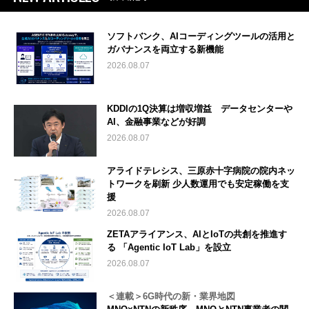
ソフトバンク、AIコーディングツールの活用と
ガバナンスを両立する新機能
2026.08.07
KDDIの1Q決算は増収増益 データセンターや
AI、金融事業などが好調
2026.08.07
アライドテレシス、三原赤十字病院の院内ネッ
トワークを刷新 少人数運用でも安定稼働を支
援
2026.08.07
ZETAアライアンス、AIとIoTの共創を推進す
る 「Agentic IoT Lab」を設立
2026.08.07
＜連載＞6G時代の新・業界地図