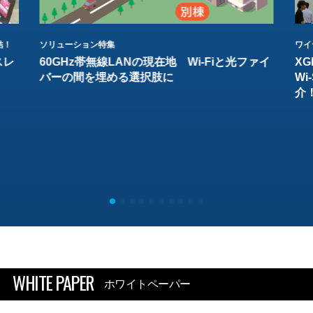
結！
ソリューション特集
ワイ
スレ
60GHz帯無線LANの現在地 Wi-Fiと光ファイ
XG
バーの間を埋める選択肢に
W
介
WHITE PAPER
ホワイトペーパー