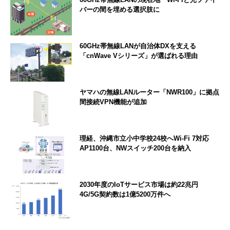
バーの間を埋める選択肢に
60GHz帯無線LANが自治体DXを支える
「cnWave Vシリーズ」が選ばれる理由
ヤマハの無線LANルーター「NWR100」に拠点
間接続VPN機能が追加
理経、沖縄市立小中学校24校へWi-Fi 7対応
AP1100台、NWスイッチ200台を納入
2030年度のIoTサービス市場は約22兆円
4G/5G契約数は1億5200万件へ