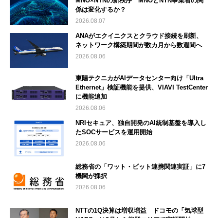
MNO×NTNの新秩序 MNOとNTN事業者の関
係は変化するか？
2026.08.07
ANAがエクイニクスとクラウド接続を刷新、
ネットワーク構築期間が数カ月から数週間へ
2026.08.06
東陽テクニカがAIデータセンター向け「Ultra
Ethernet」検証機能を提供、VIAVI TestCenter
に機能追加
2026.08.06
NRIセキュア、独自開発のAI統制基盤を導入し
たSOCサービスを運用開始
2026.08.06
総務省の「ワット・ビット連携関連実証」に7
機関が採択
2026.08.06
NTTの1Q決算は増収増益 ドコモの「気球型