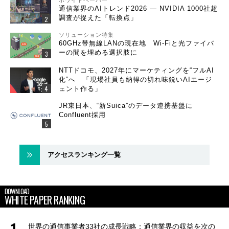
通信業界のAIトレンド2026 ― NVIDIA 1000社超
調査が捉えた「転換点」
ソリューション特集
60GHz帯無線LANの現在地 Wi-Fiと光ファイバ
ーの間を埋める選択肢に
NTTドコモ、2027年にマーケティングを“フルAI
化”へ 「現場社員も納得の切れ味鋭いAIエージ
ェント作る」
JR東日本、“新Suica”のデータ連携基盤に
Confluent採用
アクセスランキング一覧
DOWNLOAD
WHITE PAPER RANKING
世界の通信事業者33社の成長戦略：通信業界の収益を次の