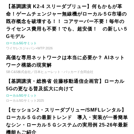
【基調講演 K2-4 スリーダブリュー】何もかもが革
命！ゲームチェンジャー無線機がローカル５G市場の
既存概念を破壊する！！ コアサーバー不要！毎年の
ライセンス費用も不要！でも、超安価！ の新しい５
Gモデル
ローカル5Gサミット
ワイヤレスジャパン×WTP 2026
高価な専用ネットワークは本当に必要か？ AIネット
ワーク構築の現実解
SB C&S株式会社／日本ヒューレット・パッカード合同会社
【基調講演・総務省 佐藤移動通信企画官】ローカル
5Gの更なる普及拡大に向けて
ローカル5Gサミット
ローカル5Gサミット2025
【セッション2・スリーダブリュー/SMFLレンタル】
ローカル５Ｇの最新トレンド 導入・実装が一番簡単
なシン・ローカル５Ｇシステムの実用例 25-26年最新
機能もご紹介