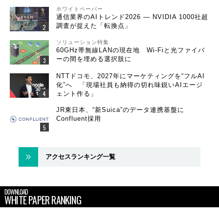
ホワイトペーパー
通信業界のAIトレンド2026 ― NVIDIA 1000社超
調査が捉えた「転換点」
ソリューション特集
60GHz帯無線LANの現在地 Wi-Fiと光ファイバ
ーの間を埋める選択肢に
NTTドコモ、2027年にマーケティングを“フルAI
化”へ 「現場社員も納得の切れ味鋭いAIエージ
ェント作る」
JR東日本、“新Suica”のデータ連携基盤に
Confluent採用
アクセスランキング一覧
DOWNLOAD
WHITE PAPER RANKING