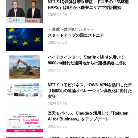
NTTの1Q決算は増収増益 ドコモの「気球型
HAPS」は9月から能登エリアで実証開始
2026.08.06
＜連載＞欧州ICTレポート
スタートアップの国エストニア
2026.08.06
ハイテクインター、Starlink Miniを用いて
8000km離れた遠隔地からの建機操縦に成功
2026.08.06
NTTドコモビジネス、IOWN APNを活用したチ
リ銅鉱山の遠隔オペレーション高度化に向けた
実証
2026.08.06
楽天モバイル、Claudeを活用して「Rakuten
AI for Business」をアップデート
2026.08.06