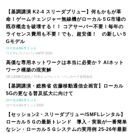
【基調講演 K2-4 スリーダブリュー】何もかもが革
命！ゲームチェンジャー無線機がローカル５G市場の
既存概念を破壊する！！ コアサーバー不要！毎年の
ライセンス費用も不要！でも、超安価！ の新しい５
Gモデル
ローカル5Gサミット
ワイヤレスジャパン×WTP 2026
高価な専用ネットワークは本当に必要か？ AIネット
ワーク構築の現実解
SB C&S株式会社／日本ヒューレット・パッカード合同会社
【基調講演・総務省 佐藤移動通信企画官】ローカル
5Gの更なる普及拡大に向けて
ローカル5Gサミット
ローカル5Gサミット2025
【セッション2・スリーダブリュー/SMFLレンタル】
ローカル５Ｇの最新トレンド 導入・実装が一番簡単
なシン・ローカル５Ｇシステムの実用例 25-26年最新