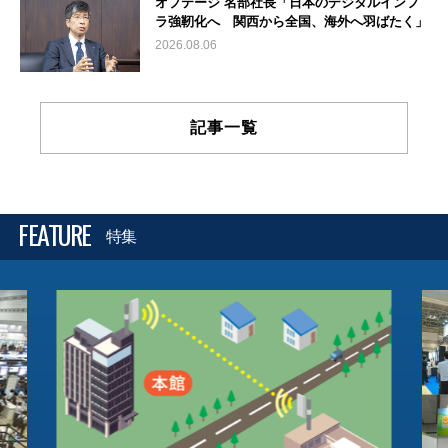
オプテージ 名部社長「日本のデジタルインフ
ラ強靭化へ 関西から全国、海外へ羽ばたく」
2026.08.06
記事一覧
FEATURE
特集