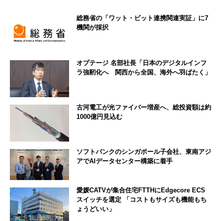
総務省の「ワット・ビット連携関連実証」に7
機関が採択
オプテージ 名部社長「日本のデジタルインフ
ラ強靭化へ 関西から全国、海外へ羽ばたく」
古河電工が光ファイバー増産へ、総投資額は約
1000億円見込む
ソフトバンクのシンガポール子会社、東南アジ
アでAIデータセンター構築に着手
愛媛CATVが集合住宅FTTHにEdgecore ECS
スイッチを選定 「コストもサイズも機能もち
ょうどいい」