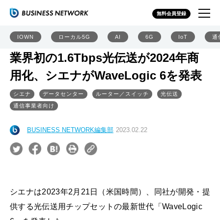
無料会員登録
IOWN
ローカル5G
AI
6G
IoT
通
業界初の1.6Tbps光伝送が2024年商
用化、シエナがWaveLogic 6を発表
シエナ
データセンター
ルーター／スイッチ
光伝送
通信事業者向け
BUSINESS NETWORK編集部
2023.02.22
シエナは2023年2月21日（米国時間）、同社が開発・提
供する光伝送用チップセットの最新世代「WaveLogic