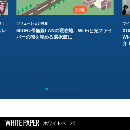
結！
ソリューション特集
ワイ
スレ
60GHz帯無線LANの現在地 Wi-Fiと光ファイ
XG
バーの間を埋める選択肢に
W
介
WHITE PAPER
ホワイトペーパー