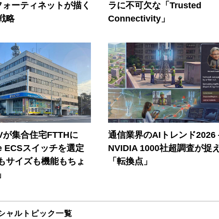
フォーティネットが描く
ラに不可欠な「Trusted
戦略
Connectivity」
Vが集合住宅FTTHに
通信業界のAIトレンド2026
ore ECSスイッチを選定
NVIDIA 1000社超調査が捉
もサイズも機能もちょ
「転換点」
」
シャルトピック一覧