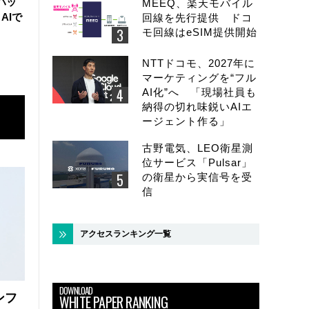
ハッ
MEEQ、楽天モバイル
AIで
回線を先行提供 ドコ
モ回線はeSIM提供開始
NTTドコモ、2027年に
マーケティングを“フル
AI化”へ 「現場社員も
納得の切れ味鋭いAIエ
ージェント作る」
古野電気、LEO衛星測
位サービス「Pulsar」
の衛星から実信号を受
信
アクセスランキング一覧
DOWNLOAD
ンフ
WHITE PAPER RANKING