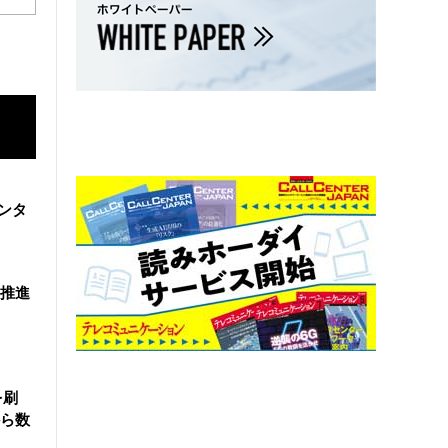
ンタ
を推進
を刷
ら数