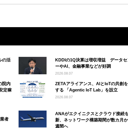
ルの活
KDDIの1Q決算は増収増益 データセ
ーやAI、金融事業などが好調
2026.08.07
の院内
ZETAアライアンス、AIとIoTの共創
安定稼
する 「Agentic IoT Lab」を設立
2026.08.07
ANAがエクイニクスとクラウド接続
事業者
新、ネットワーク構築期間が数カ月か
週間へ