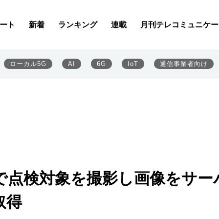
ート
新着
ランキング
連載
月刊テレコミュニケー
ローカル5G
AI
6G
IoT
通信事業者向け
グで点検対象を撮影し画像をサー
取得