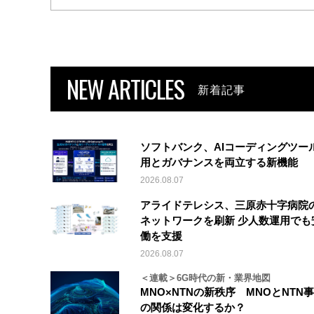
NEW ARTICLES
新着記事
ソフトバンク、AIコーディングツー
用とガバナンスを両立する新機能
2026.08.07
アライドテレシス、三原赤十字病院
ネットワークを刷新 少人数運用でも
働を支援
2026.08.07
＜連載＞6G時代の新・業界地図
MNO×NTNの新秩序 MNOとNTN
の関係は変化するか？