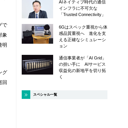
AIネイティブ時代の通信
インフラに不可欠な
「Trusted Connectivity」
グで
6Gはスペック重視から体
感品質重視へ 進化を支
対象
える正確なシミュレーシ
発明
ョン
通信事業者が「AI Grid」
の担い手に AIサービス
収益化の新地平を切り拓
ング
く
巡回
スペシャル一覧