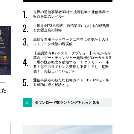
世界の通信事業者33社の成長戦略：通信業界の
収益を次のレベルへ
［世界4473社調査］通信業界におけるAI成熟度
と先駆企業の戦略
高価な専用ネットワークは本当に必要か？ AIネ
ットワーク構築の現実解
【基調講演 K2-4 スリーダブリュー】何もかもが
革命！ゲームチェンジャー無線機がローカル５G
市場の既存概念を破壊する！！ コアサーバー不
要！毎年のライセンス費用も不要！でも、超安
価！ の新しい５Gモデル
通信事業者の新たな戦略ガイド B2B2Xモデル
 ―
を成功に導く秘訣とは
えた
ダウンロード数ランキングをもっと見る