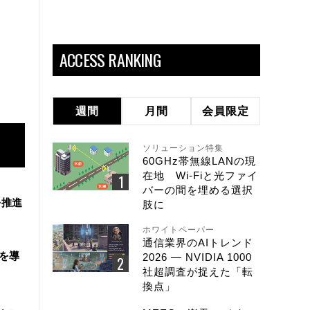
ACCESS RANKING
週間
月間
会員限定
ソリューション特集
60GHz帯無線LANの現
在地 Wi-Fiと光ファイ
バーの間を埋める選択
を推進
肢に
ホワイトペーパー
通信業界のAIトレンド
盤を導
2026 ― NVIDIA 1000
社超調査が捉えた「転
換点」