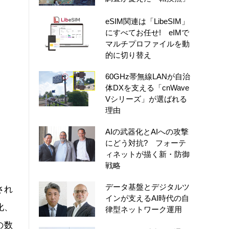
eSIM関連は「LibeSIM」
にすべてお任せ! eIMで
マルチプロファイルを動
的に切り替え
60GHz帯無線LANが自治
体DXを支える「cnWave
Vシリーズ」が選ばれる
理由
AIの武器化とAIへの攻撃
にどう対抗? フォーテ
ィネットが描く新・防御
戦略
データ基盤とデジタルツ
され
インが支えるAI時代の自
化、
律型ネットワーク運用
の数