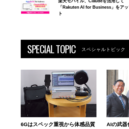
楽天モバイル、Claudeを活用して
「Rakuten AI for Business」を
ト
SPECIAL TOPIC
スペシャルトピック
6Gはスペック重視から体感品質
AIの武