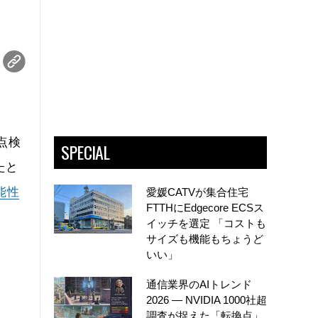
点検
SPECIAL
たと
能性
愛媛CATVが集合住宅
FTTHにEdgecore ECSス
イッチを選定 「コストも
サイズも機能もちょうど
いい」
通信業界のAIトレンド
2026 ― NVIDIA 1000社超
調査が捉えた「転換点」