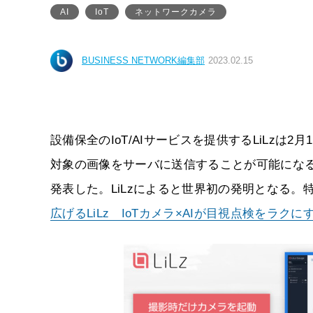
AI
IoT
ネットワークカメラ
BUSINESS NETWORK編集部
2023.02.15
設備保全のIoT/AIサービスを提供するLiLz
対象の画像をサーバに送信することが可能にな
発表した。LiLzによると世界初の発明となる。特
広げるLiLz IoTカメラ×AIが目視点検をラクに