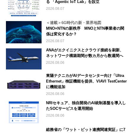
る 「Agentic IoT Lab」を設立
2026.08.07
＜連載＞6G時代の新・業界地図
MNO×NTNの新秩序 MNOとNTN事業者の関
係は変化するか？
2026.08.07
ANAがエクイニクスとクラウド接続を刷新、
ネットワーク構築期間が数カ月から数週間へ
2026.08.06
東陽テクニカがAIデータセンター向け「Ultra
Ethernet」検証機能を提供、VIAVI TestCenter
に機能追加
2026.08.06
NRIセキュア、独自開発のAI統制基盤を導入し
たSOCサービスを運用開始
2026.08.06
総務省の「ワット・ビット連携関連実証」に7