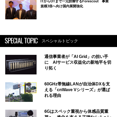
ITからOTまで一元防御するForescout 事業
規模3倍へ向け国内展開強化
SPECIAL TOPIC
スペシャルトピック
通信事業者が「AI Grid」の担い手
に AIサービス収益化の新地平を切
り拓く
60GHz帯無線LANが自治体DXを支
える「cnWave Vシリーズ」が選ば
れる理由
6Gはスペック重視から体感品質重