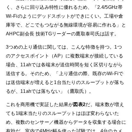
く、さらに回り込み特性に優れるため、「2.4/5GHz帯
Wi-Fiのようにデッドスポットができにくい。工場や倉
庫等で、どこでもつながる無線環境が容易に作れる」と
AHPC副会長 技術TGリーダーの鷹取泰司氏は話す。
3つめの上り通信に関しては、こんな特徴を持つ。1つ
のアクセスポイント（AP）に複数端末が接続している
場合、11ahでは各端末が送信時間を短く区切りながら
送信する。そのため、「上り通信の際、既存のWi-Fiで
は送信端末が増えると1台当たりのスループットが落ち
るが、11ahでは落ちない」（鷹取氏）。
これを商用機で実証した結果が
図表2
だ。端末数が増え
ても1端末当たりのスループットはほぼ変わらないた
め、複数のセンサー／機器からデータを収集する場合に
有効だ。室内で4MHz幅を使った試験では、4台のカメ