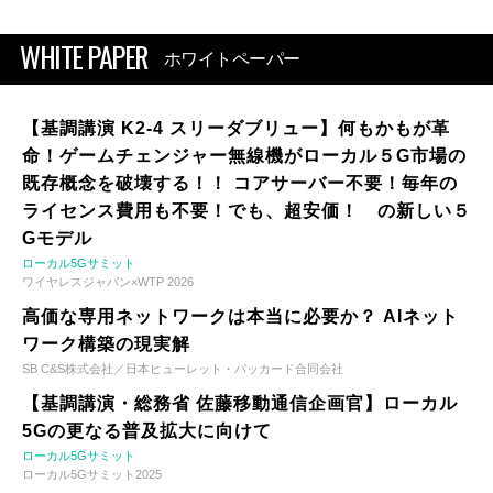
WHITE PAPER
ホワイトペーパー
【基調講演 K2-4 スリーダブリュー】何もかもが革
命！ゲームチェンジャー無線機がローカル５G市場の
既存概念を破壊する！！ コアサーバー不要！毎年の
ライセンス費用も不要！でも、超安価！ の新しい５
Gモデル
ローカル5Gサミット
ワイヤレスジャパン×WTP 2026
高価な専用ネットワークは本当に必要か？ AIネット
ワーク構築の現実解
SB C&S株式会社／日本ヒューレット・パッカード合同会社
【基調講演・総務省 佐藤移動通信企画官】ローカル
5Gの更なる普及拡大に向けて
ローカル5Gサミット
ローカル5Gサミット2025