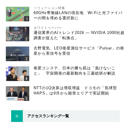
ソリューション特集
60GHz帯無線LANの現在地 Wi-Fiと光ファイバ
ーの間を埋める選択肢に
ホワイトペーパー
通信業界のAIトレンド2026 ― NVIDIA 1000社超
調査が捉えた「転換点」
古野電気、LEO衛星測位サービス「Pulsar」の衛
星から実信号を受信
衛星コンステ、日本の勝ち筋は「負けないこ
と」 宇宙開発の最新動向を三菱総研が解説
NTTの1Q決算は増収増益 ドコモの「気球型
HAPS」は9月から能登エリアで実証開始
アクセスランキング一覧