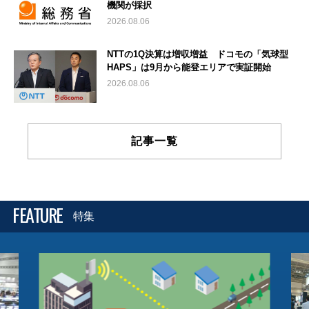
機関が採択
2026.08.06
NTTの1Q決算は増収増益 ドコモの「気球型
HAPS」は9月から能登エリアで実証開始
2026.08.06
記事一覧
FEATURE
特集