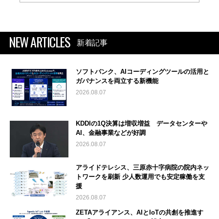
NEW ARTICLES
新着記事
ソフトバンク、AIコーディングツールの活用と
ガバナンスを両立する新機能
2026.08.07
KDDIの1Q決算は増収増益 データセンターや
AI、金融事業などが好調
2026.08.07
アライドテレシス、三原赤十字病院の院内ネッ
トワークを刷新 少人数運用でも安定稼働を支
援
2026.08.07
ZETAアライアンス、AIとIoTの共創を推進す