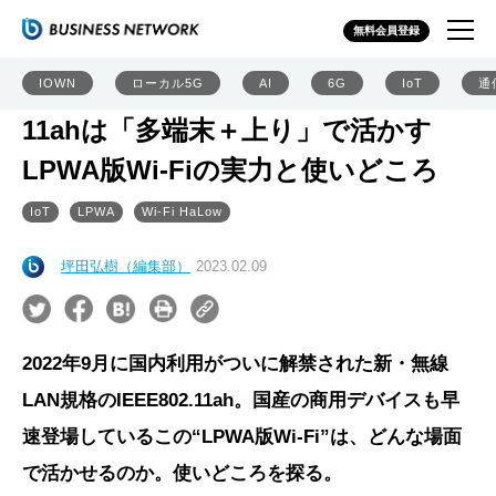
無料会員登録
IOWN
ローカル5G
AI
6G
IoT
通
11ahは「多端末＋上り」で活かす
LPWA版Wi-Fiの実力と使いどころ
IoT
LPWA
Wi-Fi HaLow
坪田弘樹（編集部）
2023.02.09
2022年9月に国内利用がついに解禁された新・無線
LAN規格のIEEE802.11ah。国産の商用デバイスも早
速登場しているこの“LPWA版Wi-Fi”は、どんな場面
で活かせるのか。使いどころを探る。