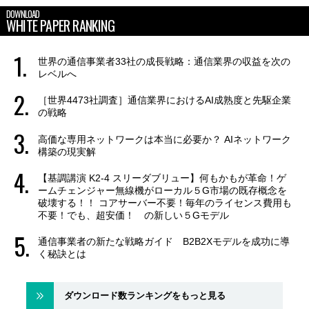
DOWNLOAD
WHITE PAPER RANKING
世界の通信事業者33社の成長戦略：通信業界の収益を次の
レベルへ
［世界4473社調査］通信業界におけるAI成熟度と先駆企業
の戦略
高価な専用ネットワークは本当に必要か？ AIネットワーク
構築の現実解
【基調講演 K2-4 スリーダブリュー】何もかもが革命！ゲ
ームチェンジャー無線機がローカル５G市場の既存概念を
破壊する！！ コアサーバー不要！毎年のライセンス費用も
不要！でも、超安価！ の新しい５Gモデル
通信事業者の新たな戦略ガイド B2B2Xモデルを成功に導
く秘訣とは
ダウンロード数ランキングをもっと見る