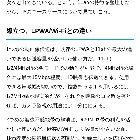
次々と出てきている」という。11ahの特徴を整理しな
がら、そのユースケースについて見ていこう。
際立つ、LPWA/Wi-Fiとの違い
1つめの動画像伝送は、既存のLPWAと11ahの最大の違
いである伝送容量を活かした使い方だ。11ahは
1/2/4MHz幅の各モードでの動作が可能で、4MHz幅の場
合には最大15Mbps程度、HD映像も伝送できる。使用
できる帯域幅が狭いので、複数チャネルを用いるには
1/2MHz幅が現実的だが、それでも映像のコマ数を落と
せば、カメラ監視の用途には十分に使える。
2つめの無線不感地帯の解消は、920MHz帯の利点を活
かした使い方だ。既存のWi-Fiより容量が小さい反面、
1km程度の長距離伝送が可能だ。無線エリアを広げやす