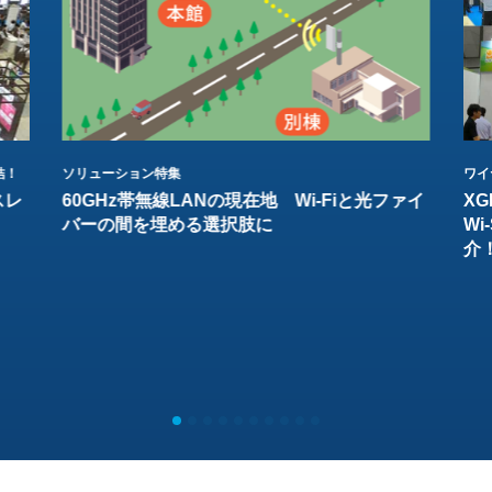
結！
ソリューション特集
ワイ
スレ
60GHz帯無線LANの現在地 Wi-Fiと光ファイ
XG
バーの間を埋める選択肢に
W
介