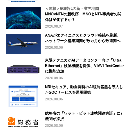
＜連載＞6G時代の新・業界地図
MNO×NTNの新秩序 MNOとNTN事業者の関
係は変化するか？
2026.08.07
ANAがエクイニクスとクラウド接続を刷新、
ネットワーク構築期間が数カ月から数週間へ
2026.08.06
東陽テクニカがAIデータセンター向け「Ultra
Ethernet」検証機能を提供、VIAVI TestCenter
に機能追加
2026.08.06
NRIセキュア、独自開発のAI統制基盤を導入し
たSOCサービスを運用開始
2026.08.06
総務省の「ワット・ビット連携関連実証」に7
機関が採択
2026.08.06