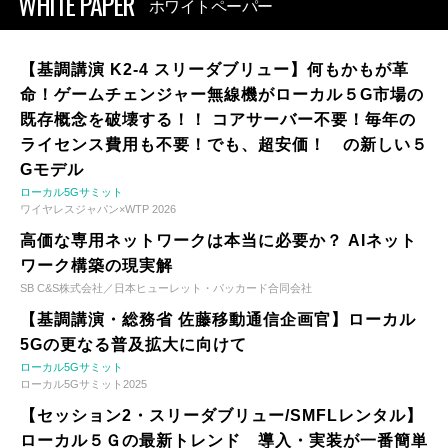
WHITE PAPER
ホワイトペーパー
【基調講演 K2-4 スリーダブリュー】何もかもが革
命！ゲームチェンジャー無線機がローカル５G市場の
既存概念を破壊する！！ コアサーバー不要！毎年の
ライセンス費用も不要！でも、超安価！ の新しい５
Gモデル
ローカル5Gサミット
ワイヤレスジャパン×WTP 2026
高価な専用ネットワークは本当に必要か？ AIネット
ワーク構築の現実解
SB C&S株式会社／日本ヒューレット・パッカード合同会社
【基調講演・総務省 佐藤移動通信企画官】ローカル
5Gの更なる普及拡大に向けて
ローカル5Gサミット
ローカル5Gサミット2025
【セッション2・スリーダブリュー/SMFLレンタル】
ローカル５Ｇの最新トレンド 導入・実装が一番簡単