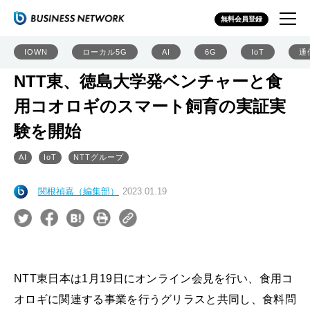
無料会員登録
IOWN
ローカル5G
AI
6G
IoT
通
NTT東、徳島大学発ベンチャーと食
用コオロギのスマート飼育の実証実
験を開始
AI
IoT
NTTグループ
関根禎嘉（編集部）
2023.01.19
NTT東日本は1月19日にオンライン会見を行い、食用コ
オロギに関連する事業を行うグリラスと共同し、食料問