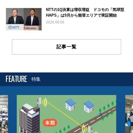
NTTの1Q決算は増収増益 ドコモの「気球型
HAPS」は9月から能登エリアで実証開始
2026.08.06
記事一覧
FEATURE
特集