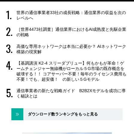
世界の通信事業者33社の成長戦略：通信業界の収益を次の
レベルへ
［世界4473社調査］通信業界におけるAI成熟度と先駆企業
の戦略
高価な専用ネットワークは本当に必要か？ AIネットワーク
構築の現実解
【基調講演 K2-4 スリーダブリュー】何もかもが革命！ゲ
ームチェンジャー無線機がローカル５G市場の既存概念を
破壊する！！ コアサーバー不要！毎年のライセンス費用も
不要！でも、超安価！ の新しい５Gモデル
通信事業者の新たな戦略ガイド B2B2Xモデルを成功に導
く秘訣とは
ダウンロード数ランキングをもっと見る