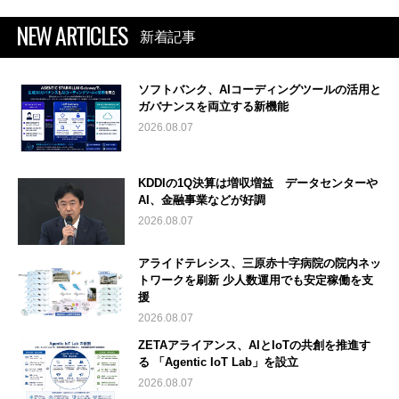
NEW ARTICLES
新着記事
ソフトバンク、AIコーディングツールの活用と
ガバナンスを両立する新機能
2026.08.07
KDDIの1Q決算は増収増益 データセンターや
AI、金融事業などが好調
2026.08.07
アライドテレシス、三原赤十字病院の院内ネッ
トワークを刷新 少人数運用でも安定稼働を支
援
2026.08.07
ZETAアライアンス、AIとIoTの共創を推進す
る 「Agentic IoT Lab」を設立
2026.08.07