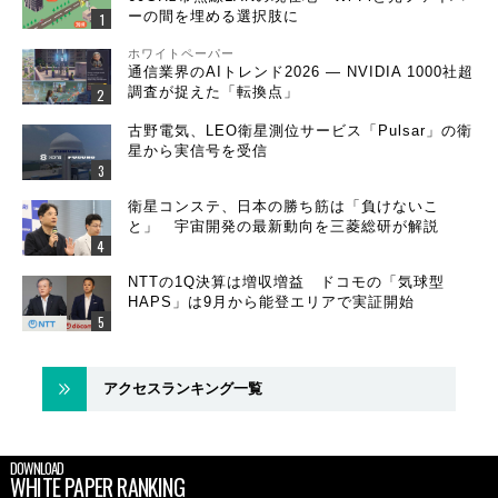
ーの間を埋める選択肢に
ホワイトペーパー
通信業界のAIトレンド2026 ― NVIDIA 1000社超
調査が捉えた「転換点」
古野電気、LEO衛星測位サービス「Pulsar」の衛
星から実信号を受信
衛星コンステ、日本の勝ち筋は「負けないこ
と」 宇宙開発の最新動向を三菱総研が解説
NTTの1Q決算は増収増益 ドコモの「気球型
HAPS」は9月から能登エリアで実証開始
アクセスランキング一覧
DOWNLOAD
WHITE PAPER RANKING