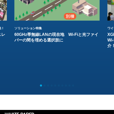
結！
ソリューション特集
ワイ
スレ
60GHz帯無線LANの現在地 Wi-Fiと光ファイ
XG
バーの間を埋める選択肢に
W
介