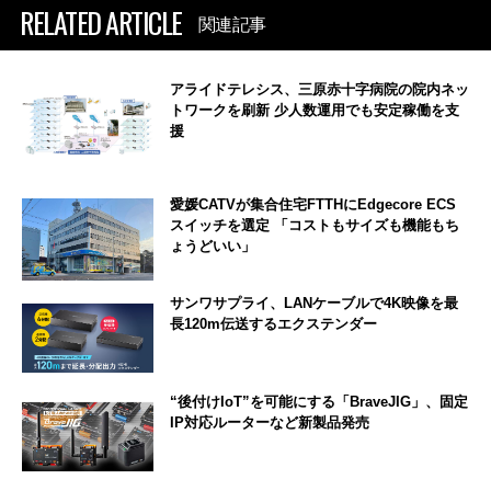
RELATED ARTICLE
関連記事
アライドテレシス、三原赤十字病院の院内ネッ
トワークを刷新 少人数運用でも安定稼働を支
援
愛媛CATVが集合住宅FTTHにEdgecore ECS
スイッチを選定 「コストもサイズも機能もち
ょうどいい」
サンワサプライ、LANケーブルで4K映像を最
長120m伝送するエクステンダー
“後付けIoT”を可能にする「BraveJIG」、固定
IP対応ルーターなど新製品発売