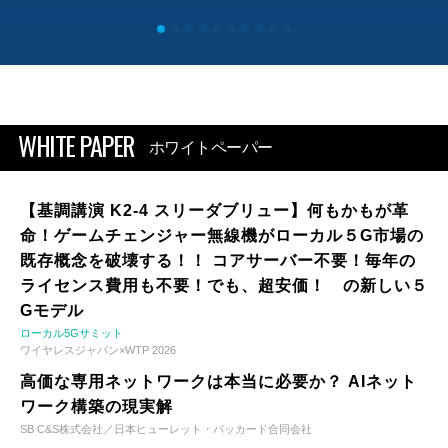
WHITE PAPER
ホワイトペーパー
【基調講演 K2-4 スリーダブリュー】何もかもが革
命！ゲームチェンジャー無線機がローカル５G市場の
既存概念を破壊する！！ コアサーバー不要！毎年の
ライセンス費用も不要！でも、超安価！ の新しい５
Gモデル
ローカル5Gサミット
ワイヤレスジャパン×WTP 2026
高価な専用ネットワークは本当に必要か？ AIネット
ワーク構築の現実解
SB C&S株式会社／日本ヒューレット・パッカード合同会社