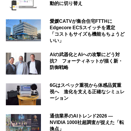
動的に切り替え
愛媛CATVが集合住宅FTTHに
Edgecore ECSスイッチを選定
「コストもサイズも機能もちょうど
いい」
AIの武器化とAIへの攻撃にどう対
抗? フォーティネットが描く新・
防御戦略
6Gはスペック重視から体感品質重
視へ 進化を支える正確なシミュレ
ーション
通信業界のAIトレンド2026 ―
NVIDIA 1000社超調査が捉えた「転
換点」