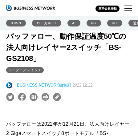
無料会員登録
IOWN
ローカル5G
AI
6G
IoT
通
バッファロー、動作保証温度50℃の
法人向けレイヤー2スイッチ「BS-
GS2108」
ルーター／スイッチ
BUSINESS NETWORK編集部
2022.12.22
バッファローは2022年が12月21日、法人向けレイヤー
2 Gigaスマートスイッチ8ポートモデル「BS-