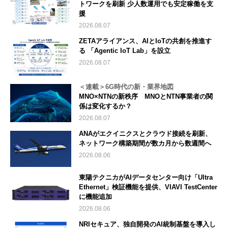
トワークを刷新 少人数運用でも安定稼働を支
援
2026.08.07
ZETAアライアンス、AIとIoTの共創を推進す
る 「Agentic IoT Lab」を設立
2026.08.07
＜連載＞6G時代の新・業界地図
MNO×NTNの新秩序 MNOとNTN事業者の関
係は変化するか？
2026.08.07
ANAがエクイニクスとクラウド接続を刷新、
ネットワーク構築期間が数カ月から数週間へ
2026.08.06
東陽テクニカがAIデータセンター向け「Ultra
Ethernet」検証機能を提供、VIAVI TestCenter
に機能追加
2026.08.06
NRIセキュア、独自開発のAI統制基盤を導入し