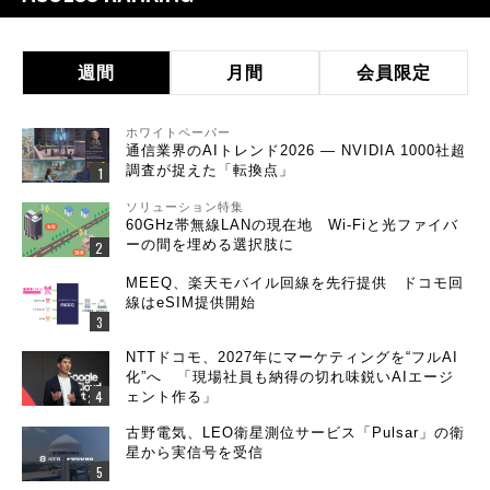
週間
月間
会員限定
ホワイトペーパー
通信業界のAIトレンド2026 ― NVIDIA 1000社超
調査が捉えた「転換点」
ソリューション特集
60GHz帯無線LANの現在地 Wi-Fiと光ファイバ
ーの間を埋める選択肢に
MEEQ、楽天モバイル回線を先行提供 ドコモ回
線はeSIM提供開始
NTTドコモ、2027年にマーケティングを“フルAI
化”へ 「現場社員も納得の切れ味鋭いAIエージ
ェント作る」
古野電気、LEO衛星測位サービス「Pulsar」の衛
星から実信号を受信