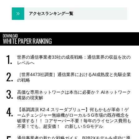
アクセスランキング一覧
DOWNLOAD
WHITE PAPER RANKING
世界の通信事業者33社の成長戦略：通信業界の収益を次の
レベルへ
［世界4473社調査］通信業界におけるAI成熟度と先駆企業
の戦略
高価な専用ネットワークは本当に必要か？ AIネットワーク
構築の現実解
【基調講演 K2-4 スリーダブリュー】何もかもが革命！ゲ
ームチェンジャー無線機がローカル５G市場の既存概念を
破壊する！！ コアサーバー不要！毎年のライセンス費用も
不要！でも、超安価！ の新しい５Gモデル
通信事業者の新たな戦略ガイド B2B2Xモデルを成功に導