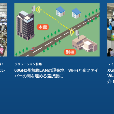
結！
ソリューション特集
ワイ
スレ
60GHz帯無線LANの現在地 Wi-Fiと光ファイ
XG
バーの間を埋める選択肢に
W
介