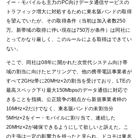
イー・モバイルも主力のPC向けデータ通信サービスの
トラフィック増大に対処するために東名阪バンドの取得
を望んでいたが、その取得条件（当初は加入者数250
万。新帯域の取得に伴い現在は750万が条件）は同社に
とってかなり厳しく、このルールによる取得はできてい
ない。
そこで、同社は08年に開かれた次世代システム向け帯
域の割当に向けたヒアリングで、他の携帯電話事業者が
すべて2GHz帯に20MHz×2の割当を受けており、LTEの
最高スペック下り最大150Mbpsのデータ通信に対応で
きることを指摘。公正競争の観点から新規事業者枠の
10MHz×2だけでなく、東名阪バンドの未割当分
5MHz×2をイー・モバイルに割り当て、連続した
20MHz×2が確保できるようにして欲しいと訴えた。こ
の主張は一定の影響力を持ったと見られ、ドコモは東名