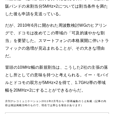
阪バンドの未割当分5MHz×2については割当条件を満た
した後も申請を見送っている。
だが、2010年6月に開かれた周波数検討WGのヒアリン
グで、ドコモは改めてこの帯域の「可及的速やかな割
当」を要望した。スマートフォンの本格展開に伴いトラ
フィックの急増が見込まれることが、その大きな理由
だ。
冒頭の10MHz幅の新規割当は、こうした2社の主張の落
とし所としての意味を持つと考えられる。イー・モバイ
ルとドコモの双方が5MHz×2を得て、1.7GHz帯の帯域
幅を20MHz×2にすることができるからだ。
月刊テレコミュニケーション2011年2月号から一部再編集のうえ転載（記事の内
容は雑誌掲載当時のもので、現在では異なる場合があります）