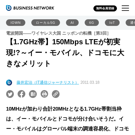
無料会員登録
IOWN
ローカル5G
AI
6G
IoT
通
電波開国――ワイヤレス大国 ニッポンの転機［第3回］
【1.7GHz帯】150Mbps LTEが初実
現!?～イー・モバイル、ドコモに大
きなメリット
藤井宏治（IT通信ジャーナリスト）
2011.03.18
10MHzが加わり合計20MHzとなる1.7GHz帯割当枠
は、イー・モバイルとドコモが分け合いそうだ。イ
ー・モバイルはグローバル端末の調達容易化、ドコモ