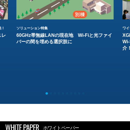
結！
ソリューション特集
ワイ
スレ
60GHz帯無線LANの現在地 Wi-Fiと光ファイ
XG
バーの間を埋める選択肢に
W
介
WHITE PAPER
ホワイトペーパー