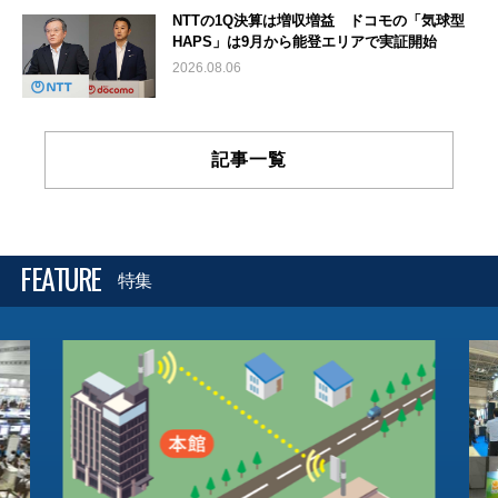
NTTの1Q決算は増収増益 ドコモの「気球型
HAPS」は9月から能登エリアで実証開始
2026.08.06
記事一覧
FEATURE
特集