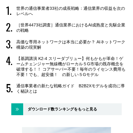
世界の通信事業者33社の成長戦略：通信業界の収益を次の
レベルへ
［世界4473社調査］通信業界におけるAI成熟度と先駆企業
の戦略
高価な専用ネットワークは本当に必要か？ AIネットワーク
構築の現実解
【基調講演 K2-4 スリーダブリュー】何もかもが革命！ゲ
ームチェンジャー無線機がローカル５G市場の既存概念を
破壊する！！ コアサーバー不要！毎年のライセンス費用も
不要！でも、超安価！ の新しい５Gモデル
通信事業者の新たな戦略ガイド B2B2Xモデルを成功に導
く秘訣とは
ダウンロード数ランキングをもっと見る