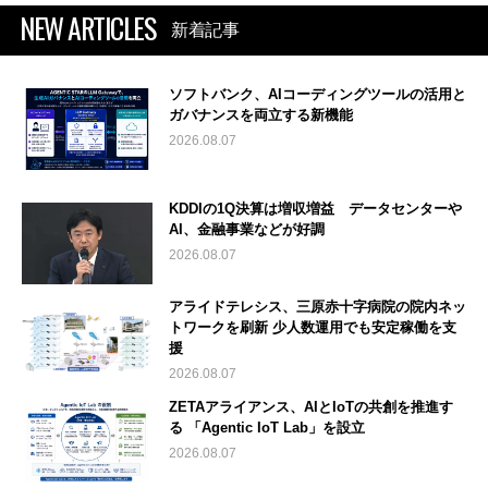
NEW ARTICLES
新着記事
ソフトバンク、AIコーディングツールの活用と
ガバナンスを両立する新機能
2026.08.07
KDDIの1Q決算は増収増益 データセンターや
AI、金融事業などが好調
2026.08.07
アライドテレシス、三原赤十字病院の院内ネッ
トワークを刷新 少人数運用でも安定稼働を支
援
2026.08.07
ZETAアライアンス、AIとIoTの共創を推進す
る 「Agentic IoT Lab」を設立
2026.08.07