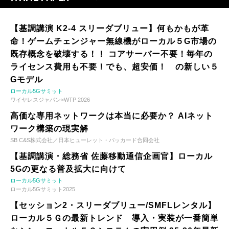
【基調講演 K2-4 スリーダブリュー】何もかもが革
命！ゲームチェンジャー無線機がローカル５G市場の
既存概念を破壊する！！ コアサーバー不要！毎年の
ライセンス費用も不要！でも、超安価！ の新しい５
Gモデル
ローカル5Gサミット
ワイヤレスジャパン×WTP 2026
高価な専用ネットワークは本当に必要か？ AIネット
ワーク構築の現実解
SB C&S株式会社／日本ヒューレット・パッカード合同会社
【基調講演・総務省 佐藤移動通信企画官】ローカル
5Gの更なる普及拡大に向けて
ローカル5Gサミット
ローカル5Gサミット2025
【セッション2・スリーダブリュー/SMFLレンタル】
ローカル５Ｇの最新トレンド 導入・実装が一番簡単