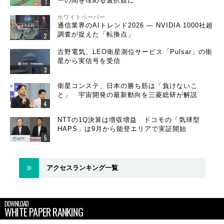
ーの間を埋める選択肢に
ホワイトペーパー
通信業界のAIトレンド2026 ― NVIDIA 1000社超
調査が捉えた「転換点」
古野電気、LEO衛星測位サービス「Pulsar」の衛
星から実信号を受信
衛星コンステ、日本の勝ち筋は「負けないこ
と」 宇宙開発の最新動向を三菱総研が解説
NTTの1Q決算は増収増益 ドコモの「気球型
HAPS」は9月から能登エリアで実証開始
アクセスランキング一覧
DOWNLOAD
WHITE PAPER RANKING