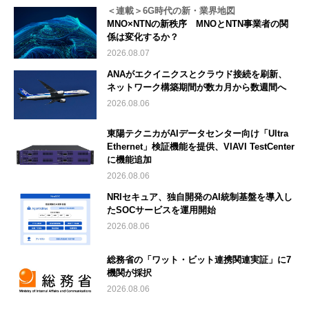
＜連載＞6G時代の新・業界地図
MNO×NTNの新秩序 MNOとNTN事業者の関
係は変化するか？
2026.08.07
ANAがエクイニクスとクラウド接続を刷新、
ネットワーク構築期間が数カ月から数週間へ
2026.08.06
東陽テクニカがAIデータセンター向け「Ultra
Ethernet」検証機能を提供、VIAVI TestCenter
に機能追加
2026.08.06
NRIセキュア、独自開発のAI統制基盤を導入し
たSOCサービスを運用開始
2026.08.06
総務省の「ワット・ビット連携関連実証」に7
機関が採択
2026.08.06