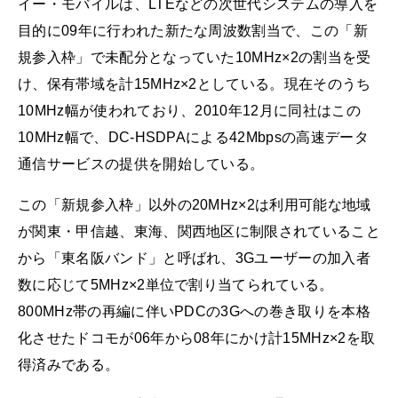
イー・モバイルは、LTEなどの次世代システムの導入を
目的に09年に行われた新たな周波数割当で、この「新
規参入枠」で未配分となっていた10MHz×2の割当を受
け、保有帯域を計15MHz×2としている。現在そのうち
10MHz幅が使われており、2010年12月に同社はこの
10MHz幅で、DC-HSDPAによる42Mbpsの高速データ
通信サービスの提供を開始している。
この「新規参入枠」以外の20MHz×2は利用可能な地域
が関東・甲信越、東海、関西地区に制限されていること
から「東名阪バンド」と呼ばれ、3Gユーザーの加入者
数に応じて5MHz×2単位で割り当てられている。
800MHz帯の再編に伴いPDCの3Gへの巻き取りを本格
化させたドコモが06年から08年にかけ計15MHz×2を取
得済みである。