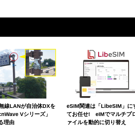
帯無線LANが自治体DXを
eSIM関連は「LibeSIM」
nWave Vシリーズ」
てお任せ! eIMでマルチプ
る理由
ァイルを動的に切り替え