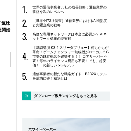
世界の通信事業者33社の成長戦略：通信業界の
収益を次のレベルへ
［世界4473社調査］通信業界におけるAI成熟度
「気球
と先駆企業の戦略
証開始
高価な専用ネットワークは本当に必要か？ AIネ
ットワーク構築の現実解
【基調講演 K2-4 スリーダブリュー】何もかもが
革命！ゲームチェンジャー無線機がローカル５G
市場の既存概念を破壊する！！ コアサーバー不
要！毎年のライセンス費用も不要！でも、超安
価！ の新しい５Gモデル
通信事業者の新たな戦略ガイド B2B2Xモデル
を成功に導く秘訣とは
ダウンロード数ランキングをもっと見る