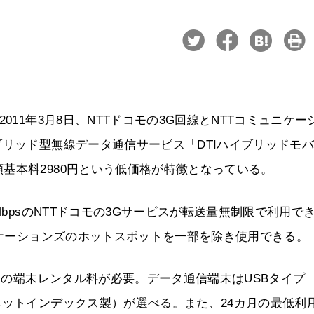
011年3月8日、NTTドコモの3G回線とNTTコミュニケー
ブリッド型無線データ通信サービス「DTIハイブリッドモ
基本料2980円という低価格が特徴となっている。
MbpsのNTTドコモの3Gサービスが転送量無制限で利用で
ニケーションズのホットスポットを一部を除き使用できる。
0円の端末レンタル料が必要。データ通信端末はUSBタイプ
ネットインデックス製）が選べる。また、24カ月の最低利