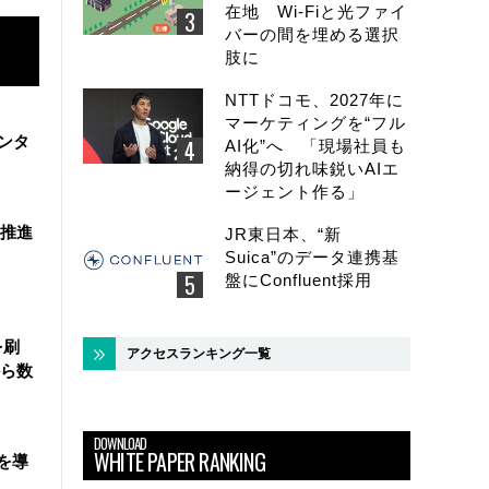
在地 Wi-Fiと光ファイ
バーの間を埋める選択
肢に
NTTドコモ、2027年に
マーケティングを“フル
ンタ
AI化”へ 「現場社員も
納得の切れ味鋭いAIエ
ージェント作る」
を推進
JR東日本、“新
Suica”のデータ連携基
盤にConfluent採用
を刷
アクセスランキング一覧
ら数
DOWNLOAD
WHITE PAPER RANKING
を導