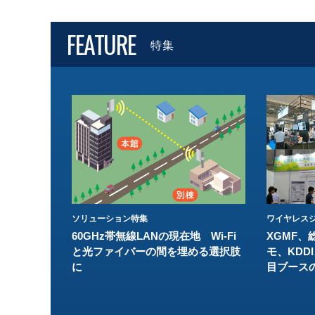
FEATURE
特集
ソリューション特集
ワイヤレスジ
60GHz帯無線LANの現在地 Wi-Fi
XGMF、
と光ファイバーの間を埋める選択肢
モ、KDDI
に
目ブース