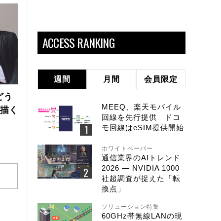
ACCESS RANKING
週間
月間
会員限定
どう
MEEQ、楽天モバイル
が描く
回線を先行提供 ドコ
モ回線はeSIM提供開始
ホワイトペーパー
通信業界のAIトレンド
2026 ― NVIDIA 1000
社超調査が捉えた「転
換点」
ソリューション特集
60GHz帯無線LANの現