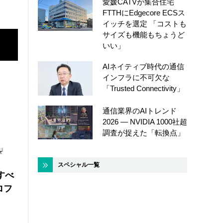
愛媛CATVが集合住宅
FTTHにEdgecore ECSス
イッチを選定 「コストも
サイズも機能もちょうど
いい」
AIネイティブ時代の通信
インフラに不可欠な
「Trusted Connectivity」
通信業界のAIトレンド
2026 ― NVIDIA 1000社超
調査が捉えた「転換点」
スペシャル一覧
にすべ
ロフ