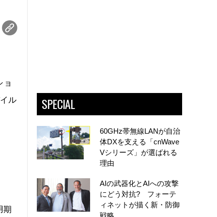
ショ
SPECIAL
バイル
60GHz帯無線LANが自治
体DXを支える「cnWave
き
Vシリーズ」が選ばれる
理由
AIの武器化とAIへの攻撃
にどう対抗? フォーテ
ィネットが描く新・防御
用期
戦略