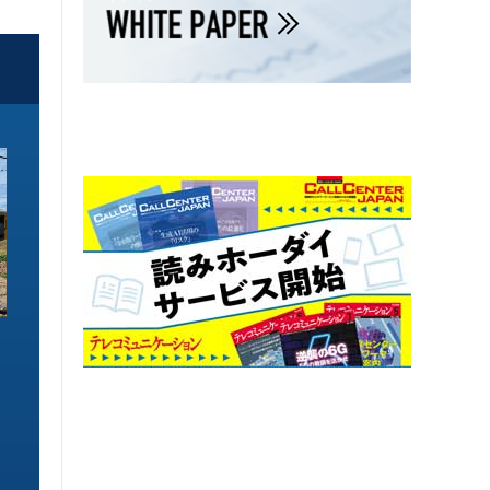
ソリューション特集
ソリューション特集
イーサネットで作るGPUネットワー
6GHz帯Wi-Fiは
ク 間近に迫る1.6TbE時代とローカ
末」で Wi-Fi 7
ルLLMに備えを
こう