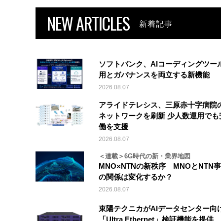
NEW ARTICLES
新着記事
ソフトバンク、AIコーディングツー
用とガバナンスを両立する新機能
2026.08.07
アライドテレシス、三原赤十字病院
ネットワークを刷新 少人数運用でも
働を支援
2026.08.07
＜連載＞6G時代の新・業界地図
MNO×NTNの新秩序 MNOとNTN
の関係は変化するか？
2026.08.07
東陽テクニカがAIデータセンター向
「Ultra Ethernet」検証機能を提供、V