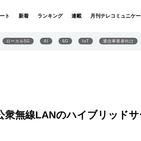
ート
新着
ランキング
連載
月刊テレコミュニケー
ローカル5G
AI
6G
IoT
通信事業者向け
G＋公衆無線LANのハイブリッドサ