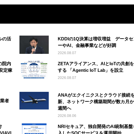
ルの活
KDDIの1Q決算は増収増益 データセ
ーやAI、金融事業などが好調
2026.08.07
の院内
ZETAアライアンス、AIとIoTの共創
安定稼
する 「Agentic IoT Lab」を設立
2026.08.07
ANAがエクイニクスとクラウド接続
事業者
新、ネットワーク構築期間が数カ月か
週間へ
2026.08.06
け
NRIセキュア、独自開発のAI統制基盤
IAVI
入したSOCサービスを運用開始