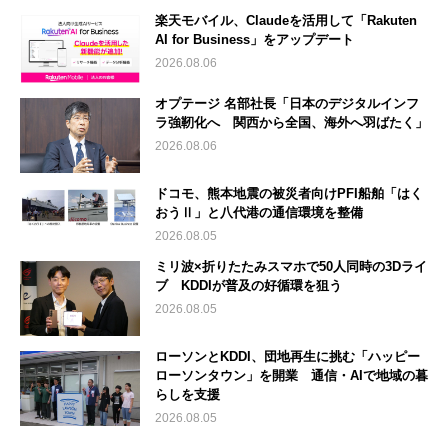
楽天モバイル、Claudeを活用して「Rakuten
AI for Business」をアップデート
2026.08.06
オプテージ 名部社長「日本のデジタルインフ
ラ強靭化へ 関西から全国、海外へ羽ばたく」
2026.08.06
ドコモ、熊本地震の被災者向けPFI船舶「はく
おうⅡ」と八代港の通信環境を整備
2026.08.05
ミリ波×折りたたみスマホで50人同時の3Dライ
ブ KDDIが普及の好循環を狙う
2026.08.05
ローソンとKDDI、団地再生に挑む「ハッピー
ローソンタウン」を開業 通信・AIで地域の暮
らしを支援
2026.08.05