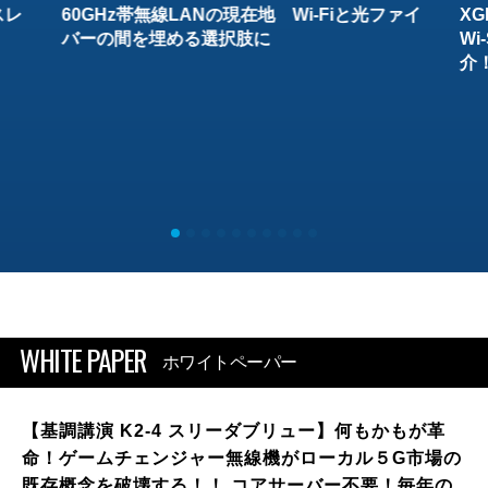
スレ
60GHz帯無線LANの現在地 Wi-Fiと光ファイ
XG
バーの間を埋める選択肢に
W
介
WHITE PAPER
ホワイトペーパー
【基調講演 K2-4 スリーダブリュー】何もかもが革
命！ゲームチェンジャー無線機がローカル５G市場の
既存概念を破壊する！！ コアサーバー不要！毎年の