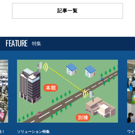
記事一覧
FEATURE
特集
結！
ソリューション特集
ワイ