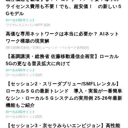
ライセンス費用も不要！でも、超安価！ の新しい５
Gモデル
ローカル5Gサミット
ワイヤレスジャパン×WTP 2026
高価な専用ネットワークは本当に必要か？ AIネット
ワーク構築の現実解
SB C&S株式会社／日本ヒューレット・パッカード合同会社
【基調講演・総務省 佐藤移動通信企画官】ローカル
5Gの更なる普及拡大に向けて
ローカル5Gサミット
ローカル5Gサミット2025
【セッション2・スリーダブリュー/SMFLレンタル】
ローカル５Ｇの最新トレンド 導入・実装が一番簡単
なシン・ローカル５Ｇシステムの実用例 25-26年最新
機能もご紹介
ローカル5Gサミット
ローカル5Gサミット2025
【セッション3・京セラみらいエンビジョン】高性能