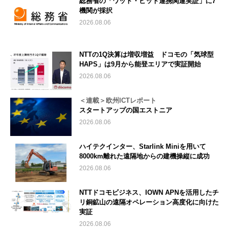
総務省の「ワット・ビット連携関連実証」に7
機関が採択
2026.08.06
NTTの1Q決算は増収増益 ドコモの「気球型
HAPS」は9月から能登エリアで実証開始
2026.08.06
＜連載＞欧州ICTレポート
スタートアップの国エストニア
2026.08.06
ハイテクインター、Starlink Miniを用いて
8000km離れた遠隔地からの建機操縦に成功
2026.08.06
NTTドコモビジネス、IOWN APNを活用したチ
リ銅鉱山の遠隔オペレーション高度化に向けた
実証
2026.08.06