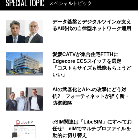
SPECIAL TOPIC
スペシャルトピック
データ基盤とデジタルツインが支え
るAI時代の自律型ネットワーク運用
愛媛CATVが集合住宅FTTHに
Edgecore ECSスイッチを選定
「コストもサイズも機能もちょうど
いい」
AIの武器化とAIへの攻撃にどう対
抗? フォーティネットが描く新・
防御戦略
eSIM関連は「LibeSIM」にすべてお
任せ! eIMでマルチプロファイルを
動的に切り替え