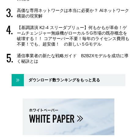
高価な専用ネットワークは本当に必要か？ AIネットワーク
構築の現実解
【基調講演 K2-4 スリーダブリュー】何もかもが革命！ゲ
ームチェンジャー無線機がローカル５G市場の既存概念を
破壊する！！ コアサーバー不要！毎年のライセンス費用も
不要！でも、超安価！ の新しい５Gモデル
通信事業者の新たな戦略ガイド B2B2Xモデルを成功に導
く秘訣とは
ダウンロード数ランキングをもっと見る