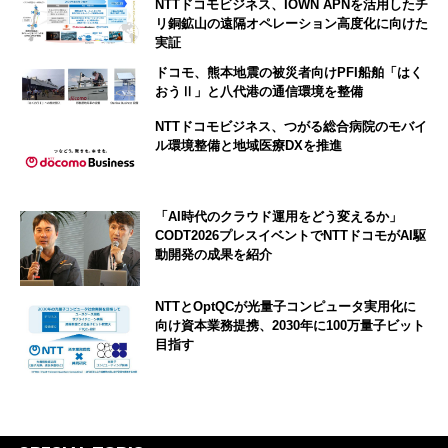
NTTドコモビジネス、IOWN APNを活用したチ
リ銅鉱山の遠隔オペレーション高度化に向けた
実証
ドコモ、熊本地震の被災者向けPFI船舶「はく
おうⅡ」と八代港の通信環境を整備
NTTドコモビジネス、つがる総合病院のモバイ
ル環境整備と地域医療DXを推進
「AI時代のクラウド運用をどう変えるか」
CODT2026プレスイベントでNTTドコモがAI駆
動開発の成果を紹介
NTTとOptQCが光量子コンピュータ実用化に
向け資本業務提携、2030年に100万量子ビット
目指す