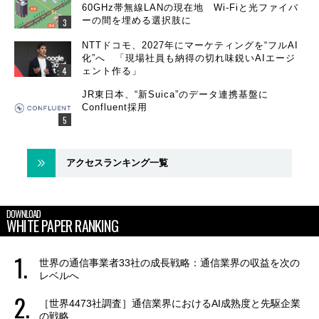
60GHz帯無線LANの現在地 Wi-Fiと光ファイバ
ーの間を埋める選択肢に
NTTドコモ、2027年にマーケティングを“フルAI
化”へ 「現場社員も納得の切れ味鋭いAIエージ
ェント作る」
JR東日本、“新Suica”のデータ連携基盤に
Confluent採用
アクセスランキング一覧
DOWNLOAD
WHITE PAPER RANKING
世界の通信事業者33社の成長戦略：通信業界の収益を次の
レベルへ
［世界4473社調査］通信業界におけるAI成熟度と先駆企業
の戦略