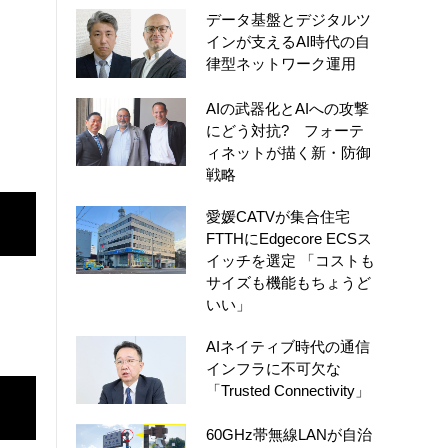
データ基盤とデジタルツ
インが支えるAI時代の自
律型ネットワーク運用
AIの武器化とAIへの攻撃
にどう対抗? フォーテ
ィネットが描く新・防御
戦略
愛媛CATVが集合住宅
FTTHにEdgecore ECSス
イッチを選定 「コストも
サイズも機能もちょうど
いい」
AIネイティブ時代の通信
インフラに不可欠な
「Trusted Connectivity」
60GHz帯無線LANが自治