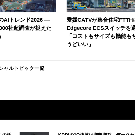
AIトレンド2026 ―
愛媛CATVが集合住宅FTTH
A 1000社超調査が捉えた
Edgecore ECSスイッチを
」
「コストもサイズも機能も
うどいい」
シャルトピック一覧
ルの活
KDDIの1Q決算は増収増益 データセ