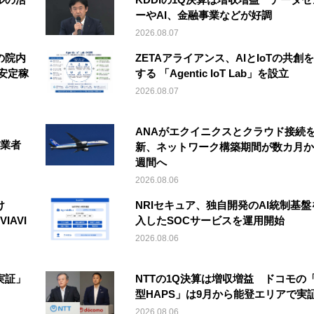
ーやAI、金融事業などが好調
2026.08.07
の院内
ZETAアライアンス、AIとIoTの共創
安定稼
する 「Agentic IoT Lab」を設立
2026.08.07
ANAがエクイニクスとクラウド接続
事業者
新、ネットワーク構築期間が数カ月か
週間へ
2026.08.06
け
NRIセキュア、独自開発のAI統制基盤
IAVI
入したSOCサービスを運用開始
2026.08.06
実証」
NTTの1Q決算は増収増益 ドコモの
型HAPS」は9月から能登エリアで実
2026.08.06