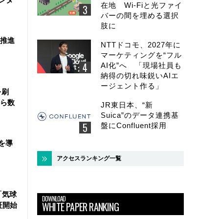
在地 Wi-Fiと光ファイ
バーの間を埋める選択
肢に
を推進
NTTドコモ、2027年に
マーケティングを“フル
AI化”へ 「現場社員も
納得の切れ味鋭いAIエ
ージェント作る」
を刷
ら数
JR東日本、“新
Suica”のデータ連携基
盤にConfluent採用
を導
アクセスランキング一覧
「気球
DOWNLOAD
WHITE PAPER RANKING
証開始