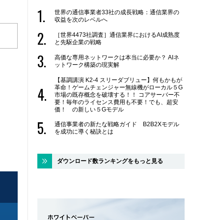
世界の通信事業者33社の成長戦略：通信業界の
収益を次のレベルへ
［世界4473社調査］通信業界におけるAI成熟度
と先駆企業の戦略
高価な専用ネットワークは本当に必要か？ AIネ
ットワーク構築の現実解
【基調講演 K2-4 スリーダブリュー】何もかもが
革命！ゲームチェンジャー無線機がローカル５G
市場の既存概念を破壊する！！ コアサーバー不
要！毎年のライセンス費用も不要！でも、超安
価！ の新しい５Gモデル
通信事業者の新たな戦略ガイド B2B2Xモデル
を成功に導く秘訣とは
ダウンロード数ランキングをもっと見る