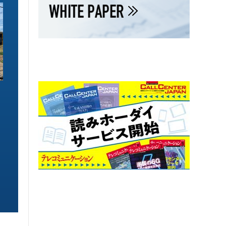
ソリューション特集
ソリューション特集
イーサネットで作るGPUネットワー
6GHz帯Wi-Fiは
ク 間近に迫る1.6TbE時代とローカ
末」で Wi-Fi 7
ルLLMに備えを
こう