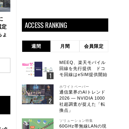
に
ACCESS RANKING
選定
ちょ
週間
月間
会員限定
MEEQ、楽天モバイル
回線を先行提供 ドコ
モ回線はeSIM提供開始
ホワイトペーパー
通信業界のAIトレンド
2026 ― NVIDIA 1000
社超調査が捉えた「転
換点」
ソリューション特集
60GHz帯無線LANの現
ンタ