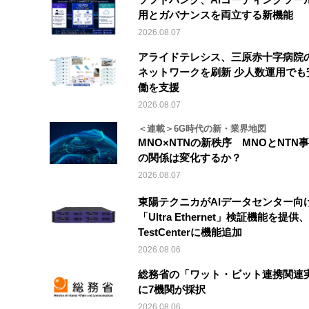
用とガバナンスを両立する新機能
2026.08.07
アライドテレシス、三原赤十字病院
ネットワークを刷新 少人数運用でも
働を支援
2026.08.07
＜連載＞6G時代の新・業界地図
MNO×NTNの新秩序 MNOとNTN
の関係は変化するか？
2026.08.07
東陽テクニカがAIデータセンター向
「Ultra Ethernet」検証機能を提供、V
TestCenterに機能追加
2026.08.06
総務省の「ワット・ビット連携関連
に7機関が採択
2026.08.06