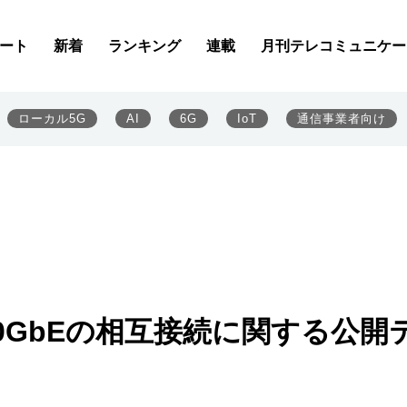
ート
新着
ランキング
連載
月刊テレコミュニケー
ローカル5G
AI
6G
IoT
通信事業者向け
0GbEの相互接続に関する公開