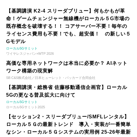
【基調講演 K2-4 スリーダブリュー】何もかもが革
命！ゲームチェンジャー無線機がローカル５G市場の
既存概念を破壊する！！ コアサーバー不要！毎年の
ライセンス費用も不要！でも、超安価！ の新しい５
Gモデル
ローカル5Gサミット
ワイヤレスジャパン×WTP 2026
高価な専用ネットワークは本当に必要か？ AIネット
ワーク構築の現実解
SB C&S株式会社／日本ヒューレット・パッカード合同会社
【基調講演・総務省 佐藤移動通信企画官】ローカル
5Gの更なる普及拡大に向けて
ローカル5Gサミット
ローカル5Gサミット2025
【セッション2・スリーダブリュー/SMFLレンタル】
ローカル５Ｇの最新トレンド 導入・実装が一番簡単
なシン・ローカル５Ｇシステムの実用例 25-26年最新