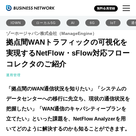
無料会員登録
IOWN
ローカル5G
AI
6G
IoT
通
ゾーホージャパン株式会社（ManageEngine）
拠点間WANトラフィックの可視化を
実現するNetFlow・sFlow対応フロー
コレクタのご紹介
運用管理
「拠点間のWAN通信状況を知りたい」「システムの
データセンターへの移行に先立ち、現状の通信状況を
把握したい」「WAN通信のキャパシティープランを
立てたい」といった課題を、NetFlow Analyzerを用
いてどのように解決するのかも知ることができます。