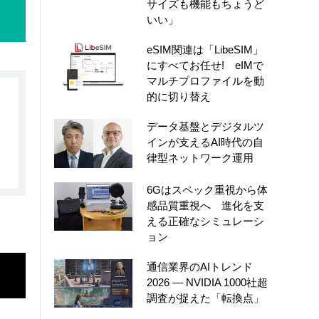
サイズも機能もちょうど
いい」
eSIM関連は「LibeSIM」
にすべてお任せ! eIMで
マルチプロファイルを動
的に切り替え
データ基盤とデジタルツ
インが支えるAI時代の自
律型ネットワーク運用
6Gはスペック重視から体
感品質重視へ 進化を支
える正確なシミュレーシ
ョン
通信業界のAIトレンド
2026 ― NVIDIA 1000社超
調査が捉えた「転換点」