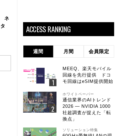
製 ネ
スタ
ACCESS RANKING
週間
月間
会員限定
MEEQ、楽天モバイル
回線を先行提供 ドコ
モ回線はeSIM提供開始
ホワイトペーパー
通信業界のAIトレンド
2026 ― NVIDIA 1000
社超調査が捉えた「転
換点」
ソリューション特集
60GHz帯無線LANの現