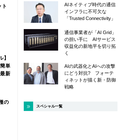
AIネイティブ時代の通信
ット
インフラに不可欠な
「Trusted Connectivity」
通信事業者が「AI Grid」
の担い手に AIサービス
収益化の新地平を切り拓
く
ル】
簡単
AIの武器化とAIへの攻撃
にどう対抗? フォーテ
年最新
ィネットが描く新・防御
戦略
機種の
スペシャル一覧