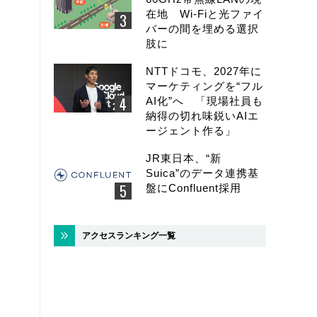
在地 Wi-Fiと光ファイ
バーの間を埋める選択
肢に
NTTドコモ、2027年に
マーケティングを“フル
AI化”へ 「現場社員も
納得の切れ味鋭いAIエ
ージェント作る」
JR東日本、“新
Suica”のデータ連携基
盤にConfluent採用
アクセスランキング一覧