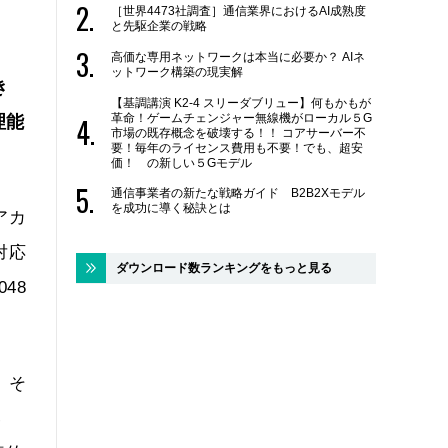
［世界4473社調査］通信業界におけるAI成熟度
と先駆企業の戦略
高価な専用ネットワークは本当に必要か？ AIネ
ットワーク構築の現実解
き
【基調講演 K2-4 スリーダブリュー】何もかもが
革命！ゲームチェンジャー無線機がローカル５G
理能
市場の既存概念を破壊する！！ コアサーバー不
要！毎年のライセンス費用も不要！でも、超安
価！ の新しい５Gモデル
通信事業者の新たな戦略ガイド B2B2Xモデル
を成功に導く秘訣とは
アカ
対応
ダウンロード数ランキングをもっと見る
48
。そ
い