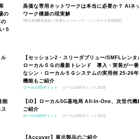
革
高価な専用ネットワークは本当に必要か？ AIネ
場の
ワーク構築の現実解
SB C&S株式会社／日本ヒューレット・パッカード合同会社
年の
い５
カル
【セッション2・スリーダブリュー/SMFLレンタ
ローカル５Ｇの最新トレンド 導入・実装が一番
なシン・ローカル５Ｇシステムの実用例 25-26
機能もご紹介
ローカル5Gサミット
ローカル5Gサミット2025
性能
【iD】ローカル5G基地局 All-In-One、次世代
ネス
ご紹介
ローカル5Gサミット
ローカル5Gサミット2025
【Accuver】展示製品のご紹介