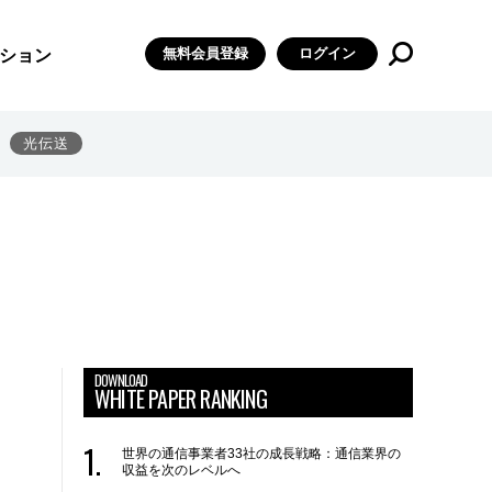
無料会員登録
ログイン
ション
光伝送
DOWNLOAD
WHITE PAPER RANKING
世界の通信事業者33社の成長戦略：通信業界の
収益を次のレベルへ