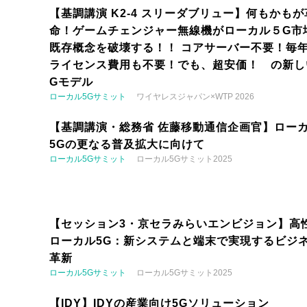
【基調講演 K2-4 スリーダブリュー】何もかもが
命！ゲームチェンジャー無線機がローカル５G市
既存概念を破壊する！！ コアサーバー不要！毎
ライセンス費用も不要！でも、超安価！ の新し
Gモデル
ローカル5Gサミット
ワイヤレスジャパン×WTP 2026
【基調講演・総務省 佐藤移動通信企画官】ロー
5Gの更なる普及拡大に向けて
ローカル5Gサミット
ローカル5Gサミット2025
【セッション3・京セラみらいエンビジョン】高
ローカル5G：新システムと端末で実現するビジ
革新
ローカル5Gサミット
ローカル5Gサミット2025
【IDY】IDYの産業向け5Gソリューション