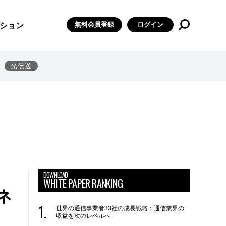
無料会員登録
ログイン
ション
光伝送
DOWNLOAD
WHITE PAPER RANKING
ネ
世界の通信事業者33社の成長戦略：通信業界の
収益を次のレベルへ