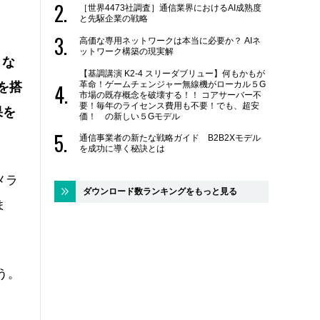
［世界4473社調査］通信業界におけるAI成熟度
と先駆企業の戦略
高価な専用ネットワークは本当に必要か？ AIネ
ットワーク構築の現実解
とな
【基調講演 K2-4 スリーダブリュー】何もかもが
革命！ゲームチェンジャー無線機がローカル５G
を搭
市場の既存概念を破壊する！！ コアサーバー不
要！毎年のライセンス費用も不要！でも、超安
果を
価！ の新しい５Gモデル
通信事業者の新たな戦略ガイド B2B2Xモデル
を成功に導く秘訣とは
メラ
ダウンロード数ランキングをもっと見る
ま
う。