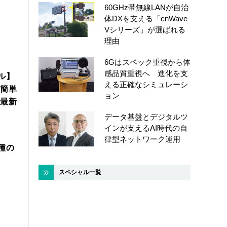
60GHz帯無線LANが自治
体DXを支える「cnWave
Vシリーズ」が選ばれる
理由
6Gはスペック重視から体
感品質重視へ 進化を支
ル】
える正確なシミュレーシ
簡単
ョン
年最新
データ基盤とデジタルツ
インが支えるAI時代の自
律型ネットワーク運用
機種の
スペシャル一覧