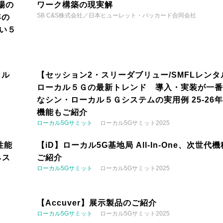
場の
ワーク構築の現実解
SB C&S株式会社／日本ヒューレット・パッカード合同会社
年の
い５
カル
【セッション2・スリーダブリュー/SMFLレンタ
ローカル５Ｇの最新トレンド 導入・実装が一番
なシン・ローカル５Ｇシステムの実用例 25-26
機能もご紹介
ローカル5Gサミット
ローカル5Gサミット2025
性能
【iD】ローカル5G基地局 All-In-One、次世代
ネス
ご紹介
ローカル5Gサミット
ローカル5Gサミット2025
【Accuver】展示製品のご紹介
ローカル5Gサミット
ローカル5Gサミット2025