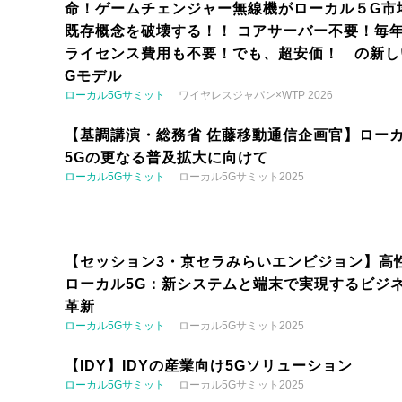
命！ゲームチェンジャー無線機がローカル５G市
既存概念を破壊する！！ コアサーバー不要！毎
ライセンス費用も不要！でも、超安価！ の新し
Gモデル
ローカル5Gサミット
ワイヤレスジャパン×WTP 2026
【基調講演・総務省 佐藤移動通信企画官】ロー
5Gの更なる普及拡大に向けて
ローカル5Gサミット
ローカル5Gサミット2025
【セッション3・京セラみらいエンビジョン】高
ローカル5G：新システムと端末で実現するビジ
革新
ローカル5Gサミット
ローカル5Gサミット2025
【IDY】IDYの産業向け5Gソリューション
ローカル5Gサミット
ローカル5Gサミット2025