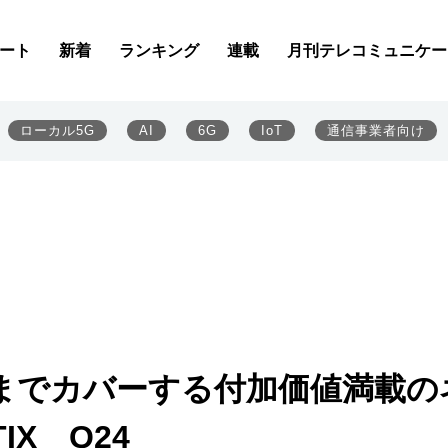
ート
新着
ランキング
連載
月刊テレコミュニケー
ローカル5G
AI
6G
IoT
通信事業者向け
までカバーする付加価値満載の
X Q24