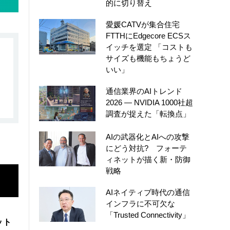
的に切り替え
愛媛CATVが集合住宅
FTTHにEdgecore ECSス
イッチを選定 「コストも
サイズも機能もちょうど
いい」
通信業界のAIトレンド
2026 ― NVIDIA 1000社超
調査が捉えた「転換点」
AIの武器化とAIへの攻撃
にどう対抗? フォーテ
ィネットが描く新・防御
戦略
AIネイティブ時代の通信
インフラに不可欠な
「Trusted Connectivity」
ット