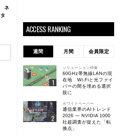
製 ネ
スタ
ACCESS RANKING
週間
月間
会員限定
ソリューション特集
60GHz帯無線LANの現
在地 Wi-Fiと光ファイ
バーの間を埋める選択
肢に
ホワイトペーパー
通信業界のAIトレンド
2026 ― NVIDIA 1000
社超調査が捉えた「転
換点」