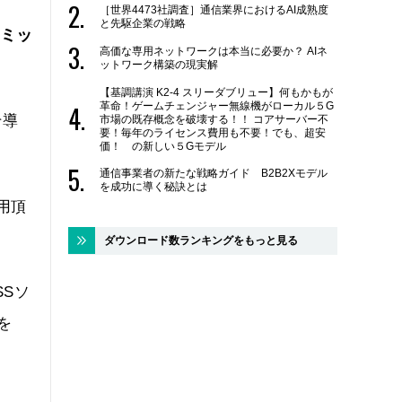
［世界4473社調査］通信業界におけるAI成熟度
と先駆企業の戦略
サミッ
高価な専用ネットワークは本当に必要か？ AIネ
ットワーク構築の現実解
【基調講演 K2-4 スリーダブリュー】何もかもが
革命！ゲームチェンジャー無線機がローカル５G
そ導
市場の既存概念を破壊する！！ コアサーバー不
要！毎年のライセンス費用も不要！でも、超安
価！ の新しい５Gモデル
通信事業者の新たな戦略ガイド B2B2Xモデル
を成功に導く秘訣とは
用頂
ダウンロード数ランキングをもっと見る
SSソ
を