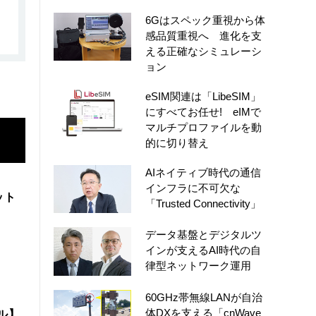
6Gはスペック重視から体
感品質重視へ 進化を支
える正確なシミュレーシ
ョン
eSIM関連は「LibeSIM」
にすべてお任せ! eIMで
マルチプロファイルを動
的に切り替え
AIネイティブ時代の通信
インフラに不可欠な
ット
「Trusted Connectivity」
データ基盤とデジタルツ
インが支えるAI時代の自
律型ネットワーク運用
60GHz帯無線LANが自治
体DXを支える「cnWave
ル】