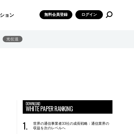
無料会員登録
ログイン
ション
光伝送
DOWNLOAD
WHITE PAPER RANKING
世界の通信事業者33社の成長戦略：通信業界の
収益を次のレベルへ