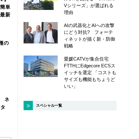
Vシリーズ」が選ばれる
簡単
理由
年最新
AIの武器化とAIへの攻撃
にどう対抗? フォーテ
ィネットが描く新・防御
機種の
戦略
愛媛CATVが集合住宅
FTTHにEdgecore ECSス
イッチを選定 「コストも
サイズも機能もちょうど
いい」
製 ネ
スペシャル一覧
スタ