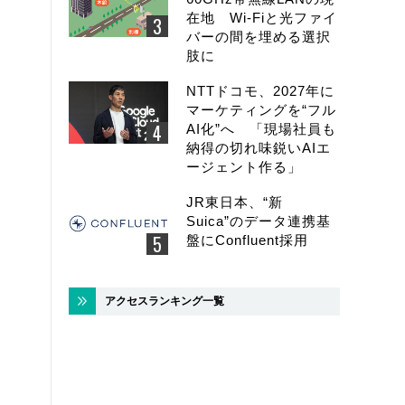
在地 Wi-Fiと光ファイ
バーの間を埋める選択
肢に
NTTドコモ、2027年に
マーケティングを“フル
AI化”へ 「現場社員も
納得の切れ味鋭いAIエ
ージェント作る」
JR東日本、“新
Suica”のデータ連携基
盤にConfluent採用
アクセスランキング一覧