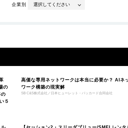
企業別
革
高価な専用ネットワークは本当に必要か？ AIネ
場の
ワーク構築の現実解
SB C&S株式会社／日本ヒューレット・パッカード合同会社
年の
い５
カル
【セッション2・スリーダブリュー/SMFLレンタ