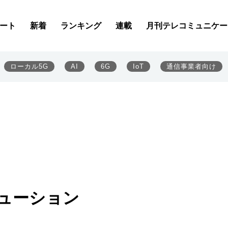
ート
新着
ランキング
連載
月刊テレコミュニケー
ローカル5G
AI
6G
IoT
通信事業者向け
ューション