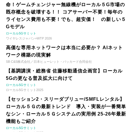
命！ゲームチェンジャー無線機がローカル５G市場の
既存概念を破壊する！！ コアサーバー不要！毎年の
ライセンス費用も不要！でも、超安価！ の新しい５
Gモデル
ローカル5Gサミット
ワイヤレスジャパン×WTP 2026
高価な専用ネットワークは本当に必要か？ AIネット
ワーク構築の現実解
SB C&S株式会社／日本ヒューレット・パッカード合同会社
【基調講演・総務省 佐藤移動通信企画官】ローカル
5Gの更なる普及拡大に向けて
ローカル5Gサミット
ローカル5Gサミット2025
【セッション2・スリーダブリュー/SMFLレンタル】
ローカル５Ｇの最新トレンド 導入・実装が一番簡単
なシン・ローカル５Ｇシステムの実用例 25-26年最新
機能もご紹介
ローカル5Gサミット