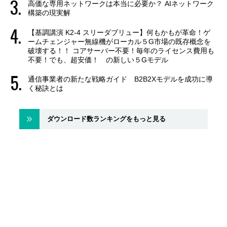
高価な専用ネットワークは本当に必要か？ AIネットワーク
構築の現実解
【基調講演 K2-4 スリーダブリュー】何もかもが革命！ゲ
ームチェンジャー無線機がローカル５G市場の既存概念を
破壊する！！ コアサーバー不要！毎年のライセンス費用も
不要！でも、超安価！ の新しい５Gモデル
通信事業者の新たな戦略ガイド B2B2Xモデルを成功に導
く秘訣とは
ダウンロード数ランキングをもっと見る