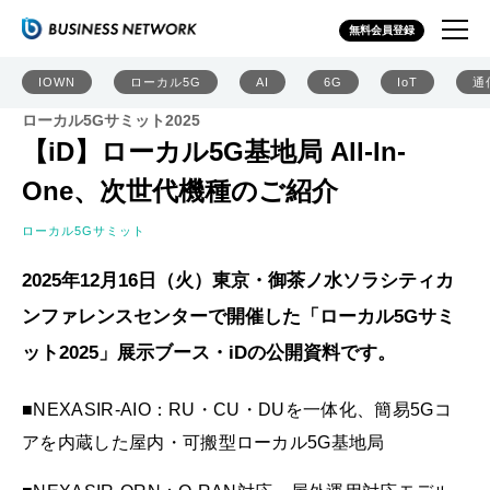
無料会員登録
IOWN
ローカル5G
AI
6G
IoT
通
ローカル5Gサミット2025
【iD】ローカル5G基地局 All-In-
One、次世代機種のご紹介
ローカル5Gサミット
2025年12月16日（火）東京・御茶ノ水ソラシティカ
ンファレンスセンターで開催した「ローカル5Gサミ
ット2025」展示ブース・iDの公開資料です。
■NEXASIR-AIO：RU・CU・DUを一体化、簡易5Gコ
アを内蔵した屋内・可搬型ローカル5G基地局