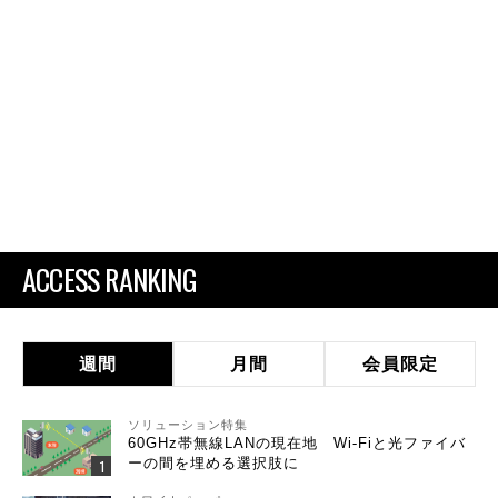
ACCESS RANKING
週間
月間
会員限定
ソリューション特集
60GHz帯無線LANの現在地 Wi-Fiと光ファイバ
ーの間を埋める選択肢に