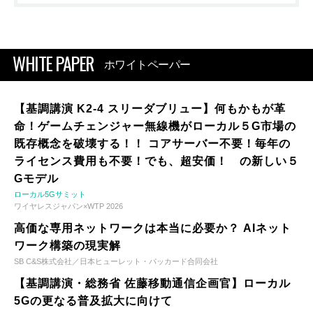
WHITE PAPER
ホワイトペーパー
【基調講演 K2-4 スリーダブリュー】何もかもが革
命！ゲームチェンジャー無線機がローカル５G市場の
既存概念を破壊する！！ コアサーバー不要！毎年の
ライセンス費用も不要！でも、超安価！ の新しい５
Gモデル
ローカル5Gサミット
ワイヤレスジャパン×WTP 2026
高価な専用ネットワークは本当に必要か？ AIネット
ワーク構築の現実解
SB C&S株式会社／日本ヒューレット・パッカード合同会社
【基調講演・総務省 佐藤移動通信企画官】ローカル
5Gの更なる普及拡大に向けて