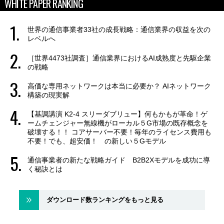
WHITE PAPER RANKING
世界の通信事業者33社の成長戦略：通信業界の収益を次の
レベルへ
［世界4473社調査］通信業界におけるAI成熟度と先駆企業
の戦略
高価な専用ネットワークは本当に必要か？ AIネットワーク
構築の現実解
【基調講演 K2-4 スリーダブリュー】何もかもが革命！ゲ
ームチェンジャー無線機がローカル５G市場の既存概念を
破壊する！！ コアサーバー不要！毎年のライセンス費用も
不要！でも、超安価！ の新しい５Gモデル
通信事業者の新たな戦略ガイド B2B2Xモデルを成功に導
く秘訣とは
ダウンロード数ランキングをもっと見る