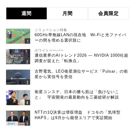
週間
月間
会員限定
ソリューション特集
60GHz帯無線LANの現在地 Wi-Fiと光ファイバ
ーの間を埋める選択肢に
ホワイトペーパー
通信業界のAIトレンド2026 ― NVIDIA 1000社超
調査が捉えた「転換点」
古野電気、LEO衛星測位サービス「Pulsar」の衛
星から実信号を受信
衛星コンステ、日本の勝ち筋は「負けないこ
と」 宇宙開発の最新動向を三菱総研が解説
NTTの1Q決算は増収増益 ドコモの「気球型
HAPS」は9月から能登エリアで実証開始