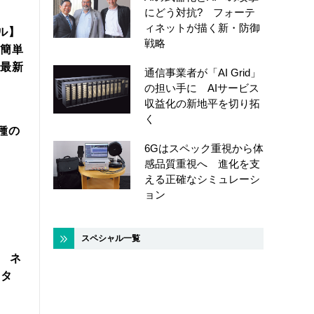
にどう対抗? フォーテ
ィネットが描く新・防御
ル】
戦略
簡単
年最新
通信事業者が「AI Grid」
の担い手に AIサービス
収益化の新地平を切り拓
く
機種の
6Gはスペック重視から体
感品質重視へ 進化を支
える正確なシミュレーシ
ョン
スペシャル一覧
製 ネ
スタ