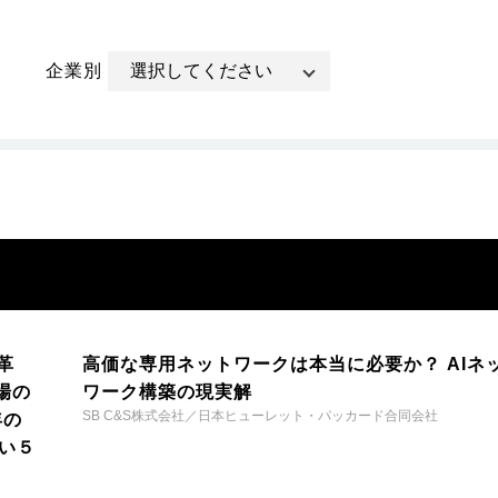
企業別
革
高価な専用ネットワークは本当に必要か？ AIネ
場の
ワーク構築の現実解
SB C&S株式会社／日本ヒューレット・パッカード合同会社
年の
い５