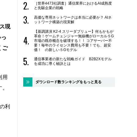
［世界4473社調査］通信業界におけるAI成熟度
と先駆企業の戦略
高価な専用ネットワークは本当に必要か？ AIネ
ットワーク構築の現実解
ネス現
【基調講演 K2-4 スリーダブリュー】何もかもが
革命！ゲームチェンジャー無線機がローカル５G
いっ
市場の既存概念を破壊する！！ コアサーバー不
要！毎年のライセンス費用も不要！でも、超安
くご
価！ の新しい５Gモデル
通信事業者の新たな戦略ガイド B2B2Xモデル
を成功に導く秘訣とは
利用
ダウンロード数ランキングをもっと見る
す。
の利