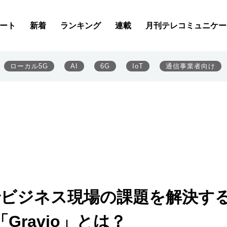
ート
新着
ランキング
連載
月刊テレコミュニケー
ローカル5G
AI
6G
IoT
通信事業者向け
ーでビジネス現場の課題を解決す
ravio」とは？