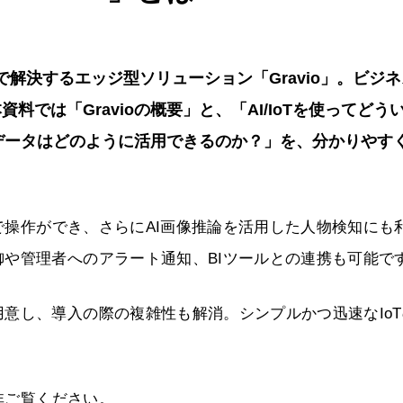
で解決するエッジ型ソリューション「Gravio」。ビジ
では「Gravioの概要」と、「AI/IoTを使ってどう
たデータはどのように活用できるのか？」を、分かりやす
ドで操作ができ、さらにAI画像推論を活用した人物検知にも
や管理者へのアラート通知、BIツールとの連携も可能で
意し、導入の際の複雑性も解消。シンプルかつ迅速なIoT
是非ご覧ください。