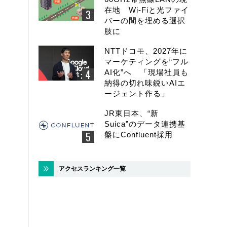
在地 Wi-Fiと光ファイ
バーの間を埋める選択
肢に
NTTドコモ、2027年に
マーケティングを“フル
AI化”へ 「現場社員も
納得の切れ味鋭いAIエ
ージェント作る」
JR東日本、“新
Suica”のデータ連携基
盤にConfluent採用
アクセスランキング一覧