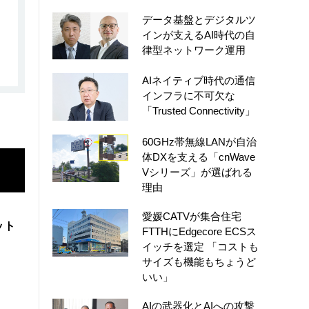
データ基盤とデジタルツ
インが支えるAI時代の自
律型ネットワーク運用
AIネイティブ時代の通信
インフラに不可欠な
「Trusted Connectivity」
60GHz帯無線LANが自治
体DXを支える「cnWave
Vシリーズ」が選ばれる
理由
愛媛CATVが集合住宅
ット
FTTHにEdgecore ECSス
イッチを選定 「コストも
サイズも機能もちょうど
いい」
AIの武器化とAIへの攻撃