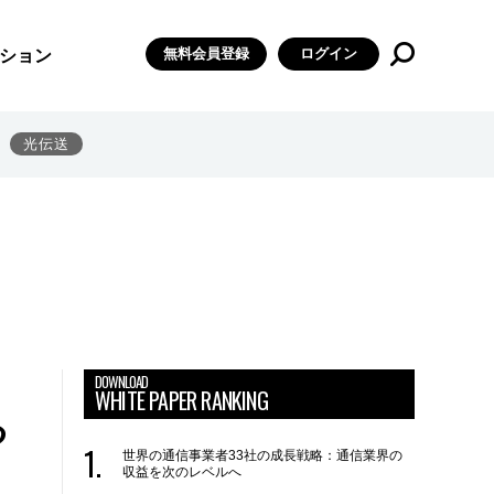
無料会員登録
ログイン
ション
光伝送
DOWNLOAD
WHITE PAPER RANKING
る
世界の通信事業者33社の成長戦略：通信業界の
収益を次のレベルへ