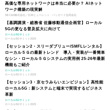
高価な専用ネットワークは本当に必要か？ AIネット
ワーク構築の現実解
SB C&S株式会社／日本ヒューレット・パッカード合同会社
【基調講演・総務省 佐藤移動通信企画官】ローカル
5Gの更なる普及拡大に向けて
ローカル5Gサミット
ローカル5Gサミット2025
【セッション2・スリーダブリュー/SMFLレンタル】
ローカル５Ｇの最新トレンド 導入・実装が一番簡単
なシン・ローカル５Ｇシステムの実用例 25-26年最新
機能もご紹介
ローカル5Gサミット
ローカル5Gサミット2025
【セッション3・京セラみらいエンビジョン】高性能
ローカル5G：新システムと端末で実現するビジネス
革新
ローカル5Gサミット
ローカル5Gサミット2025