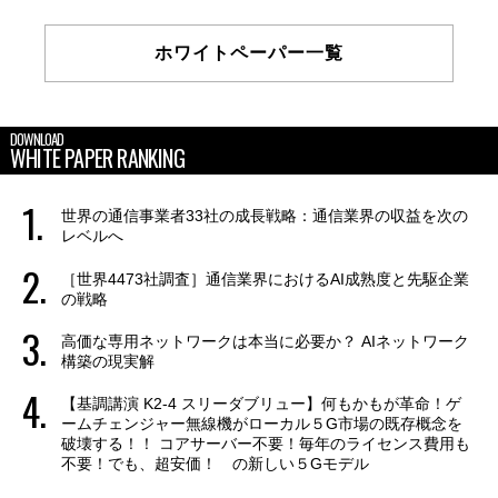
ホワイトペーパー一覧
DOWNLOAD
WHITE PAPER RANKING
世界の通信事業者33社の成長戦略：通信業界の収益を次の
レベルへ
［世界4473社調査］通信業界におけるAI成熟度と先駆企業
の戦略
高価な専用ネットワークは本当に必要か？ AIネットワーク
構築の現実解
【基調講演 K2-4 スリーダブリュー】何もかもが革命！ゲ
ームチェンジャー無線機がローカル５G市場の既存概念を
破壊する！！ コアサーバー不要！毎年のライセンス費用も
不要！でも、超安価！ の新しい５Gモデル