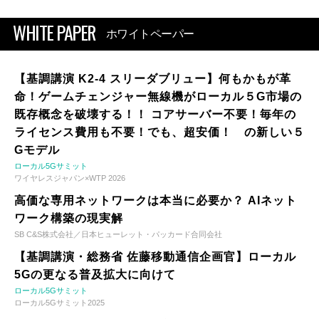
WHITE PAPER
ホワイトペーパー
【基調講演 K2-4 スリーダブリュー】何もかもが革
命！ゲームチェンジャー無線機がローカル５G市場の
既存概念を破壊する！！ コアサーバー不要！毎年の
ライセンス費用も不要！でも、超安価！ の新しい５
Gモデル
ローカル5Gサミット
ワイヤレスジャパン×WTP 2026
高価な専用ネットワークは本当に必要か？ AIネット
ワーク構築の現実解
SB C&S株式会社／日本ヒューレット・パッカード合同会社
【基調講演・総務省 佐藤移動通信企画官】ローカル
5Gの更なる普及拡大に向けて
ローカル5Gサミット
ローカル5Gサミット2025