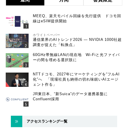
MEEQ、楽天モバイル回線を先行提供 ドコモ回
線はeSIM提供開始
ホワイトペーパー
通信業界のAIトレンド2026 ― NVIDIA 1000社超
調査が捉えた「転換点」
60GHz帯無線LANの現在地 Wi-Fiと光ファイバ
ーの間を埋める選択肢に
NTTドコモ、2027年にマーケティングを“フルAI
化”へ 「現場社員も納得の切れ味鋭いAIエージ
ェント作る」
JR東日本、“新Suica”のデータ連携基盤に
Confluent採用
アクセスランキング一覧