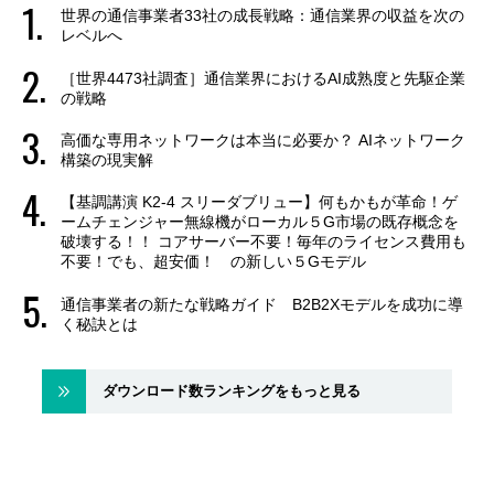
世界の通信事業者33社の成長戦略：通信業界の収益を次の
レベルへ
［世界4473社調査］通信業界におけるAI成熟度と先駆企業
の戦略
高価な専用ネットワークは本当に必要か？ AIネットワーク
構築の現実解
【基調講演 K2-4 スリーダブリュー】何もかもが革命！ゲ
ームチェンジャー無線機がローカル５G市場の既存概念を
破壊する！！ コアサーバー不要！毎年のライセンス費用も
不要！でも、超安価！ の新しい５Gモデル
通信事業者の新たな戦略ガイド B2B2Xモデルを成功に導
く秘訣とは
ダウンロード数ランキングをもっと見る