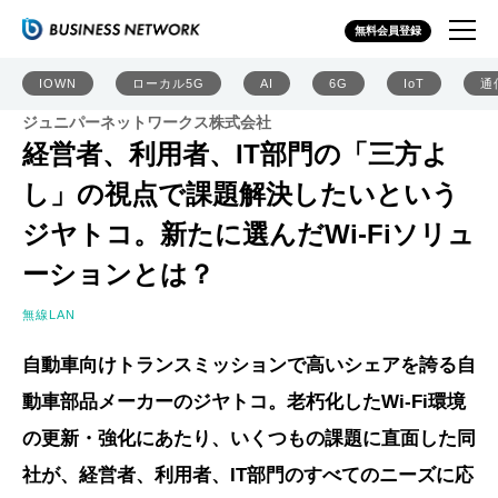
無料会員登録
IOWN
ローカル5G
AI
6G
IoT
通
ジュニパーネットワークス株式会社
経営者、利用者、IT部門の「三方よ
し」の視点で課題解決したいという
ジヤトコ。新たに選んだWi-Fiソリュ
ーションとは？
無線LAN
自動車向けトランスミッションで高いシェアを誇る自
動車部品メーカーのジヤトコ。老朽化したWi-Fi環境
の更新・強化にあたり、いくつもの課題に直面した同
社が、経営者、利用者、IT部門のすべてのニーズに応