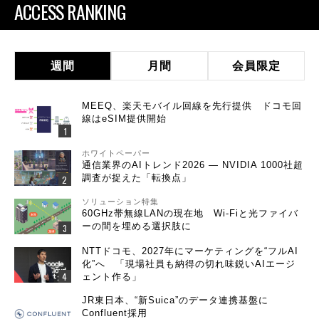
ACCESS RANKING
週間
月間
会員限定
MEEQ、楽天モバイル回線を先行提供 ドコモ回
線はeSIM提供開始
ホワイトペーパー
通信業界のAIトレンド2026 ― NVIDIA 1000社超
調査が捉えた「転換点」
ソリューション特集
60GHz帯無線LANの現在地 Wi-Fiと光ファイバ
ーの間を埋める選択肢に
NTTドコモ、2027年にマーケティングを“フルAI
化”へ 「現場社員も納得の切れ味鋭いAIエージ
ェント作る」
JR東日本、“新Suica”のデータ連携基盤に
Confluent採用