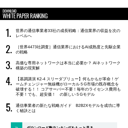
DOWNLOAD
WHITE PAPER RANKING
世界の通信事業者33社の成長戦略：通信業界の収益を次の
レベルへ
［世界4473社調査］通信業界におけるAI成熟度と先駆企業
の戦略
高価な専用ネットワークは本当に必要か？ AIネットワーク
構築の現実解
【基調講演 K2-4 スリーダブリュー】何もかもが革命！ゲ
ームチェンジャー無線機がローカル５G市場の既存概念を
破壊する！！ コアサーバー不要！毎年のライセンス費用も
不要！でも、超安価！ の新しい５Gモデル
通信事業者の新たな戦略ガイド B2B2Xモデルを成功に導
く秘訣とは
ダウンロード数ランキングをもっと見る