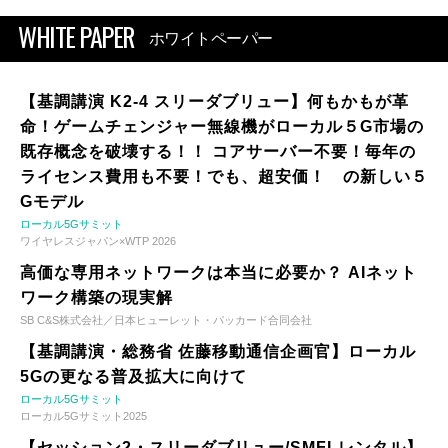
WHITE PAPER
ホワイトペーパー
【基調講演 K2-4 スリーダブリュー】何もかもが革
命！ゲームチェンジャー無線機がローカル５G市場の
既存概念を破壊する！！ コアサーバー不要！毎年の
ライセンス費用も不要！でも、超安価！ の新しい５
Gモデル
ローカル5Gサミット
ワイヤレスジャパン×WTP 2026
高価な専用ネットワークは本当に必要か？ AIネット
ワーク構築の現実解
SB C&S株式会社／日本ヒューレット・パッカード合同会社
【基調講演・総務省 佐藤移動通信企画官】ローカル
5Gの更なる普及拡大に向けて
ローカル5Gサミット
ローカル5Gサミット2025
【セッション2・スリーダブリュー/SMFLレンタル】