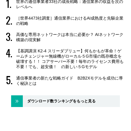
世界の通信事業者33社の成長戦略：通信業界の収益を次の
レベルへ
［世界4473社調査］通信業界におけるAI成熟度と先駆企業
の戦略
高価な専用ネットワークは本当に必要か？ AIネットワーク
構築の現実解
【基調講演 K2-4 スリーダブリュー】何もかもが革命！ゲ
ームチェンジャー無線機がローカル５G市場の既存概念を
破壊する！！ コアサーバー不要！毎年のライセンス費用も
不要！でも、超安価！ の新しい５Gモデル
通信事業者の新たな戦略ガイド B2B2Xモデルを成功に導
く秘訣とは
ダウンロード数ランキングをもっと見る