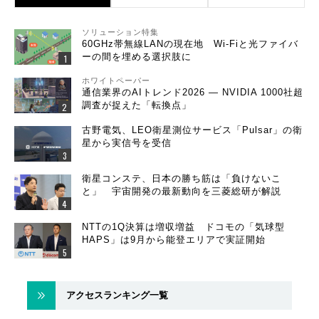
ソリューション特集
60GHz帯無線LANの現在地 Wi-Fiと光ファイバ
ーの間を埋める選択肢に
ホワイトペーパー
通信業界のAIトレンド2026 ― NVIDIA 1000社超
調査が捉えた「転換点」
古野電気、LEO衛星測位サービス「Pulsar」の衛
星から実信号を受信
衛星コンステ、日本の勝ち筋は「負けないこ
と」 宇宙開発の最新動向を三菱総研が解説
NTTの1Q決算は増収増益 ドコモの「気球型
HAPS」は9月から能登エリアで実証開始
アクセスランキング一覧