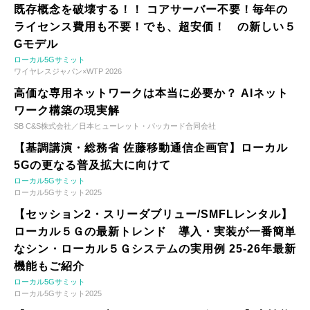
既存概念を破壊する！！ コアサーバー不要！毎年の
ライセンス費用も不要！でも、超安価！ の新しい５
Gモデル
ローカル5Gサミット
ワイヤレスジャパン×WTP 2026
高価な専用ネットワークは本当に必要か？ AIネット
ワーク構築の現実解
SB C&S株式会社／日本ヒューレット・パッカード合同会社
【基調講演・総務省 佐藤移動通信企画官】ローカル
5Gの更なる普及拡大に向けて
ローカル5Gサミット
ローカル5Gサミット2025
【セッション2・スリーダブリュー/SMFLレンタル】
ローカル５Ｇの最新トレンド 導入・実装が一番簡単
なシン・ローカル５Ｇシステムの実用例 25-26年最新
機能もご紹介
ローカル5Gサミット
ローカル5Gサミット2025