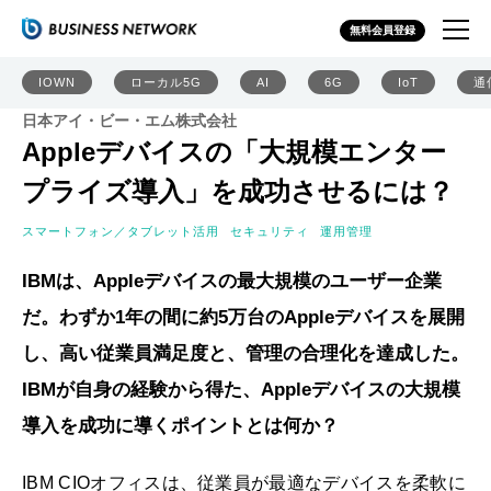
無料会員登録
IOWN
ローカル5G
AI
6G
IoT
通
日本アイ・ビー・エム株式会社
Appleデバイスの「大規模エンター
プライズ導入」を成功させるには？
スマートフォン／タブレット活用
セキュリティ
運用管理
IBMは、Appleデバイスの最大規模のユーザー企業
だ。わずか1年の間に約5万台のAppleデバイスを展開
し、高い従業員満足度と、管理の合理化を達成した。
IBMが自身の経験から得た、Appleデバイスの大規模
導入を成功に導くポイントとは何か？
IBM CIOオフィスは、従業員が最適なデバイスを柔軟に