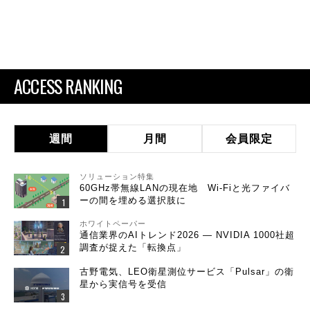
ACCESS RANKING
週間
月間
会員限定
ソリューション特集
60GHz帯無線LANの現在地 Wi-Fiと光ファイバ
ーの間を埋める選択肢に
ホワイトペーパー
通信業界のAIトレンド2026 ― NVIDIA 1000社超
調査が捉えた「転換点」
古野電気、LEO衛星測位サービス「Pulsar」の衛
星から実信号を受信