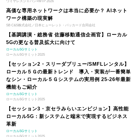
ワイヤレスジャパン×WTP 2026
高価な専用ネットワークは本当に必要か？ AIネット
ワーク構築の現実解
SB C&S株式会社／日本ヒューレット・パッカード合同会社
【基調講演・総務省 佐藤移動通信企画官】ローカル
5Gの更なる普及拡大に向けて
ローカル5Gサミット
ローカル5Gサミット2025
【セッション2・スリーダブリュー/SMFLレンタル】
ローカル５Ｇの最新トレンド 導入・実装が一番簡単
なシン・ローカル５Ｇシステムの実用例 25-26年最新
機能もご紹介
ローカル5Gサミット
ローカル5Gサミット2025
【セッション3・京セラみらいエンビジョン】高性能
ローカル5G：新システムと端末で実現するビジネス
革新
ローカル5Gサミット
ローカル5Gサミット2025