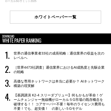
ローカル5Gサミット2025
ホワイトペーパー一覧
DOWNLOAD
WHITE PAPER RANKING
世界の通信事業者33社の成長戦略：通信業界の収益を次の
レベルへ
［世界4473社調査］通信業界におけるAI成熟度と先駆企業
の戦略
高価な専用ネットワークは本当に必要か？ AIネットワーク
構築の現実解
【基調講演 K2-4 スリーダブリュー】何もかもが革命！ゲ
ームチェンジャー無線機がローカル５G市場の既存概念を
破壊する！！ コアサーバー不要！毎年のライセンス費用も
不要！でも、超安価！ の新しい５Gモデル