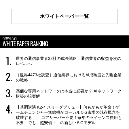
ホワイトペーパー一覧
DOWNLOAD
WHITE PAPER RANKING
世界の通信事業者33社の成長戦略：通信業界の収益を次の
レベルへ
［世界4473社調査］通信業界におけるAI成熟度と先駆企業
の戦略
高価な専用ネットワークは本当に必要か？ AIネットワーク
構築の現実解
【基調講演 K2-4 スリーダブリュー】何もかもが革命！ゲ
ームチェンジャー無線機がローカル５G市場の既存概念を
破壊する！！ コアサーバー不要！毎年のライセンス費用も
不要！でも、超安価！ の新しい５Gモデル