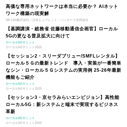
高価な専用ネットワークは本当に必要か？ AIネット
ワーク構築の現実解
SB C&S株式会社／日本ヒューレット・パッカード合同会社
【基調講演・総務省 佐藤移動通信企画官】ローカル
5Gの更なる普及拡大に向けて
ローカル5Gサミット
ローカル5Gサミット2025
【セッション2・スリーダブリュー/SMFLレンタル】
ローカル５Ｇの最新トレンド 導入・実装が一番簡単
なシン・ローカル５Ｇシステムの実用例 25-26年最新
機能もご紹介
ローカル5Gサミット
ローカル5Gサミット2025
【セッション3・京セラみらいエンビジョン】高性能
ローカル5G：新システムと端末で実現するビジネス
革新
ローカル5Gサミット
ローカル5Gサミット2025