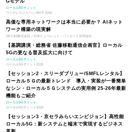
Gモデル
ローカル5Gサミット
ワイヤレスジャパン×WTP 2026
高価な専用ネットワークは本当に必要か？ AIネット
ワーク構築の現実解
SB C&S株式会社／日本ヒューレット・パッカード合同会社
【基調講演・総務省 佐藤移動通信企画官】ローカル
5Gの更なる普及拡大に向けて
ローカル5Gサミット
ローカル5Gサミット2025
【セッション2・スリーダブリュー/SMFLレンタル】
ローカル５Ｇの最新トレンド 導入・実装が一番簡単
なシン・ローカル５Ｇシステムの実用例 25-26年最新
機能もご紹介
ローカル5Gサミット
ローカル5Gサミット2025
【セッション3・京セラみらいエンビジョン】高性能
ローカル5G：新システムと端末で実現するビジネス
革新