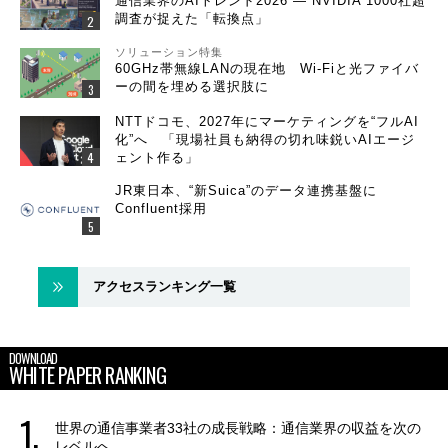
通信業界のAIトレンド2026 ― NVIDIA 1000社超
調査が捉えた「転換点」
ソリューション特集
60GHz帯無線LANの現在地 Wi-Fiと光ファイバ
ーの間を埋める選択肢に
NTTドコモ、2027年にマーケティングを“フルAI
化”へ 「現場社員も納得の切れ味鋭いAIエージ
ェント作る」
JR東日本、“新Suica”のデータ連携基盤に
Confluent採用
アクセスランキング一覧
DOWNLOAD
WHITE PAPER RANKING
世界の通信事業者33社の成長戦略：通信業界の収益を次の
レベルへ