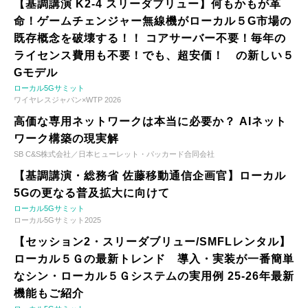
【基調講演 K2-4 スリーダブリュー】何もかもが革
命！ゲームチェンジャー無線機がローカル５G市場の
既存概念を破壊する！！ コアサーバー不要！毎年の
ライセンス費用も不要！でも、超安価！ の新しい５
Gモデル
ローカル5Gサミット
ワイヤレスジャパン×WTP 2026
高価な専用ネットワークは本当に必要か？ AIネット
ワーク構築の現実解
SB C&S株式会社／日本ヒューレット・パッカード合同会社
【基調講演・総務省 佐藤移動通信企画官】ローカル
5Gの更なる普及拡大に向けて
ローカル5Gサミット
ローカル5Gサミット2025
【セッション2・スリーダブリュー/SMFLレンタル】
ローカル５Ｇの最新トレンド 導入・実装が一番簡単
なシン・ローカル５Ｇシステムの実用例 25-26年最新
機能もご紹介