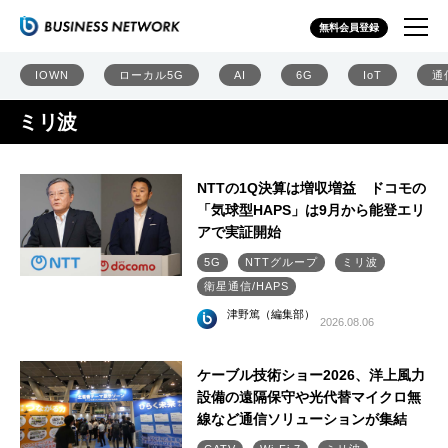
無料会員登録
IOWN
ローカル5G
AI
6G
IoT
通
ミリ波
NTTの1Q決算は増収増益 ドコモの
「気球型HAPS」は9月から能登エリ
アで実証開始
5G
NTTグループ
ミリ波
衛星通信/HAPS
津野篤（編集部）
2026.08.06
ケーブル技術ショー2026、洋上風力
設備の遠隔保守や光代替マイクロ無
線など通信ソリューションが集結