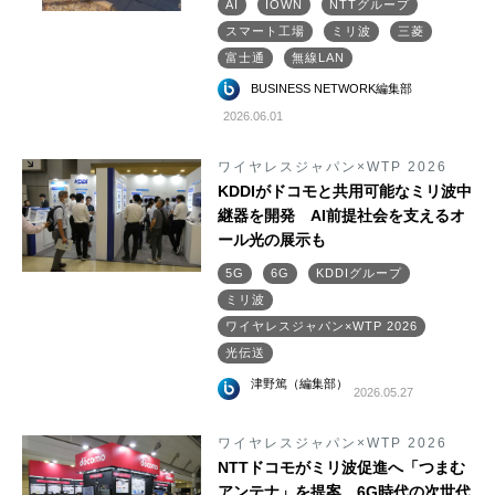
AI
IOWN
NTTグループ
スマート工場
ミリ波
三菱
富士通
無線LAN
BUSINESS NETWORK編集部
2026.06.01
ワイヤレスジャパン×WTP 2026
KDDIがドコモと共用可能なミリ波中
継器を開発 AI前提社会を支えるオ
ール光の展示も
5G
6G
KDDIグループ
ミリ波
ワイヤレスジャパン×WTP 2026
光伝送
津野篤（編集部）
2026.05.27
ワイヤレスジャパン×WTP 2026
NTTドコモがミリ波促進へ「つまむ
アンテナ」を提案 6G時代の次世代