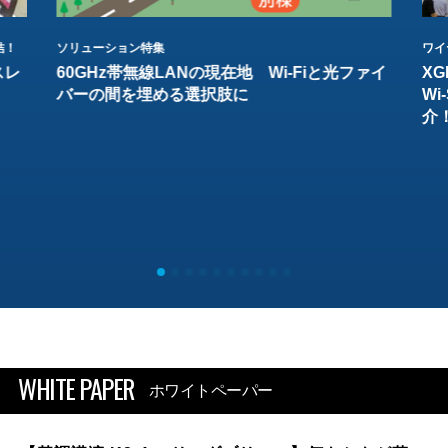
結！
ソリューション特集
ワイ
スレ
60GHz帯無線LANの現在地 Wi-Fiと光ファイ
XG
バーの間を埋める選択肢に
W
介
WHITE PAPER
ホワイトペーパー