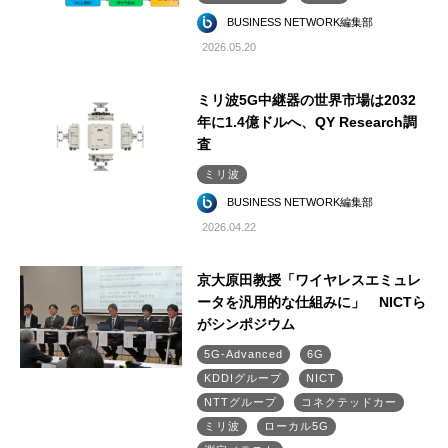
BUSINESS NETWORK編集部
2026.05.20
ミリ波5G中継器の世界市場は2032
年に1.4億ドルへ、QY Research調
査
ミリ波
BUSINESS NETWORK編集部
2026.04.22
京大原田教授「ワイヤレスエミュレ
ータを汎用的な仕組みに」 NICTら
がシンポジウム
5G-Advanced
6G
KDDIグループ
NICT
NTTグループ
コネクテッドカー
ミリ波
ローカル5G