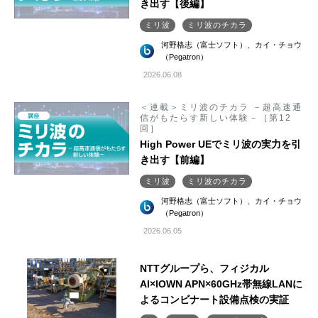
き出す【後編】
ミリ波
ミリ波のチカラ
河野格志（富士ソフト）、カイ・チョウ
（Pegatron）
2026.06.08
＜連載＞ミリ波のチカラ －超高速通
信がもたらす新しい体験－［第12
回］
High Power UEでミリ波の実力を引
き出す【前編】
ミリ波
ミリ波のチカラ
河野格志（富士ソフト）、カイ・チョウ
（Pegatron）
2026.06.05
NTTグループら、フィジカル
AI×IOWN APN×60GHz帯無線LANに
よるコンビナート設備点検の実証