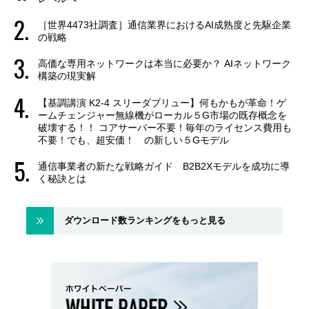
［世界4473社調査］通信業界におけるAI成熟度と先駆企業
の戦略
高価な専用ネットワークは本当に必要か？ AIネットワーク
構築の現実解
【基調講演 K2-4 スリーダブリュー】何もかもが革命！ゲ
ームチェンジャー無線機がローカル５G市場の既存概念を
破壊する！！ コアサーバー不要！毎年のライセンス費用も
不要！でも、超安価！ の新しい５Gモデル
通信事業者の新たな戦略ガイド B2B2Xモデルを成功に導
く秘訣とは
ダウンロード数ランキングをもっと見る