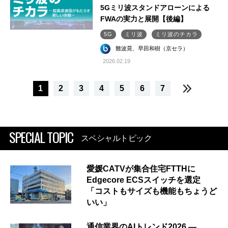
5Gミリ波スタンドアローンによる
FWAの実力と展開【後編】
5G
ミリ波
ミリ波のチカラ
難波晃、早田和樹（京セラ）
2026.02.19
1
2
3
4
5
6
7
SPECIAL TOPIC
スペシャルトピック
愛媛CATVが集合住宅FTTHに
Edgecore ECSスイッチを選定
「コストもサイズも機能もちょうど
いい」
通信業界のAIトレンド2026 ―