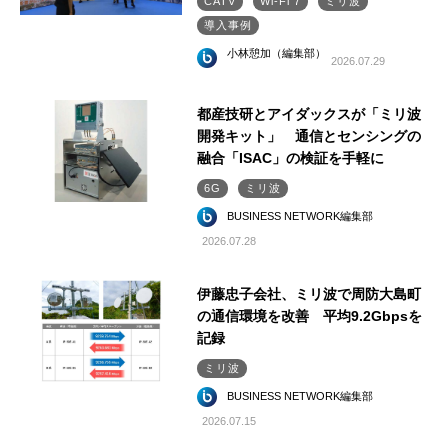
CATV
Wi-Fi 7
ミリ波
導入事例
小林憩加（編集部）
2026.07.29
都産技研とアイダックスが「ミリ波
開発キット」 通信とセンシングの
融合「ISAC」の検証を手軽に
6G
ミリ波
BUSINESS NETWORK編集部
2026.07.28
伊藤忠子会社、ミリ波で周防大島町
の通信環境を改善 平均9.2Gbpsを
記録
ミリ波
BUSINESS NETWORK編集部
2026.07.15