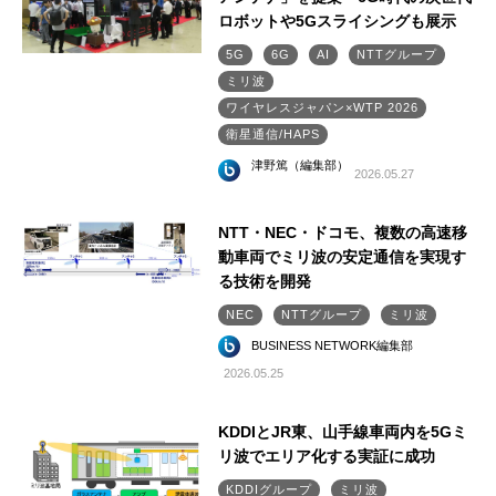
ロボットや5Gスライシングも展示
5G
6G
AI
NTTグループ
ミリ波
ワイヤレスジャパン×WTP 2026
衛星通信/HAPS
津野篤（編集部）
2026.05.27
NTT・NEC・ドコモ、複数の高速移
動車両でミリ波の安定通信を実現す
る技術を開発
NEC
NTTグループ
ミリ波
BUSINESS NETWORK編集部
2026.05.25
KDDIとJR東、山手線車両内を5Gミ
リ波でエリア化する実証に成功
KDDIグループ
ミリ波