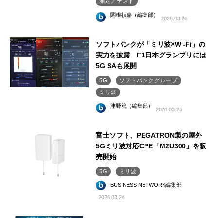
測定／テスト
関根禎嘉（編集部）
2026.03.26
ソフトバンクが「ミリ波×Wi-Fi」の
実力を披露 F1日本グランプリには
5G SAも展開
5G
ソフトバンクグループ
ミリ波
津野篤（編集部）
2026.03.25
富士ソフト、PEGATRON製の屋外
5Gミリ波対応CPE「M2U300」を販
売開始
5G
ミリ波
BUSINESS NETWORK編集部
2026.03.24