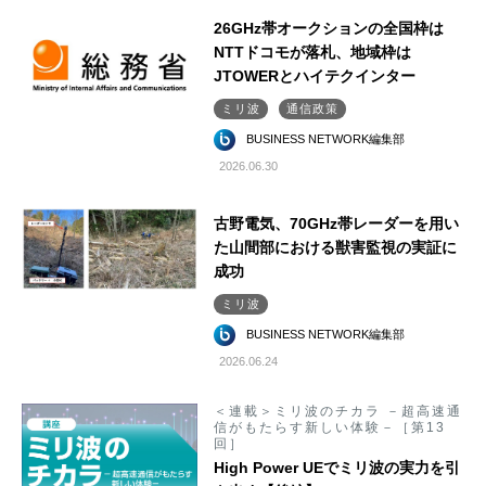
26GHz帯オークションの全国枠は
NTTドコモが落札、地域枠は
JTOWERとハイテクインター
ミリ波
通信政策
BUSINESS NETWORK編集部
2026.06.30
古野電気、70GHz帯レーダーを用い
た山間部における獣害監視の実証に
成功
ミリ波
BUSINESS NETWORK編集部
2026.06.24
＜連載＞ミリ波のチカラ －超高速通
信がもたらす新しい体験－［第13
回］
High Power UEでミリ波の実力を引