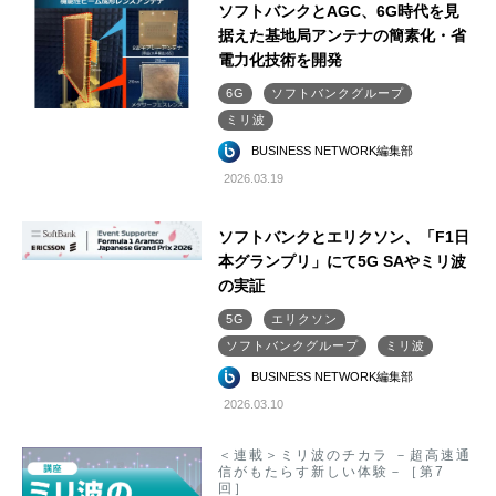
ソフトバンクとAGC、6G時代を見
据えた基地局アンテナの簡素化・省
電力化技術を開発
6G
ソフトバンクグループ
ミリ波
BUSINESS NETWORK編集部
2026.03.19
ソフトバンクとエリクソン、「F1日
本グランプリ」にて5G SAやミリ波
の実証
5G
エリクソン
ソフトバンクグループ
ミリ波
BUSINESS NETWORK編集部
2026.03.10
＜連載＞ミリ波のチカラ －超高速通
信がもたらす新しい体験－［第7
回］