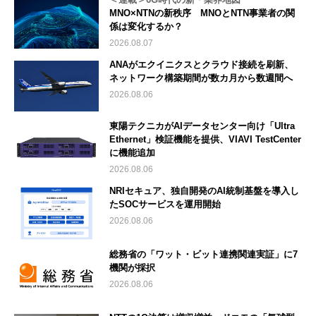
MNO×NTNの新秩序 MNOとNTN事業者の関
係は変化するか？
2026.08.07
ANAがエクイニクスとクラウド接続を刷新、
ネットワーク構築期間が数カ月から数週間へ
2026.08.06
東陽テクニカがAIデータセンター向け「Ultra
Ethernet」検証機能を提供、VIAVI TestCenter
に機能追加
2026.08.06
NRIセキュア、独自開発のAI統制基盤を導入し
たSOCサービスを運用開始
2026.08.06
総務省の「ワット・ビット連携関連実証」に7
機関が採択
2026.08.06