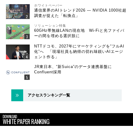
ホワイトペーパー
通信業界のAIトレンド2026 ― NVIDIA 1000社超
調査が捉えた「転換点」
ソリューション特集
60GHz帯無線LANの現在地 Wi-Fiと光ファイバ
ーの間を埋める選択肢に
NTTドコモ、2027年にマーケティングを“フルAI
化”へ 「現場社員も納得の切れ味鋭いAIエージ
ェント作る」
JR東日本、“新Suica”のデータ連携基盤に
Confluent採用
アクセスランキング一覧
DOWNLOAD
WHITE PAPER RANKING