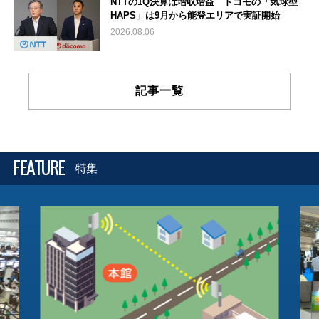
NTTの1Q決算は増収増益 ドコモの「気球型
HAPS」は9月から能登エリアで実証開始
2026.08.06
記事一覧
FEATURE
特集