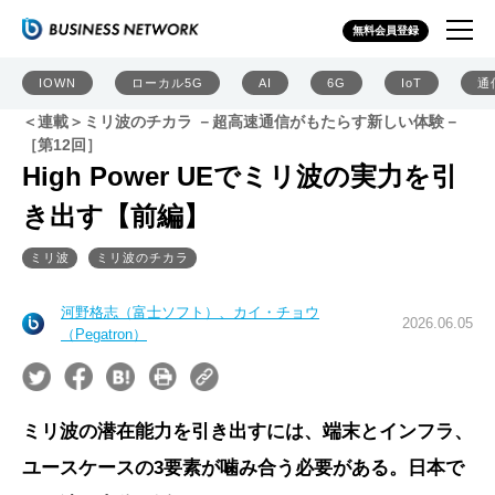
無料会員登録
IOWN
ローカル5G
AI
6G
IoT
通
＜連載＞ミリ波のチカラ －超高速通信がもたらす新しい体験－
［第12回］
High Power UEでミリ波の実力を引
き出す【前編】
ミリ波
ミリ波のチカラ
河野格志（富士ソフト）、カイ・チョウ
2026.06.05
（Pegatron）
ミリ波の潜在能力を引き出すには、端末とインフラ、
ユースケースの3要素が噛み合う必要がある。日本で