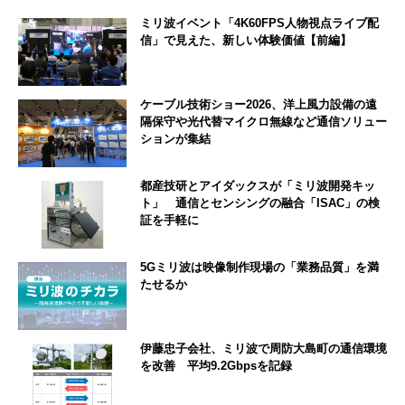
ミリ波イベント「4K60FPS人物視点ライブ配
信」で見えた、新しい体験価値【前編】
ケーブル技術ショー2026、洋上風力設備の遠
隔保守や光代替マイクロ無線など通信ソリュー
ションが集結
都産技研とアイダックスが「ミリ波開発キッ
ト」 通信とセンシングの融合「ISAC」の検
証を手軽に
5Gミリ波は映像制作現場の「業務品質」を満
たせるか
伊藤忠子会社、ミリ波で周防大島町の通信環境
を改善 平均9.2Gbpsを記録