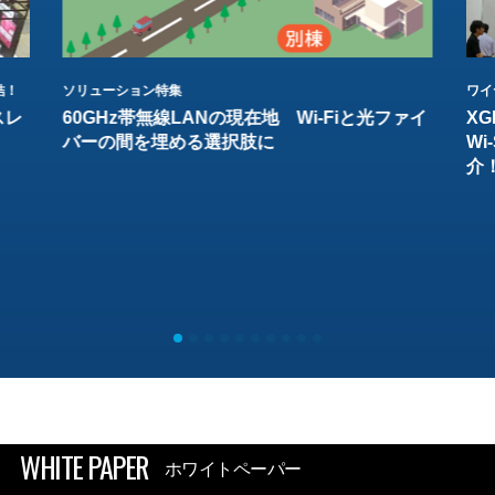
結！
ソリューション特集
ワイ
スレ
60GHz帯無線LANの現在地 Wi-Fiと光ファイ
XG
バーの間を埋める選択肢に
W
介
WHITE PAPER
ホワイトペーパー