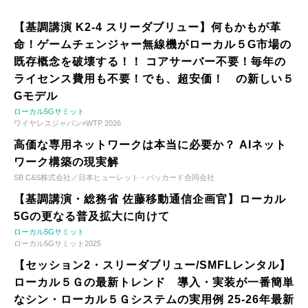
【基調講演 K2-4 スリーダブリュー】何もかもが革
命！ゲームチェンジャー無線機がローカル５G市場の
既存概念を破壊する！！ コアサーバー不要！毎年の
ライセンス費用も不要！でも、超安価！ の新しい５
Gモデル
ローカル5Gサミット
ワイヤレスジャパン×WTP 2026
高価な専用ネットワークは本当に必要か？ AIネット
ワーク構築の現実解
SB C&S株式会社／日本ヒューレット・パッカード合同会社
【基調講演・総務省 佐藤移動通信企画官】ローカル
5Gの更なる普及拡大に向けて
ローカル5Gサミット
ローカル5Gサミット2025
【セッション2・スリーダブリュー/SMFLレンタル】
ローカル５Ｇの最新トレンド 導入・実装が一番簡単
なシン・ローカル５Ｇシステムの実用例 25-26年最新