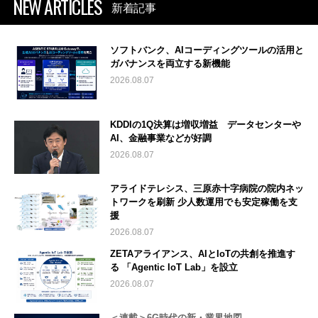
NEW ARTICLES
新着記事
ソフトバンク、AIコーディングツールの活用と
ガバナンスを両立する新機能
2026.08.07
KDDIの1Q決算は増収増益 データセンターや
AI、金融事業などが好調
2026.08.07
アライドテレシス、三原赤十字病院の院内ネッ
トワークを刷新 少人数運用でも安定稼働を支
援
2026.08.07
ZETAアライアンス、AIとIoTの共創を推進す
る 「Agentic IoT Lab」を設立
2026.08.07
＜連載＞6G時代の新・業界地図