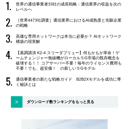
世界の通信事業者33社の成長戦略：通信業界の収益を次の
レベルへ
［世界4473社調査］通信業界におけるAI成熟度と先駆企業
の戦略
高価な専用ネットワークは本当に必要か？ AIネットワーク
構築の現実解
【基調講演 K2-4 スリーダブリュー】何もかもが革命！ゲ
ームチェンジャー無線機がローカル５G市場の既存概念を
破壊する！！ コアサーバー不要！毎年のライセンス費用も
不要！でも、超安価！ の新しい５Gモデル
通信事業者の新たな戦略ガイド B2B2Xモデルを成功に導
く秘訣とは
ダウンロード数ランキングをもっと見る