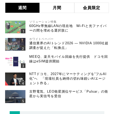
週間
月間
会員限定
ソリューション特集
60GHz帯無線LANの現在地 Wi-Fiと光ファイバ
ーの間を埋める選択肢に
ホワイトペーパー
通信業界のAIトレンド2026 ― NVIDIA 1000社超
調査が捉えた「転換点」
MEEQ、楽天モバイル回線を先行提供 ドコモ回
線はeSIM提供開始
NTTドコモ、2027年にマーケティングを“フルAI
化”へ 「現場社員も納得の切れ味鋭いAIエージ
ェント作る」
古野電気、LEO衛星測位サービス「Pulsar」の衛
星から実信号を受信