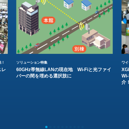
結！
ソリューション特集
ワイ
スレ
60GHz帯無線LANの現在地 Wi-Fiと光ファイ
XG
バーの間を埋める選択肢に
W
介