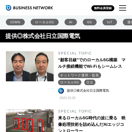
無料会員登録
IOWN
ローカル5G
AI
6G
IoT
通
提供◎株式会社日立国際電気
SPECIAL TOPIC
“顧客目線”でのローカル5G構築 マ
ルチ接続機能でWi-Fiもシームレス
ネットワーク運用・監視
ローカル5G
日立
提供◎株式会社日立国際電気
2023.10.20
SPECIAL TOPIC
来るローカル5G時代の波に乗る 映
像処理技術を詰め込んだAIエッジコ
ントローラー