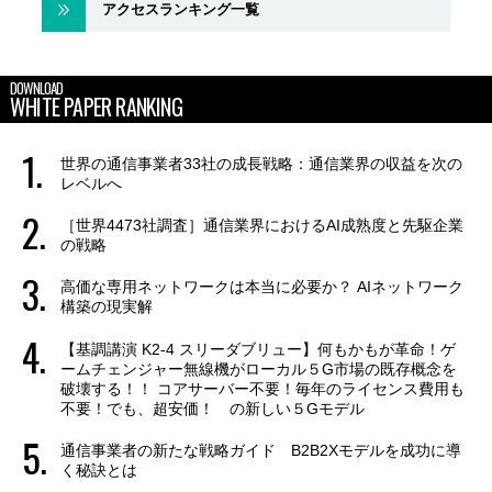
アクセスランキング一覧
DOWNLOAD
WHITE PAPER RANKING
世界の通信事業者33社の成長戦略：通信業界の収益を次の
レベルへ
［世界4473社調査］通信業界におけるAI成熟度と先駆企業
の戦略
高価な専用ネットワークは本当に必要か？ AIネットワーク
構築の現実解
【基調講演 K2-4 スリーダブリュー】何もかもが革命！ゲ
ームチェンジャー無線機がローカル５G市場の既存概念を
破壊する！！ コアサーバー不要！毎年のライセンス費用も
不要！でも、超安価！ の新しい５Gモデル
通信事業者の新たな戦略ガイド B2B2Xモデルを成功に導
く秘訣とは