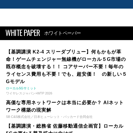
WHITE PAPER
ホワイトペーパー
【基調講演 K2-4 スリーダブリュー】何もかもが革
命！ゲームチェンジャー無線機がローカル５G市場の
既存概念を破壊する！！ コアサーバー不要！毎年の
ライセンス費用も不要！でも、超安価！ の新しい５
Gモデル
ローカル5Gサミット
ワイヤレスジャパン×WTP 2026
高価な専用ネットワークは本当に必要か？ AIネット
ワーク構築の現実解
SB C&S株式会社／日本ヒューレット・パッカード合同会社
【基調講演・総務省 佐藤移動通信企画官】ローカル