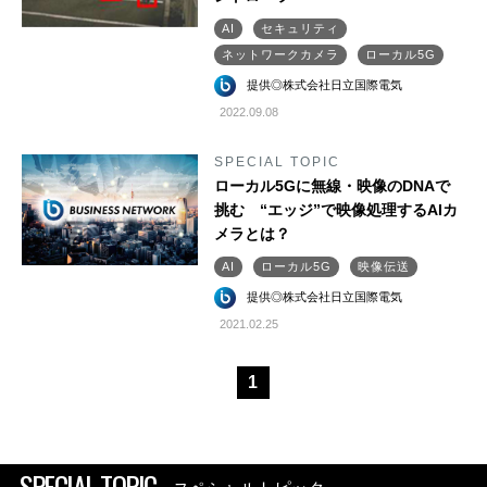
AI
セキュリティ
ネットワークカメラ
ローカル5G
提供◎株式会社日立国際電気
2022.09.08
SPECIAL TOPIC
ローカル5Gに無線・映像のDNAで
挑む “エッジ”で映像処理するAIカ
メラとは？
AI
ローカル5G
映像伝送
提供◎株式会社日立国際電気
2021.02.25
1
SPECIAL TOPIC