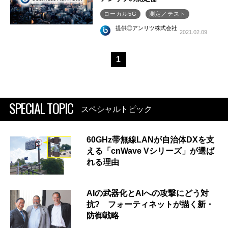
ローカル5G
測定／テスト
提供◎アンリツ株式会社
2021.02.09
1
SPECIAL TOPIC
スペシャルトピック
60GHz帯無線LANが自治体DXを支
える「cnWave Vシリーズ」が選ば
れる理由
AIの武器化とAIへの攻撃にどう対
抗? フォーティネットが描く新・
防御戦略