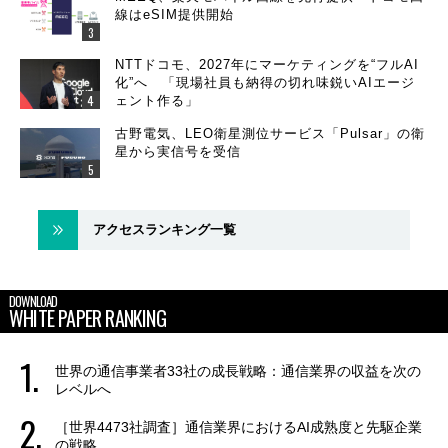
線はeSIM提供開始
NTTドコモ、2027年にマーケティングを“フルAI
化”へ 「現場社員も納得の切れ味鋭いAIエージ
ェント作る」
古野電気、LEO衛星測位サービス「Pulsar」の衛
星から実信号を受信
アクセスランキング一覧
DOWNLOAD
WHITE PAPER RANKING
世界の通信事業者33社の成長戦略：通信業界の収益を次の
レベルへ
［世界4473社調査］通信業界におけるAI成熟度と先駆企業
の戦略