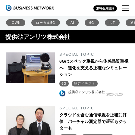
無料会員登録
IOWN
ローカル5G
AI
6G
IoT
通
提供◎アンリツ株式会社
SPECIAL TOPIC
6Gはスペック重視から体感品質重視
へ 進化を支える正確なシミュレー
ション
6G
測定／テスト
提供◎アンリツ株式会社
2026.05.20
SPECIAL TOPIC
クラウドを含む通信環境を正確に評
価 バーチャル測定器で遅延もジッ
ターも