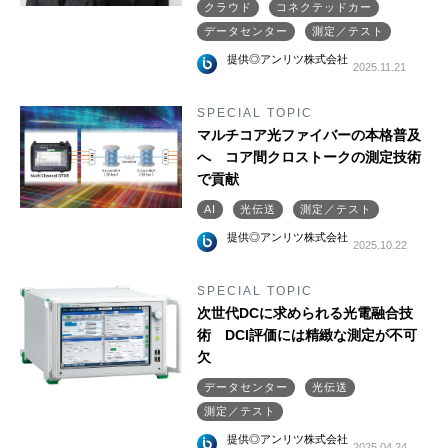
クラウド
コネクテッドカー
データセンター
測定／テスト
提供◎アンリツ株式会社
2025.11.21
SPECIAL TOPIC
マルチコア光ファイバーの本格普及
へ コア間クロストークの測定技術
で貢献
AI
光伝送
測定／テスト
提供◎アンリツ株式会社
2025.10.22
SPECIAL TOPIC
次世代DCに求められる光電融合技
術 DCI評価には精緻な測定が不可
欠
データセンター
光伝送
測定／テスト
提供◎アンリツ株式会社
2025.04.24