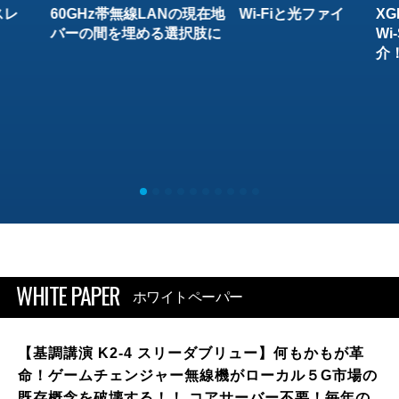
スレ
60GHz帯無線LANの現在地 Wi-Fiと光ファイ
XG
バーの間を埋める選択肢に
W
介
WHITE PAPER
ホワイトペーパー
【基調講演 K2-4 スリーダブリュー】何もかもが革
命！ゲームチェンジャー無線機がローカル５G市場の
既存概念を破壊する！！ コアサーバー不要！毎年の