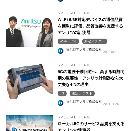
SPECIAL TOPIC
Wi-Fi 6/6E対応デバイスの通信品質
を簡単に評価、品質改善を支援する
アンリツの計測器
Wi-Fi 6/6E
測定／テスト
提供◎アンリツ株式会社
2022.06.01
SPECIAL TOPIC
5Gの電波干渉回避へ、高まる時刻同
期の重要性 アンリツ計測器なら大
丈夫な4つの理由
5G
測定／テスト
提供◎アンリツ株式会社
2021.11.26
SPECIAL TOPIC
ローカル5Gのサービス品質を支える
アンリツの測定器