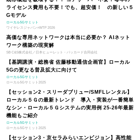
ライセンス費用も不要！でも、超安価！ の新しい５
Gモデル
ローカル5Gサミット
ワイヤレスジャパン×WTP 2026
高価な専用ネットワークは本当に必要か？ AIネット
ワーク構築の現実解
SB C&S株式会社／日本ヒューレット・パッカード合同会社
【基調講演・総務省 佐藤移動通信企画官】ローカル
5Gの更なる普及拡大に向けて
ローカル5Gサミット
ローカル5Gサミット2025
【セッション2・スリーダブリュー/SMFLレンタル】
ローカル５Ｇの最新トレンド 導入・実装が一番簡単
なシン・ローカル５Ｇシステムの実用例 25-26年最新
機能もご紹介
ローカル5Gサミット
ローカル5Gサミット2025
【セッション3・京セラみらいエンビジョン】高性能