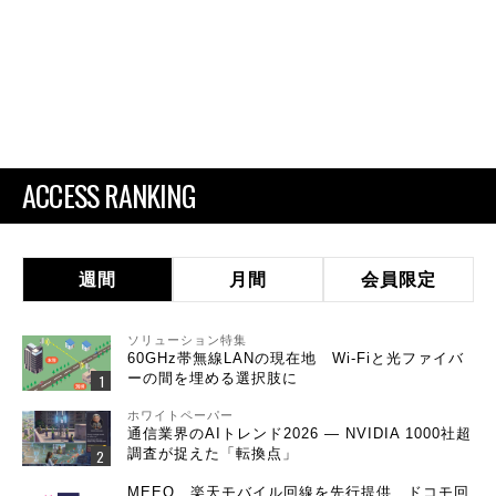
ACCESS RANKING
週間
月間
会員限定
ソリューション特集
60GHz帯無線LANの現在地 Wi-Fiと光ファイバ
ーの間を埋める選択肢に
ホワイトペーパー
通信業界のAIトレンド2026 ― NVIDIA 1000社超
調査が捉えた「転換点」
MEEQ、楽天モバイル回線を先行提供 ドコモ回