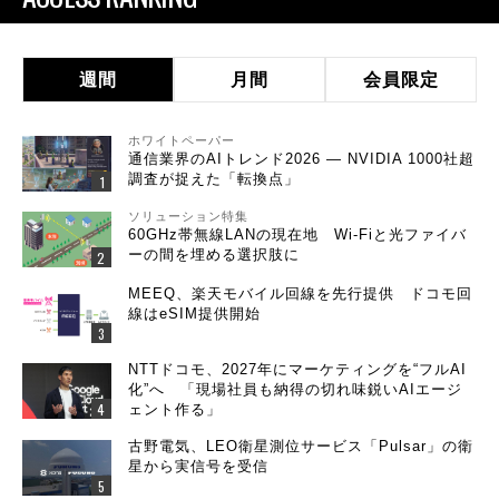
週間
月間
会員限定
ホワイトペーパー
通信業界のAIトレンド2026 ― NVIDIA 1000社超
調査が捉えた「転換点」
ソリューション特集
60GHz帯無線LANの現在地 Wi-Fiと光ファイバ
ーの間を埋める選択肢に
MEEQ、楽天モバイル回線を先行提供 ドコモ回
線はeSIM提供開始
NTTドコモ、2027年にマーケティングを“フルAI
化”へ 「現場社員も納得の切れ味鋭いAIエージ
ェント作る」
古野電気、LEO衛星測位サービス「Pulsar」の衛
星から実信号を受信