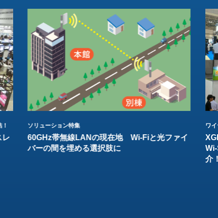
結！
ソリューション特集
ワイ
スレ
60GHz帯無線LANの現在地 Wi-Fiと光ファイ
XG
バーの間を埋める選択肢に
W
介