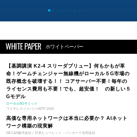
WHITE PAPER
ホワイトペーパー
【基調講演 K2-4 スリーダブリュー】何もかもが革
命！ゲームチェンジャー無線機がローカル５G市場の
既存概念を破壊する！！ コアサーバー不要！毎年の
ライセンス費用も不要！でも、超安価！ の新しい５
Gモデル
ローカル5Gサミット
ワイヤレスジャパン×WTP 2026
高価な専用ネットワークは本当に必要か？ AIネット
ワーク構築の現実解
SB C&S株式会社／日本ヒューレット・パッカード合同会社