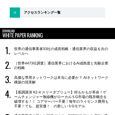
アクセスランキング一覧
DOWNLOAD
WHITE PAPER RANKING
世界の通信事業者33社の成長戦略：通信業界の収益を次の
レベルへ
［世界4473社調査］通信業界におけるAI成熟度と先駆企業
の戦略
高価な専用ネットワークは本当に必要か？ AIネットワーク
構築の現実解
【基調講演 K2-4 スリーダブリュー】何もかもが革命！ゲ
ームチェンジャー無線機がローカル５G市場の既存概念を
破壊する！！ コアサーバー不要！毎年のライセンス費用も
不要！でも、超安価！ の新しい５Gモデル