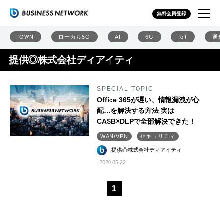
無料会員登録
IOWN
ローカル5G
AI
6G
IoT
通
提供◎株式会社ディアイティ
SPECIAL TOPIC
Office 365が遅い、情報漏洩が心
配…を解決する方法 実は
CASB×DLPで全部解決できた！
WAN/VPN
セキュリティ
提供◎株式会社ディアイティ
2020.05.22
1