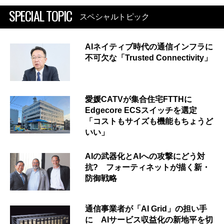
SPECIAL TOPIC
スペシャルトピック
AIネイティブ時代の通信インフラに
不可欠な「Trusted Connectivity」
愛媛CATVが集合住宅FTTHに
Edgecore ECSスイッチを選定
「コストもサイズも機能もちょうど
いい」
AIの武器化とAIへの攻撃にどう対
抗? フォーティネットが描く新・
防御戦略
通信事業者が「AI Grid」の担い手
に AIサービス収益化の新地平を切