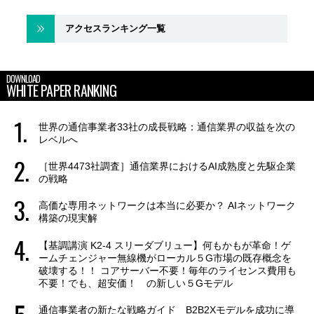
アクセスランキング一覧
DOWNLOAD
WHITE PAPER RANKING
世界の通信事業者33社の成長戦略：通信業界の収益を次の
レベルへ
［世界4473社調査］通信業界におけるAI成熟度と先駆企業
の戦略
高価な専用ネットワークは本当に必要か？ AIネットワーク
構築の現実解
【基調講演 K2-4 スリーダブリュー】何もかもが革命！ゲ
ームチェンジャー無線機がローカル５G市場の既存概念を
破壊する！！ コアサーバー不要！毎年のライセンス費用も
不要！でも、超安価！ の新しい５Gモデル
通信事業者の新たな戦略ガイド B2B2Xモデルを成功に導