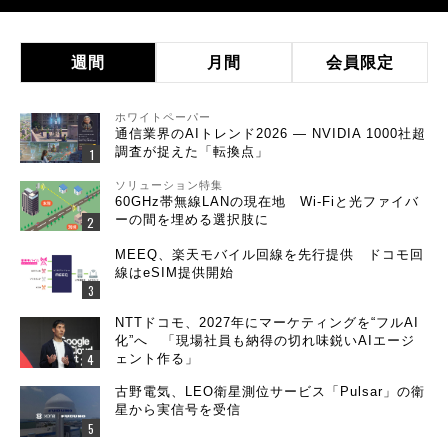
週間
月間
会員限定
ホワイトペーパー
通信業界のAIトレンド2026 ― NVIDIA 1000社超
調査が捉えた「転換点」
ソリューション特集
60GHz帯無線LANの現在地 Wi-Fiと光ファイバ
ーの間を埋める選択肢に
MEEQ、楽天モバイル回線を先行提供 ドコモ回
線はeSIM提供開始
NTTドコモ、2027年にマーケティングを“フルAI
化”へ 「現場社員も納得の切れ味鋭いAIエージ
ェント作る」
古野電気、LEO衛星測位サービス「Pulsar」の衛
星から実信号を受信