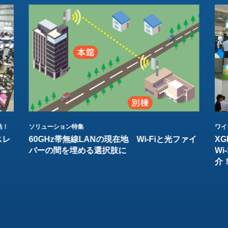
結！
ソリューション特集
ワイ
スレ
60GHz帯無線LANの現在地 Wi-Fiと光ファイ
XG
バーの間を埋める選択肢に
W
介