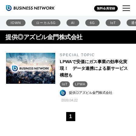
無料会員登録
IOWN
ローカル5G
AI
6G
IoT
通
提供◎アズビル金門株式会社
SPECIAL TOPIC
LPWAで安価にガス事業の効率化実
現！ データ連携による新サービス
構想も
IoT
LPWA
提供◎アズビル金門株式会社
2020.04.22
1