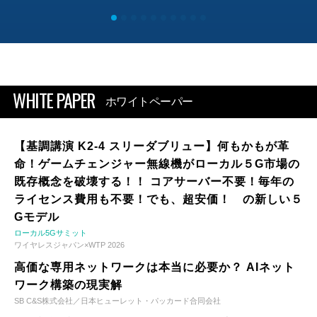
WHITE PAPER
ホワイトペーパー
【基調講演 K2-4 スリーダブリュー】何もかもが革
命！ゲームチェンジャー無線機がローカル５G市場の
既存概念を破壊する！！ コアサーバー不要！毎年の
ライセンス費用も不要！でも、超安価！ の新しい５
Gモデル
ローカル5Gサミット
ワイヤレスジャパン×WTP 2026
高価な専用ネットワークは本当に必要か？ AIネット
ワーク構築の現実解
SB C&S株式会社／日本ヒューレット・パッカード合同会社