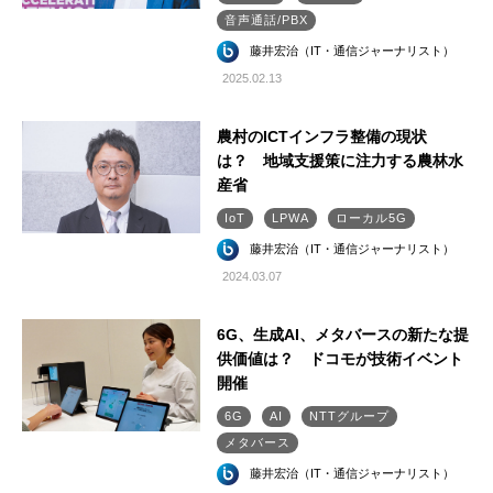
音声通話/PBX
藤井宏治（IT・通信ジャーナリスト）
2025.02.13
農村のICTインフラ整備の現状
は？ 地域支援策に注力する農林水
産省
IoT
LPWA
ローカル5G
藤井宏治（IT・通信ジャーナリスト）
2024.03.07
6G、生成AI、メタバースの新たな提
供価値は？ ドコモが技術イベント
開催
6G
AI
NTTグループ
メタバース
藤井宏治（IT・通信ジャーナリスト）