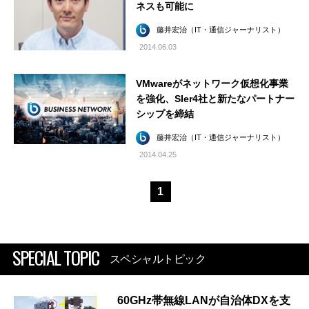
ネスも可能に
藤井宏治（IT・通信ジャーナリスト）
2014.06.03
VMwareがネットワーク仮想化事業
を強化、SIer4社と新たなパートナー
シップを締結
藤井宏治（IT・通信ジャーナリスト）
2014.04.25
1
SPECIAL TOPIC
スペシャルトピック
60GHz帯無線LANが自治体DXを支