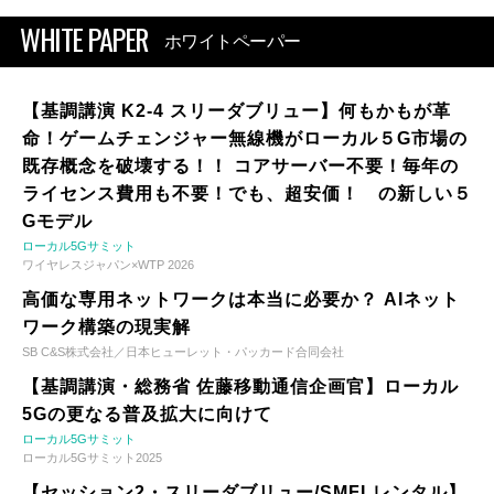
WHITE PAPER
ホワイトペーパー
【基調講演 K2-4 スリーダブリュー】何もかもが革
命！ゲームチェンジャー無線機がローカル５G市場の
既存概念を破壊する！！ コアサーバー不要！毎年の
ライセンス費用も不要！でも、超安価！ の新しい５
Gモデル
ローカル5Gサミット
ワイヤレスジャパン×WTP 2026
高価な専用ネットワークは本当に必要か？ AIネット
ワーク構築の現実解
SB C&S株式会社／日本ヒューレット・パッカード合同会社
【基調講演・総務省 佐藤移動通信企画官】ローカル
5Gの更なる普及拡大に向けて
ローカル5Gサミット
ローカル5Gサミット2025
【セッション2・スリーダブリュー/SMFLレンタル】