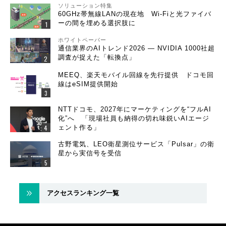
ソリューション特集
60GHz帯無線LANの現在地 Wi-Fiと光ファイバ
ーの間を埋める選択肢に
ホワイトペーパー
通信業界のAIトレンド2026 ― NVIDIA 1000社超
調査が捉えた「転換点」
MEEQ、楽天モバイル回線を先行提供 ドコモ回
線はeSIM提供開始
NTTドコモ、2027年にマーケティングを“フルAI
化”へ 「現場社員も納得の切れ味鋭いAIエージ
ェント作る」
古野電気、LEO衛星測位サービス「Pulsar」の衛
星から実信号を受信
アクセスランキング一覧