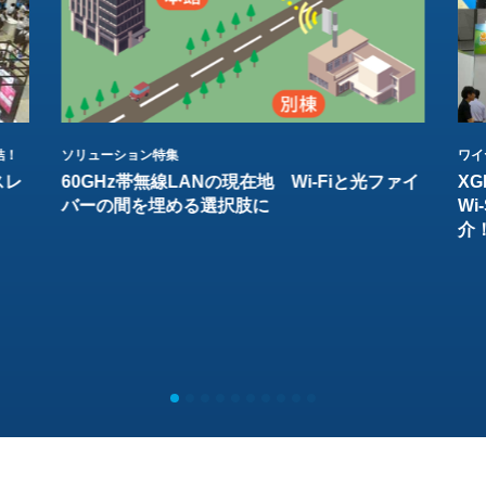
結！
ソリューション特集
ワイ
スレ
60GHz帯無線LANの現在地 Wi-Fiと光ファイ
XG
バーの間を埋める選択肢に
W
介