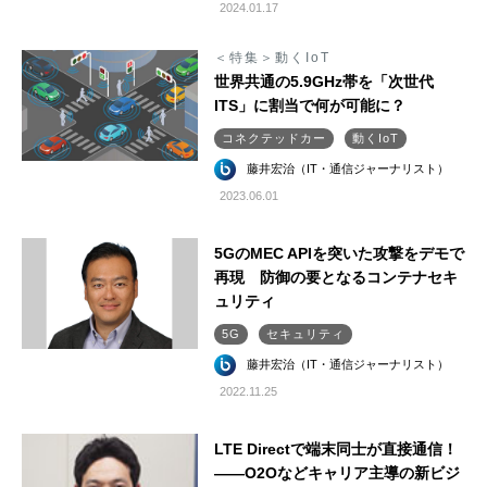
2024.01.17
＜特集＞動くIoT
世界共通の5.9GHz帯を「次世代
ITS」に割当で何が可能に？
コネクテッドカー
動くIoT
藤井宏治（IT・通信ジャーナリスト）
2023.06.01
5GのMEC APIを突いた攻撃をデモで
再現 防御の要となるコンテナセキ
ュリティ
5G
セキュリティ
藤井宏治（IT・通信ジャーナリスト）
2022.11.25
LTE Directで端末同士が直接通信！
――O2Oなどキャリア主導の新ビジ