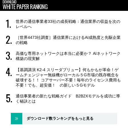
DOWNLOAD
WHITE PAPER RANKING
世界の通信事業者33社の成長戦略：通信業界の収益を次の
レベルへ
［世界4473社調査］通信業界におけるAI成熟度と先駆企業
の戦略
高価な専用ネットワークは本当に必要か？ AIネットワーク
構築の現実解
【基調講演 K2-4 スリーダブリュー】何もかもが革命！ゲ
ームチェンジャー無線機がローカル５G市場の既存概念を
破壊する！！ コアサーバー不要！毎年のライセンス費用も
不要！でも、超安価！ の新しい５Gモデル
通信事業者の新たな戦略ガイド B2B2Xモデルを成功に導
く秘訣とは
ダウンロード数ランキングをもっと見る