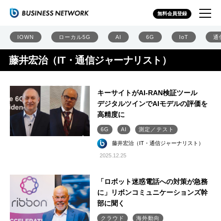
無料会員登録
IOWN
ローカル5G
AI
6G
IoT
通
藤井宏治（IT・通信ジャーナリスト）
キーサイトがAI-RAN検証ツール
デジタルツインでAIモデルの評価を
高精度に
6G
AI
測定／テスト
藤井宏治（IT・通信ジャーナリスト）
2025.12.25
「ロボット迷惑電話への対策が急務
に」リボンコミュニケーションズ幹
部に聞く
クラウド
海外動向