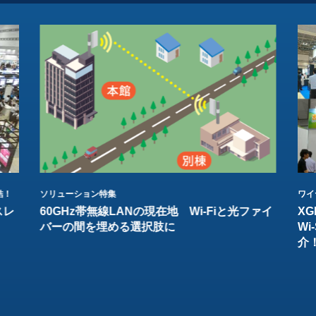
結！
ソリューション特集
ワイ
スレ
60GHz帯無線LANの現在地 Wi-Fiと光ファイ
XG
バーの間を埋める選択肢に
W
介