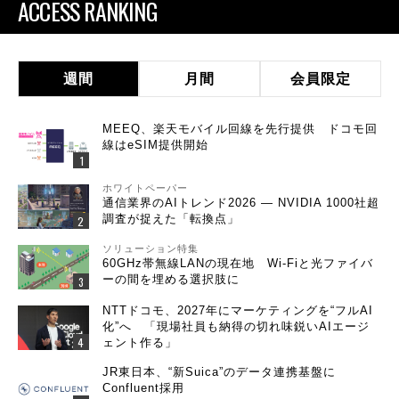
ACCESS RANKING
週間
月間
会員限定
MEEQ、楽天モバイル回線を先行提供 ドコモ回
線はeSIM提供開始
ホワイトペーパー
通信業界のAIトレンド2026 ― NVIDIA 1000社超
調査が捉えた「転換点」
ソリューション特集
60GHz帯無線LANの現在地 Wi-Fiと光ファイバ
ーの間を埋める選択肢に
NTTドコモ、2027年にマーケティングを“フルAI
化”へ 「現場社員も納得の切れ味鋭いAIエージ
ェント作る」
JR東日本、“新Suica”のデータ連携基盤に
Confluent採用