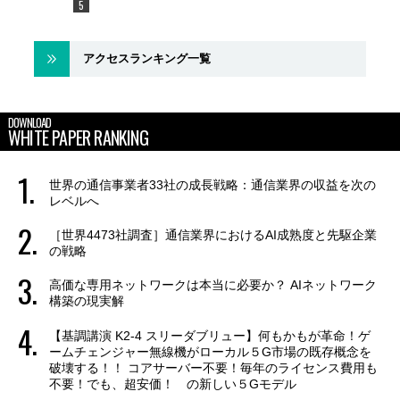
アクセスランキング一覧
DOWNLOAD
WHITE PAPER RANKING
世界の通信事業者33社の成長戦略：通信業界の収益を次の
レベルへ
［世界4473社調査］通信業界におけるAI成熟度と先駆企業
の戦略
高価な専用ネットワークは本当に必要か？ AIネットワーク
構築の現実解
【基調講演 K2-4 スリーダブリュー】何もかもが革命！ゲ
ームチェンジャー無線機がローカル５G市場の既存概念を
破壊する！！ コアサーバー不要！毎年のライセンス費用も
不要！でも、超安価！ の新しい５Gモデル