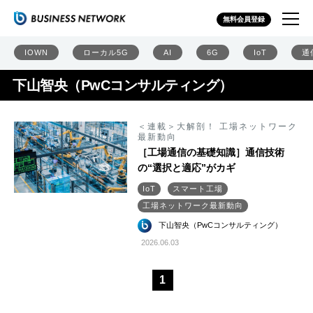
無料会員登録
IOWN
ローカル5G
AI
6G
IoT
通
下山智央（PwCコンサルティング）
＜連載＞大解剖！ 工場ネットワーク
最新動向
［工場通信の基礎知識］通信技術
の“選択と適応”がカギ
IoT
スマート工場
工場ネットワーク最新動向
下山智央（PwCコンサルティング）
2026.06.03
1