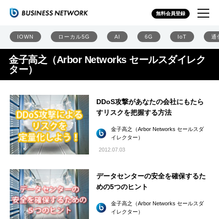
無料会員登録
IOWN
ローカル5G
AI
6G
IoT
通
金子高之（Arbor Networks セールスダイレク
ター）
DDoS攻撃があなたの会社にもたら
すリスクを把握する方法
金子高之（Arbor Networks セールスダ
イレクター）
2012.07.03
データセンターの安全を確保するた
めの5つのヒント
金子高之（Arbor Networks セールスダ
イレクター）