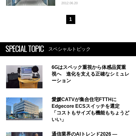
2012.06.20
1
SPECIAL TOPIC
スペシャルトピック
6Gはスペック重視から体感品質重
視へ 進化を支える正確なシミュレ
ーション
愛媛CATVが集合住宅FTTHに
Edgecore ECSスイッチを選定
「コストもサイズも機能もちょうど
いい」
通信業界のAIトレンド2026 ―