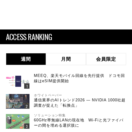
ACCESS RANKING
週間
月間
会員限定
MEEQ、楽天モバイル回線を先行提供 ドコモ回
線はeSIM提供開始
ホワイトペーパー
通信業界のAIトレンド2026 ― NVIDIA 1000社超
調査が捉えた「転換点」
ソリューション特集
60GHz帯無線LANの現在地 Wi-Fiと光ファイバ
ーの間を埋める選択肢に