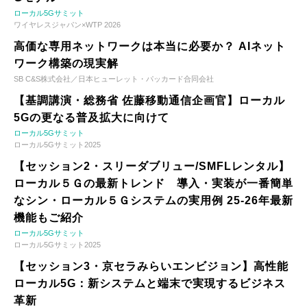
ローカル5Gサミット
ワイヤレスジャパン×WTP 2026
高価な専用ネットワークは本当に必要か？ AIネット
ワーク構築の現実解
SB C&S株式会社／日本ヒューレット・パッカード合同会社
【基調講演・総務省 佐藤移動通信企画官】ローカル
5Gの更なる普及拡大に向けて
ローカル5Gサミット
ローカル5Gサミット2025
【セッション2・スリーダブリュー/SMFLレンタル】
ローカル５Ｇの最新トレンド 導入・実装が一番簡単
なシン・ローカル５Ｇシステムの実用例 25-26年最新
機能もご紹介
ローカル5Gサミット
ローカル5Gサミット2025
【セッション3・京セラみらいエンビジョン】高性能
ローカル5G：新システムと端末で実現するビジネス
革新