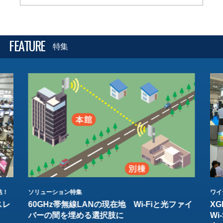
FEATURE
特集
結！
ソリューション特集
ワイ
スレ
60GHz帯無線LANの現在地 Wi-Fiと光ファイ
XG
バーの間を埋める選択肢に
W