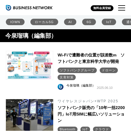
無料会員登録
IOWN
ローカル5G
AI
6G
IoT
通
今泉瑠璃（編集部）
Wi-Fiで遭難者の位置が誤差数m ソ
フトバンクと東京科学大学が開発
ソフトバンクグループ
ドローン
災害対策
今泉瑠璃（編集部）
2025.06.10
ワイヤレスジャパン×WTP 2025
ソフトバンク販売の「10年一括2200
円」IoT用SIMに幅広いソリューショ
ン
Bluetooth
IoT
クラウド