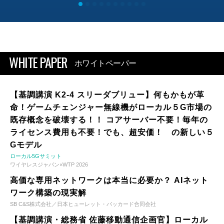
WHITE PAPER
ホワイトペーパー
【基調講演 K2-4 スリーダブリュー】何もかもが革
命！ゲームチェンジャー無線機がローカル５G市場の
既存概念を破壊する！！ コアサーバー不要！毎年の
ライセンス費用も不要！でも、超安価！ の新しい５
Gモデル
ローカル5Gサミット
ワイヤレスジャパン×WTP 2026
高価な専用ネットワークは本当に必要か？ AIネット
ワーク構築の現実解
SB C&S株式会社／日本ヒューレット・パッカード合同会社
【基調講演・総務省 佐藤移動通信企画官】ローカル