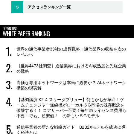
アクセスランキング一覧
DOWNLOAD
WHITE PAPER RANKING
世界の通信事業者33社の成長戦略：通信業界の収益を次の
レベルへ
［世界4473社調査］通信業界におけるAI成熟度と先駆企業
の戦略
高価な専用ネットワークは本当に必要か？ AIネットワーク
構築の現実解
【基調講演 K2-4 スリーダブリュー】何もかもが革命！ゲ
ームチェンジャー無線機がローカル５G市場の既存概念を
破壊する！！ コアサーバー不要！毎年のライセンス費用も
不要！でも、超安価！ の新しい５Gモデル
通信事業者の新たな戦略ガイド B2B2Xモデルを成功に導
く秘訣とは