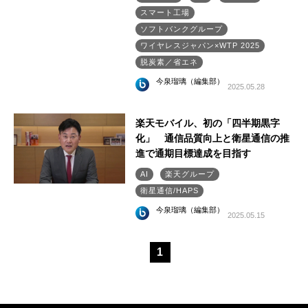
スマート工場
ソフトバンクグループ
ワイヤレスジャパン×WTP 2025
脱炭素／省エネ
今泉瑠璃（編集部）
2025.05.28
楽天モバイル、初の「四半期黒字
化」 通信品質向上と衛星通信の推
進で通期目標達成を目指す
AI
楽天グループ
衛星通信/HAPS
今泉瑠璃（編集部）
2025.05.15
1