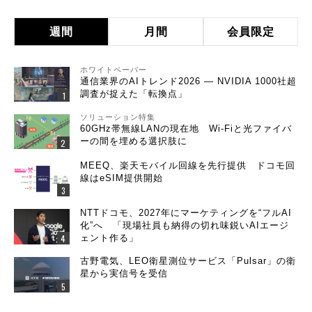
週間
月間
会員限定
ホワイトペーパー
通信業界のAIトレンド2026 ― NVIDIA 1000社超
調査が捉えた「転換点」
ソリューション特集
60GHz帯無線LANの現在地 Wi-Fiと光ファイバ
ーの間を埋める選択肢に
MEEQ、楽天モバイル回線を先行提供 ドコモ回
線はeSIM提供開始
NTTドコモ、2027年にマーケティングを“フルAI
化”へ 「現場社員も納得の切れ味鋭いAIエージ
ェント作る」
古野電気、LEO衛星測位サービス「Pulsar」の衛
星から実信号を受信