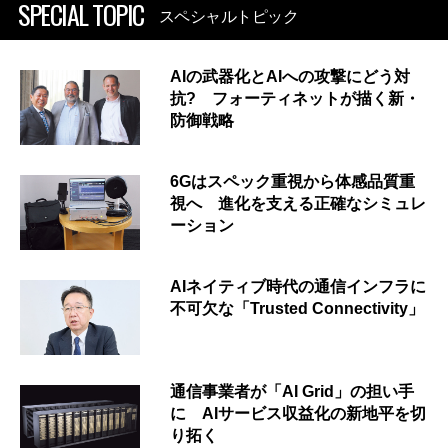
SPECIAL TOPIC
スペシャルトピック
AIの武器化とAIへの攻撃にどう対
抗? フォーティネットが描く新・
防御戦略
6Gはスペック重視から体感品質重
視へ 進化を支える正確なシミュレ
ーション
AIネイティブ時代の通信インフラに
不可欠な「Trusted Connectivity」
通信事業者が「AI Grid」の担い手
に AIサービス収益化の新地平を切
り拓く