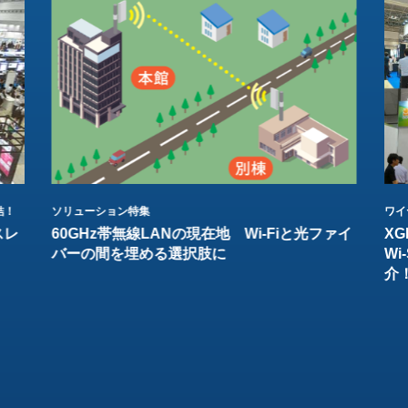
結！
ソリューション特集
ワイ
スレ
60GHz帯無線LANの現在地 Wi-Fiと光ファイ
XG
バーの間を埋める選択肢に
W
介