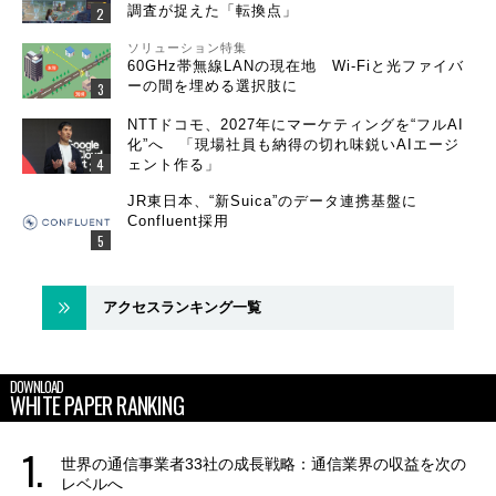
調査が捉えた「転換点」
ソリューション特集
60GHz帯無線LANの現在地 Wi-Fiと光ファイバ
ーの間を埋める選択肢に
NTTドコモ、2027年にマーケティングを“フルAI
化”へ 「現場社員も納得の切れ味鋭いAIエージ
ェント作る」
JR東日本、“新Suica”のデータ連携基盤に
Confluent採用
アクセスランキング一覧
DOWNLOAD
WHITE PAPER RANKING
世界の通信事業者33社の成長戦略：通信業界の収益を次の
レベルへ