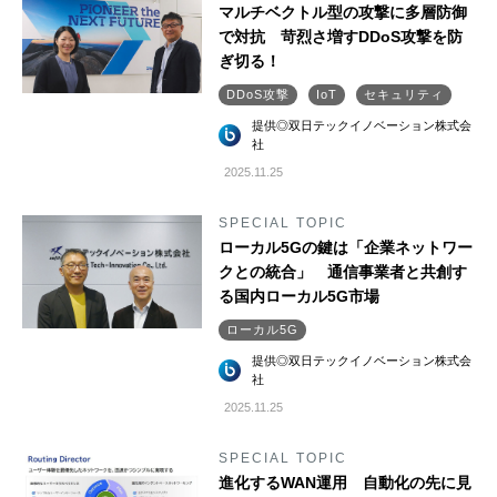
マルチベクトル型の攻撃に多層防御
で対抗 苛烈さ増すDDoS攻撃を防
ぎ切る！
DDoS攻撃
IoT
セキュリティ
提供◎双日テックイノベーション株式会
社
2025.11.25
SPECIAL TOPIC
ローカル5Gの鍵は「企業ネットワー
クとの統合」 通信事業者と共創す
る国内ローカル5G市場
ローカル5G
提供◎双日テックイノベーション株式会
社
2025.11.25
SPECIAL TOPIC
進化するWAN運用 自動化の先に見