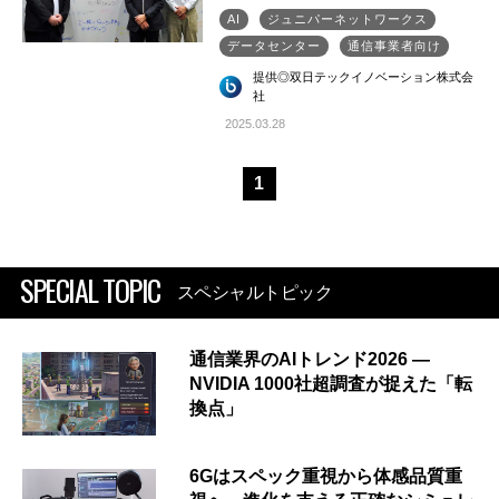
AI
ジュニパーネットワークス
データセンター
通信事業者向け
提供◎双日テックイノベーション株式会
社
2025.03.28
1
SPECIAL TOPIC
スペシャルトピック
通信業界のAIトレンド2026 ―
NVIDIA 1000社超調査が捉えた「転
換点」
6Gはスペック重視から体感品質重