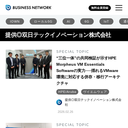
無料会員登録
IOWN
ローカル5G
AI
6G
IoT
通
提供◎双日テックイノベーション株式会社
SPECIAL TOPIC
“三位一体”の共同検証が示すHPE
Morpheus VM Essentials
Softwareの実力──揺れるVMware
環境に対応する併存・移行アーキテ
クチャ
HPE/Aruba
ヴイエムウェア
提供◎双日テックイノベーション株式会
社
2026.02.26
SPECIAL TOPIC