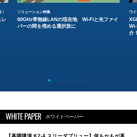
結！
ソリューション特集
ワイ
スレ
60GHz帯無線LANの現在地 Wi-Fiと光ファイ
XG
バーの間を埋める選択肢に
W
介
WHITE PAPER
ホワイトペーパー
【基調講演 K2-4 スリーダブリュー】何もかもが革