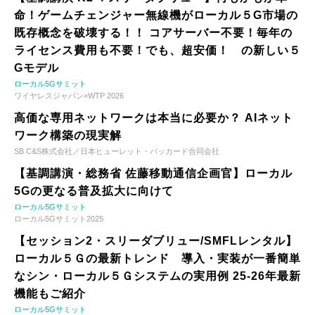
命！ゲームチェンジャー無線機がローカル５G市場の
既存概念を破壊する！！ コアサーバー不要！毎年の
ライセンス費用も不要！でも、超安価！ の新しい５
Gモデル
ローカル5Gサミット
ワイヤレスジャパン×WTP 2026
高価な専用ネットワークは本当に必要か？ AIネット
ワーク構築の現実解
SB C&S株式会社／日本ヒューレット・パッカード合同会社
【基調講演・総務省 佐藤移動通信企画官】ローカル
5Gの更なる普及拡大に向けて
ローカル5Gサミット
ローカル5Gサミット2025
【セッション2・スリーダブリュー/SMFLレンタル】
ローカル５Ｇの最新トレンド 導入・実装が一番簡単
なシン・ローカル５Ｇシステムの実用例 25-26年最新
機能もご紹介
ローカル5Gサミット