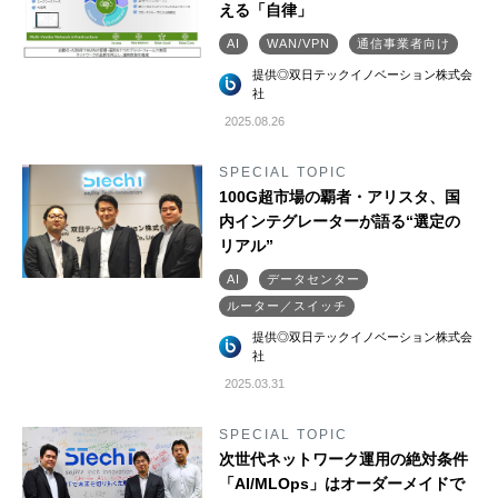
える「自律」
AI
WAN/VPN
通信事業者向け
提供◎双日テックイノベーション株式会
社
2025.08.26
SPECIAL TOPIC
100G超市場の覇者・アリスタ、国
内インテグレーターが語る“選定の
リアル”
AI
データセンター
ルーター／スイッチ
提供◎双日テックイノベーション株式会
社
2025.03.31
SPECIAL TOPIC
次世代ネットワーク運用の絶対条件
「AI/MLOps」はオーダーメイドで