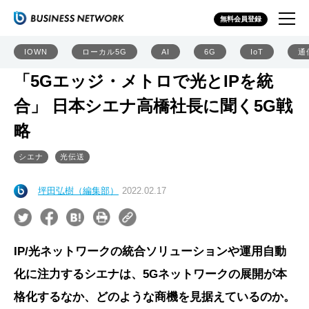
無料会員登録
IOWN
ローカル5G
AI
6G
IoT
通
「5Gエッジ・メトロで光とIPを統
合」 日本シエナ高橋社長に聞く5G戦
略
シエナ
光伝送
坪田弘樹（編集部）
2022.02.17
IP/光ネットワークの統合ソリューションや運用自動
化に注力するシエナは、5Gネットワークの展開が本
格化するなか、どのような商機を見据えているのか。