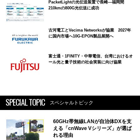
PacketLightの光伝送装置で長崎―福岡間
210kmの800G光伝送に成功
古河電工とVecima Networksが協業 2027年
に国内市場へ10G-EPON製品展開へ
富士通・1FINITY・中華電信、台湾におけるオ
ール光と量子技術の社会実装に向け協業
SPECIAL TOPIC
スペシャルトピック
60GHz帯無線LANが自治体DXを支
える「cnWave Vシリーズ」が選ば
れる理由