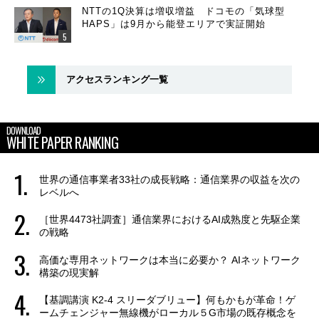
NTTの1Q決算は増収増益 ドコモの「気球型
HAPS」は9月から能登エリアで実証開始
アクセスランキング一覧
DOWNLOAD
WHITE PAPER RANKING
世界の通信事業者33社の成長戦略：通信業界の収益を次の
レベルへ
［世界4473社調査］通信業界におけるAI成熟度と先駆企業
の戦略
高価な専用ネットワークは本当に必要か？ AIネットワーク
構築の現実解
【基調講演 K2-4 スリーダブリュー】何もかもが革命！ゲ
ームチェンジャー無線機がローカル５G市場の既存概念を