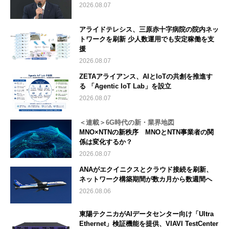
2026.08.07
アライドテレシス、三原赤十字病院の院内ネッ
トワークを刷新 少人数運用でも安定稼働を支
援
2026.08.07
ZETAアライアンス、AIとIoTの共創を推進す
る 「Agentic IoT Lab」を設立
2026.08.07
＜連載＞6G時代の新・業界地図
MNO×NTNの新秩序 MNOとNTN事業者の関
係は変化するか？
2026.08.07
ANAがエクイニクスとクラウド接続を刷新、
ネットワーク構築期間が数カ月から数週間へ
2026.08.06
東陽テクニカがAIデータセンター向け「Ultra
Ethernet」検証機能を提供、VIAVI TestCenter