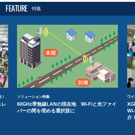
FEATURE
特集
結！
ソリューション特集
ワイ
スレ
60GHz帯無線LANの現在地 Wi-Fiと光ファイ
XG
バーの間を埋める選択肢に
W
介