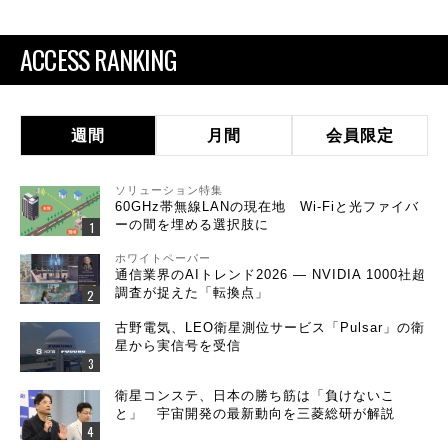
ACCESS RANKING
週間
月間
会員限定
ソリューション特集
60GHz帯無線LANの現在地 Wi-Fiと光ファイバ
ーの間を埋める選択肢に
ホワイトペーパー
通信業界のAIトレンド2026 ― NVIDIA 1000社超
調査が捉えた「転換点」
古野電気、LEO衛星測位サービス「Pulsar」の衛
星から実信号を受信
衛星コンステ、日本の勝ち筋は「負けないこ
と」 宇宙開発の最新動向を三菱総研が解説