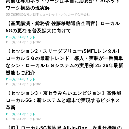
高価な専用ネットワークは本当に必要か？ AIネット
ワーク構築の現実解
SB C&S株式会社／日本ヒューレット・パッカード合同会社
【基調講演・総務省 佐藤移動通信企画官】ローカル
5Gの更なる普及拡大に向けて
ローカル5Gサミット
ローカル5Gサミット2025
【セッション2・スリーダブリュー/SMFLレンタル】
ローカル５Ｇの最新トレンド 導入・実装が一番簡単
なシン・ローカル５Ｇシステムの実用例 25-26年最新
機能もご紹介
ローカル5Gサミット
ローカル5Gサミット2025
【セッション3・京セラみらいエンビジョン】高性能
ローカル5G：新システムと端末で実現するビジネス
革新
ローカル5Gサミット
ローカル5Gサミット2025
【iD】ローカル5G基地局 All-In-One、次世代機種の