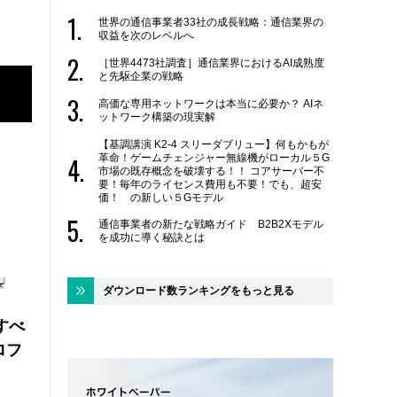
世界の通信事業者33社の成長戦略：通信業界の
収益を次のレベルへ
［世界4473社調査］通信業界におけるAI成熟度
と先駆企業の戦略
高価な専用ネットワークは本当に必要か？ AIネ
ットワーク構築の現実解
【基調講演 K2-4 スリーダブリュー】何もかもが
革命！ゲームチェンジャー無線機がローカル５G
市場の既存概念を破壊する！！ コアサーバー不
要！毎年のライセンス費用も不要！でも、超安
価！ の新しい５Gモデル
通信事業者の新たな戦略ガイド B2B2Xモデル
を成功に導く秘訣とは
ダウンロード数ランキングをもっと見る
にすべ
ロフ