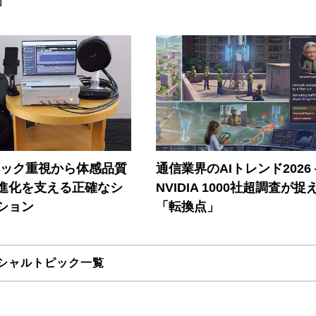
」
ペック重視から体感品質
通信業界のAIトレンド2026
進化を支える正確なシ
NVIDIA 1000社超調査が捉
ション
「転換点」
シャルトピック一覧