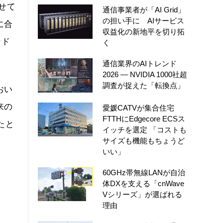
併せて
通信事業者が「AI Grid」
の担い手に AIサービス
に合
収益化の新地平を切り拓
ンド
く
通信業界のAIトレンド
2026 ― NVIDIA 1000社超
調査が捉えた「転換点」
おい
来の
愛媛CATVが集合住宅
FTTHにEdgecore ECSス
たと
イッチを選定 「コストも
サイズも機能もちょうど
いい」
60GHz帯無線LANが自治
体DXを支える「cnWave
Vシリーズ」が選ばれる
理由