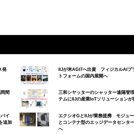
ス発
IIJが米AGI7へ出資 フィジカルAIプ
トフォームの国内展開へ
福岡間
三和シヤッターのシャッター遠隔管
テムにIIJの産業IoTソリューションが
モバイ
エクシオGとIIJが業務提携 モジュ
を追加
とコンテナ型のエッジデータセンタ
へ