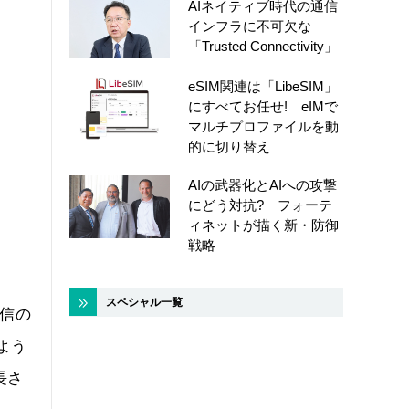
AIネイティブ時代の通信
インフラに不可欠な
「Trusted Connectivity」
eSIM関連は「LibeSIM」
にすべてお任せ! eIMで
マルチプロファイルを動
的に切り替え
AIの武器化とAIへの攻撃
にどう対抗? フォーテ
ィネットが描く新・防御
戦略
スペシャル一覧
配信の
のよう
長さ