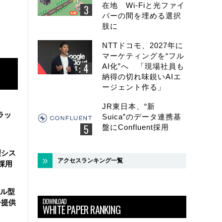
在地 Wi-Fiと光ファイ
バーの間を埋める選択
肢に
NTTドコモ、2027年に
マーケティングを“フル
AI化”へ 「現場社員も
納得の切れ味鋭いAIエ
ージェント作る」
JR東日本、“新
ラッ
Suica”のデータ連携基
盤にConfluent採用
理シス
アクセスランキング一覧
採用
ール型
DOWNLOAD
ー提供
WHITE PAPER RANKING