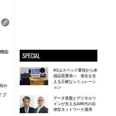
や機能
SPECIAL
し
6Gはスペック重視から体
感品質重視へ 進化を支
える正確なシミュレーシ
局や
ョン
イブ
データ基盤とデジタルツ
インが支えるAI時代の自
律型ネットワーク運用