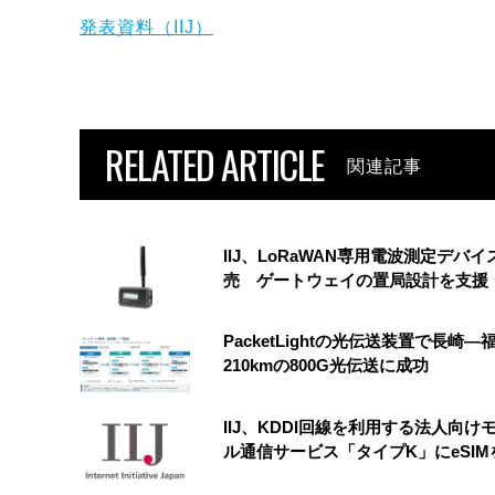
発表資料（IIJ）
RELATED ARTICLE
関連記事
IIJ、LoRaWAN専用電波測定デバイ
売 ゲートウェイの置局設計を支援
PacketLightの光伝送装置で長崎―
210kmの800G光伝送に成功
IIJ、KDDI回線を利用する法人向け
ル通信サービス「タイプK」にeSIM