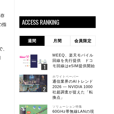
保存
ACCESS RANKING
の指
週間
月間
会員限定
で、
MEEQ、楽天モバイル
円
回線を先行提供 ドコ
モ回線はeSIM提供開始
ホワイトペーパー
通信業界のAIトレンド
2026 ― NVIDIA 1000
社超調査が捉えた「転
換点」
ソリューション特集
60GHz帯無線LANの現