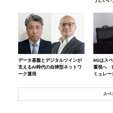
うどいい
データ基盤とデジタルツインが
6Gはス
支えるAI時代の自律型ネットワ
重視へ 
ーク運用
ミュレー
スペ